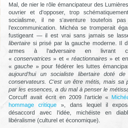
Mal, de nier le rôle émancipateur des Lumièr
ouvrier et d’opposer, trop schématiquement
socialisme, il ne s’aventure toutefois pa
l’excommunication. Michéa se tromperait éga
fustigeant — il est vrai sans jamais se la
libertaire
si prisé par la gauche moderne. Il 
armes à l’adversaire en livrant ce
«
conservatrices
» et «
réactionnaires
» et en
«
gauche
» pour fédérer les luttes émancipa
aujourd’hui un socialiste libertaire doté d
conservateurs. C’est un être métis, mais sa p
par les essences, a du mal à penser le métis
Corcuff avait écrit en 2009 l’article «
Michéa
hommage critique
», dans lequel il expos
désaccord avec l’idée, michéiste en dia
libéralisme (culturel et économique).