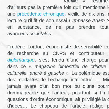
famille
», résume 
d’ailleurs pas la première fois qu’il mentionne 
une
précédente chronique
, vieille de dix ans,
lecture qu’il fit de son essai
L’Impasse Adam 
en substance, de ne pas prendre tou
avancées
sociétales
.
Frédéric Lordon, économiste de sensibilité c
de recherche au CNRS et contributeur 
diplomatique
, s’est fendu d’une charge pour
dans ce «
magazine bimestriel de critique p
culturelle, ancré à gauche
». La polémique est
des modalités de l’échange intellectuel — M
jamais avare d’un bon mot ou d’une bour
dommageable que l’auteur, pourtant si fin l
questions d’ordre économique, ait privilégié la
d’idées… Le chapeau de l’article, rédigé 