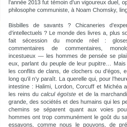
l’année 2013 fut témoin d’un vigoureux duel, o
philosophe communiste, à Noam Chomsky, lingu
Bisbilles de savants ? Chicaneries d’exp
d’intellectuels ? Le monde des livres a, plus s
fait sécession du monde réel : gloses
commentaires de commentaires, mono
incestueux — les hommes de pensée se plai
eux, parlant du peuple de leur pupitre… Mais 
les conflits de clans, de clochers ou d’égos, e
long qu’il n’y paraît. La querelle qui, pour l’heu
intestine : Halimi, Lordon, Corcuff et Michéa a
les reins du
calcul égoïste
et de la marchandis
grande, des sociétés et des humains qui les p
chemins se séparent quant aux voies pou
hommes ont trop communément le goût du san
essayons, comme nous le pouvons, de pré