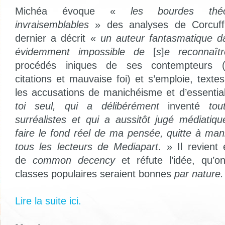
Michéa évoque «
les bourdes théo
invraisemblables
» des analyses de Corcuff
dernier a décrit «
un auteur fantasmatique da
évidemment impossible de
[
s
]
e reconnaîtr
procédés iniques de ses contempteurs (t
citations et mauvaise foi) et s’emploie, textes
les accusations de manichéisme et d’essentia
toi seul, qui a délibérément
inventé
tou
surréalistes et qui a aussitôt jugé médiatiq
faire le fond réel de ma pensée, quitte à mani
tous les lecteurs de
Mediapart
. » Il revient 
de
common decency
et réfute l’idée, qu’o
classes populaires seraient bonnes
par nature.
Lire la suite ici.