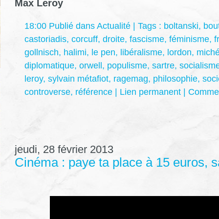
Max Leroy
18:00 Publié dans
Actualité
| Tags :
boltanski
,
bou
castoriadis
,
corcuff
,
droite
,
fascisme
,
féminisme
,
f
gollnisch
,
halimi
,
le pen
,
libéralisme
,
lordon
,
mich
diplomatique
,
orwell
,
populisme
,
sartre
,
socialism
leroy
,
sylvain métafiot
,
ragemag
,
philosophie
,
soci
controverse
,
référence
|
Lien permanent
|
Comment
jeudi, 28 février 2013
Cinéma : paye ta place à 15 euros, s