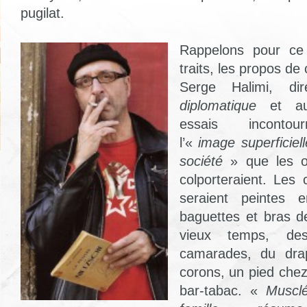
pugilat.
Rappelons pour ce 
traits, les propos de
Serge Halimi, d
diplomatique
et au
essais incontou
l’«
image superficiel
société
» que les 
colporteraient. Les 
seraient peintes 
baguettes et bras d
vieux temps, de
camarades, du dra
corons, un pied che
bar-tabac. «
Musclé,