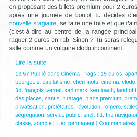
en proposant des billets premium pour 2 euros
après une journée de boulot tu décides d
nouvelle stagiaire
, se faire une toile et que t’a
(c’est-à-dire au centre de la rangée principa
raquer 2 euros en rab. Sinon ? Tu seras relég
salle comme un vulgaire clodo incontinent.
Lire la suite
13:57 Publié dans
Cinéma
| Tags :
15 euros
,
apar
bourgeois
,
capitalisme
,
cheminots
,
cinema
,
clodo
3d
,
françois ivernel
,
karl marx
,
ken loach
,
land of 
des places
,
nantis
,
piratage
,
place premium
,
prem
privatisation
,
prolétaires
,
révolution
,
romero
,
salle
ségrégation
,
service public
,
sncf
,
tf1
,
the navigato
classe
,
zombie
|
Lien permanent
|
Commentaires 