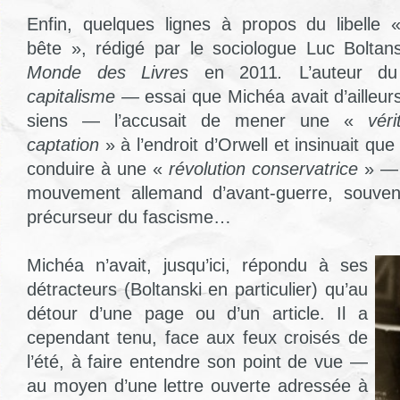
Enfin, quelques lignes à propos du libelle 
bête », rédigé par le sociologue Luc Bolta
Monde des Livres
en 2011
.
L’auteur du
capitalisme —
essai que Michéa avait d’ailleur
siens — l’accusait de mener une «
vér
captation
» à l’endroit d’Orwell et insinuait qu
conduire à une «
révolution conservatrice
» — 
mouvement allemand d’avant-guerre, souve
précurseur du fascisme…
Michéa n’avait, jusqu’ici, répondu à ses
détracteurs (Boltanski en particulier) qu’au
détour d’une page ou d’un article. Il a
cependant tenu, face aux feux croisés de
l’été, à faire entendre son point de vue —
au moyen d’une lettre ouverte adressée à