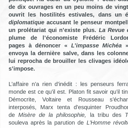
de dix ouvrages en un peu moins de vingt
ouvrit les hostilités estivales, dans un 
diplomatique
accusant le penseur montpell
un prolétariat qui n’existe plus.
La Revue 
plume de l’économiste Frédéric Lordo
pages à dénoncer «
L’impasse Michéa
».
envoya la dernière salve, dans les colonn
lui reprocha de brouiller les clivages idé
s’impose.
L’affaire n’a rien d’inédit : les penseurs ferr
monde est ce qu’il est. Platon fit savoir qu’il ti
Démocrite, Voltaire et Rousseau s’échar
interposés, Marx tenta d’esquinter Proudh
de
Misère de la philosophie,
la tribu des
souleva après la parution de
L’Homme révol