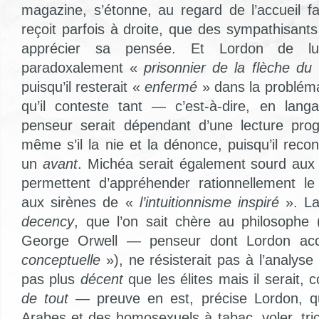
magazine, s’étonne, au regard de l’accueil 
reçoit parfois à droite, que des sympathisant
apprécier sa pensée. Et Lordon de lui
paradoxalement «
prisonnier de la flèche d
puisqu’il resterait «
enfermé
» dans la problém
qu’il conteste tant — c’est-à-dire, en lang
penseur serait dépendant d’une lecture pro
même s’il la nie et la dénonce, puisqu’il reconn
un
avant
. Michéa serait également sourd au
permettent d’appréhender rationnellement 
aux sirènes de «
l’intuitionnisme inspiré
». L
decency
, que l’on sait chère au philosophe 
George Orwell
—
penseur dont Lordon ac
conceptuelle
»), ne résisterait pas à l’analyse
pas plus
décent
que les élites mais il serait,
de tout —
preuve en est, précise Lordon, qu
Arabes et des homosexuels à tabac, voler, tri