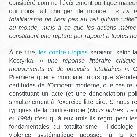
considéré comme l’évènement politique majeu
qui nous fait changer de monde :
« La te
totalitarisme ne tient pas au fait qu’une “idée
au monde, mais à ce que les actions mêmes 
constituent une rupture par rapport à toutes nos
À ce titre,
les contre-utopies
seraient, selon 
Kostyrka,
« une réponse littéraire critiq
mouvements et de pouvoirs totalitaires »
. C
Première guerre mondiale, alors que s’éroden
certitudes de l’Occident moderne, que ces œu
constituant un acte (et une dénonciation) pol
simultanément à l’exercice littéraire. Si nous 
typiques de la contre-utopie (
Nous autres
,
Le 
et
1984
) c’est qu’à eux trois ils regroupent le
fondamentales du totalitarisme : l’idéologie
violence systématique adossée à la terr