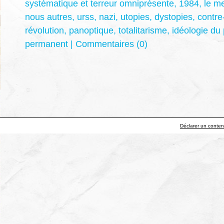
systématique et terreur omniprésente
,
1984
,
le m
nous autres
,
urss
,
nazi
,
utopies
,
dystopies
,
contre
révolution
,
panoptique
,
totalitarisme
,
idéologie du 
permanent
|
Commentaires (0)
Déclarer un contenu 