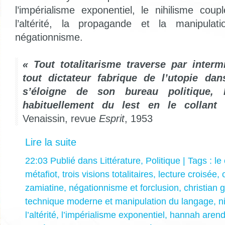
l’impérialisme exponentiel, le nihilisme cou
l’altérité, la propagande et la manipulat
négationnisme.
« Tout totalitarisme traverse par intermi
tout dictateur fabrique de l’utopie da
s’éloigne de son bureau politique, l
habituellement du lest en le collant
Venaissin, revue
Esprit
, 1953
Lire la suite
22:03 Publié dans
Littérature
,
Politique
| Tags :
le
métafiot
,
trois visions totalitaires
,
lecture croisée
,
zamiatine
,
négationnisme et forclusion
,
christian 
technique moderne et manipulation du langage
,
n
l’altérité
,
l’impérialisme exponentiel
,
hannah arend