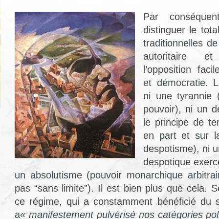
Par conséquen
distinguer le tot
traditionnelles de
autoritaire e
l’opposition faci
et démocratie. Le
ni une tyrannie 
pouvoir), ni un 
le principe de te
en part et sur la
despotisme), ni u
despotique exercé
un absolutisme (pouvoir monarchique arbitrai
pas “sans limite”). Il est bien plus que cela.
ce régime, qui a constamment bénéficié du 
a
« manifestement pulvérisé nos catégories pol