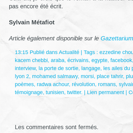
pas encore été écrit.
Sylvain Métafiot
Article également disponible sur le
Gazettariu
13:15 Publié dans
Actualité
| Tags :
ezzedine chou
kacem chebbi
,
araba
,
écrivains
,
egypte
,
facebook
interview
,
la porte de sortie
,
langage
,
les ailes du 
lyon 2
,
mohamed salmawy
,
morsi
,
place tahrir
,
pl
poèmes
,
radwa achour
,
révolution
,
romans
,
sylvai
témoignage
,
tunisien
,
twitter.
|
Lien permanent
|
C
Les commentaires sont fermés.