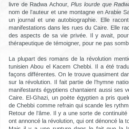
livre de Radwa Achour,
Plus lourde que Radw
nom de l'auteur et une montagne en Arabie Sao
un journal et une autobiographie. Elle racon
manifestations dans les rues du Caire. Elle rac
des aspects de sa vie privée. Il y avait, pou
thérapeutique de témoigner, pour ne pas sombre
La plupart des romans de la révolution ment
tunisien Abou el Kacem Chebbi. Il a été tradu
façons différentes. On le trouve quasiment da
sur la révolution. Il fait partie de l’hymne nati
manifestants égyptiens chantaient aussi ses v
Caire. El-Ghazi, un poète égyptien a pris qu
de Chebbi comme refrain qui scande les ryth
Retour de l’âme. Il y a une sorte de continuit
ont annoncé la révolution, qui ont dénoncé la to
Mais il y a une rupture dans le fait que la