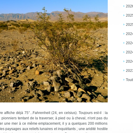
202
202
202
202
202
202
202
202
Tout
affiche déjà 75°...Fahrenheit (24, en celsius). Toujours est-il : la
pionniers tentant de la traverser, à pied ou à cheval, n'ont pas du
imaginer une mer à ce même emplacement, il y a quelques 200 millions
es paysages aux reliefs lunaires et inquiétants ; une aridité hostile