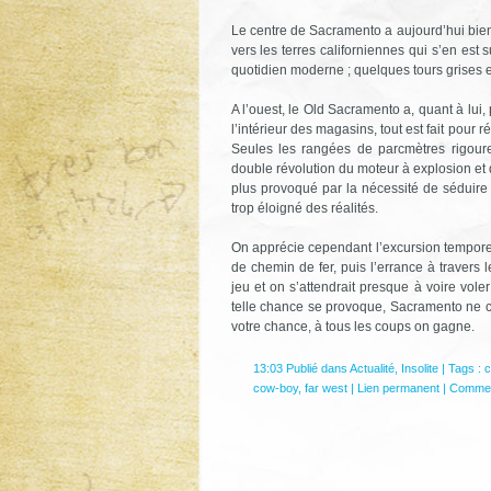
Le centre de Sacramento a aujourd’hui bien
vers les terres californiennes qui s’en est 
quotidien moderne ; quelques tours grises
A l’ouest, le Old Sacramento a, quant à lui
l’intérieur des magasins, tout est fait pour r
Seules les rangées de parcmètres rigour
double révolution du moteur à explosion et 
plus provoqué par la nécessité de séduire
trop éloigné des réalités.
On apprécie cependant l’excursion temporell
de chemin de fer, puis l’errance à travers
jeu et on s’attendrait presque à voire vol
telle chance se provoque, Sacramento ne co
votre chance, à tous les coups on gagne.
13:03 Publié dans
Actualité
,
Insolite
| Tags :
c
cow-boy
,
far west
|
Lien permanent
|
Comment