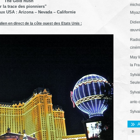
The Gold Rush
micho
r la trace des pionniers"
ux USA : Arizona – Nevada – Californie
Miyaza
Didie
ien en direct de la côte ouest des Etats Unis :
œuvré
Radio
ciném
May W
la Fr
Sylva
Seule 
Sylva
anto 
Sylva
A
D