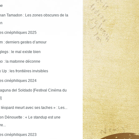
me
an Tamadon : Les zones obscures de la
on
s cinéphiliques 2025
m : derniers gestes d’amour
legs : le mal existe bien
o : la matonne déconne
 Up : les frontières invisibles
s cinéphiliques 2024
aguna del Soldado [Festival Cinéma du
]
 léopard meurt avec ses taches » : Les...
en Dénouette : « Le standup est une
re...
s cinéphiliques 2023