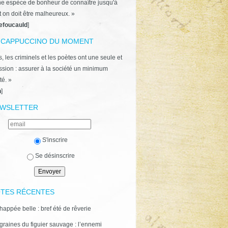
ne espèce de bonheur de connaître jusqu'à
t on doit être malheureux. »
efoucauld
]
 CAPPUCCINO DU MOMENT
, les criminels et les poètes ont une seule et
ion : assurer à la société un minimum
té. »
n
]
WSLETTER
S'inscrire
Se désinscrire
TES RÉCENTES
happée belle : bref été de rêverie
graines du figuier sauvage : l’ennemi