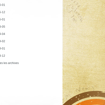
6-01
5-12
5-01
4-05
4-04
4-02
4-01
3-12
es les archives