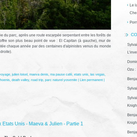
Le l
Che
Porn
CO
ée du parc, après une route escarpée serpentant entre les forêts de
 offre son plus beau point de vue : El Capitan (à gauche), mur de
Sylva
entée chaque année par des centaines d'alpinistes venus du monde
 droite).
L’inve
Domin
Ozu : 
 voyage
,
julien loisel
,
maeva denis
,
ma pause café
,
etats unis
,
las vegas
,
Benja
hoenis
,
death valley
,
road trip
,
parc naturel yosemite
|
Lien permanent
|
Sylva
Sylva
Knight
Benja
Knight
Etats Unis - Maeva & Julien - Partie 1
Benja