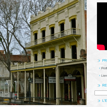
PR
Prof
Lien
RE
L'