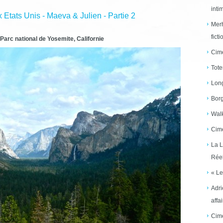
inti
Etats Unis - Maeva & Julien - Partie 2
Merh
ficti
 Parc national de Yosemite, Californie
Cime
Tote
Long
Borg
Walk
Cime
La L
Réel
« Le
Adri
affai
Cime