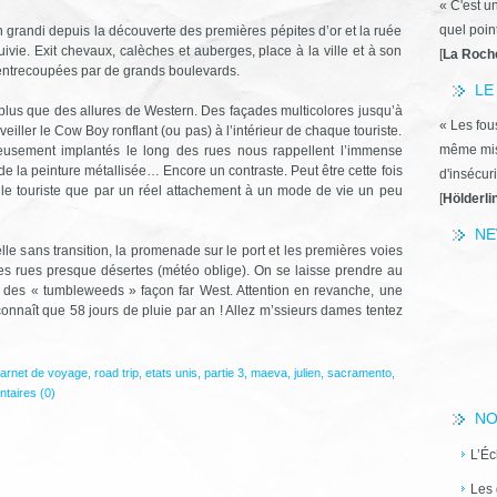
« C'est u
quel poin
 grandi depuis la découverte des premières pépites d’or et la ruée
suivie. Exit chevaux, calèches et auberges, place à la ville et à son
[
La Roch
 entrecoupées par de grands boulevards.
LE
, plus que des allures de Western. Des façades multicolores jusqu’à
« Les fous
éveiller le Cow Boy ronflant (ou pas) à l’intérieur de chaque touriste.
même miss
eusement implantés le long des rues nous rappellent l’immense
de la peinture métallisée… Encore un contraste. Peut être cette fois
d'insécuri
 le touriste que par un réel attachement à un mode de vie un peu
[
Hölderli
NE
e sans transition, la promenade sur le port et les premières voies
 les rues presque désertes (météo oblige). On se laisse prendre au
er des « tumbleweeds » façon far West. Attention en revanche, une
nnaît que 58 jours de pluie par an ! Allez m’ssieurs dames tentez
arnet de voyage
,
road trip
,
etats unis
,
partie 3
,
maeva
,
julien
,
sacramento
,
aires (0)
NO
L’Éc
Les 