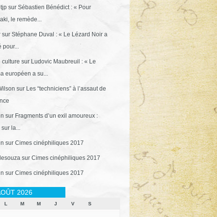
tjp
sur
Sébastien Bénédict : « Pour
ki, le remède...
r
sur
Stéphane Duval : « Le Lézard Noir a
 pour...
 culture
sur
Ludovic Maubreuil : « Le
a européen a su...
ilson
sur
Les “techniciens” à l’assaut de
ance
in
sur
Fragments d’un exil amoureux :
sur la...
in
sur
Cimes cinéphiliques 2017
desouza
sur
Cimes cinéphiliques 2017
in
sur
Cimes cinéphiliques 2017
OÛT 2026
L
M
M
J
V
S