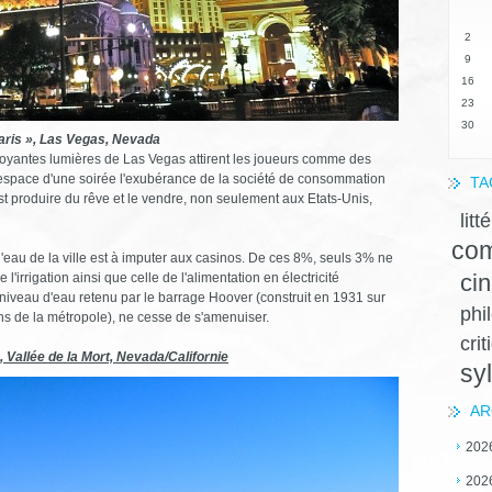
2
9
16
23
30
aris », Las Vegas, Nevada
mboyantes lumières de Las Vegas attirent les joueurs comme des
 l'espace d'une soirée l'exubérance de la société de consommation
TA
st produire du rêve et le vendre, non seulement aux Etats-Unis,
litt
com
eau de la ville est à imputer aux casinos. De ces 8%, seuls 3% ne
ci
'irrigation ainsi que celle de l'alimentation en électricité
le niveau d'eau retenu par le barrage Hoover (construit en 1931 sur
phi
ns de la métropole), ne cesse de s'amenuiser.
crit
Vallée de la Mort, Nevada/Californie
sy
AR
202
202