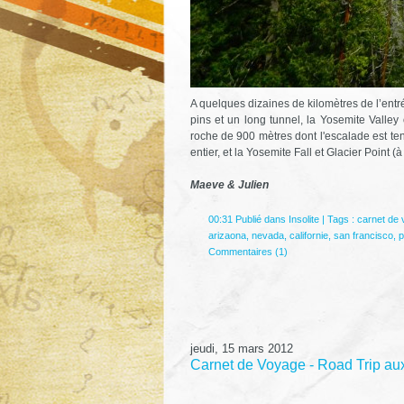
A quelques dizaines de kilomètres de l’entr
pins et un long tunnel, la Yosemite Valley
roche de 900 mètres dont l'escalade est t
entier, et la Yosemite Fall et Glacier Point (à
Maeve & Julien
00:31 Publié dans
Insolite
| Tags :
carnet de
arizaona
,
nevada
,
californie
,
san francisco
,
p
Commentaires (1)
jeudi, 15 mars 2012
Carnet de Voyage - Road Trip aux 