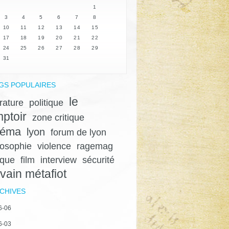
1
3
4
5
6
7
8
10
11
12
13
14
15
17
18
19
20
21
22
24
25
26
27
28
29
31
GS POPULAIRES
le
érature
politique
ptoir
zone critique
néma
lyon
forum de lyon
losophie
violence
ragemag
ique
film
interview
sécurité
lvain métafiot
CHIVES
6-06
6-03