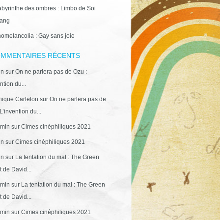
abyrinthe des ombres : Limbo de Soi
ang
omelancolia : Gay sans joie
MMENTAIRES RÉCENTS
in
sur
On ne parlera pas de Ozu :
ntion du...
ique Carleton
sur
On ne parlera pas de
L’invention du...
min
sur
Cimes cinéphiliques 2021
in
sur
Cimes cinéphiliques 2021
in
sur
La tentation du mal : The Green
 de David...
min
sur
La tentation du mal : The Green
 de David...
min
sur
Cimes cinéphiliques 2021