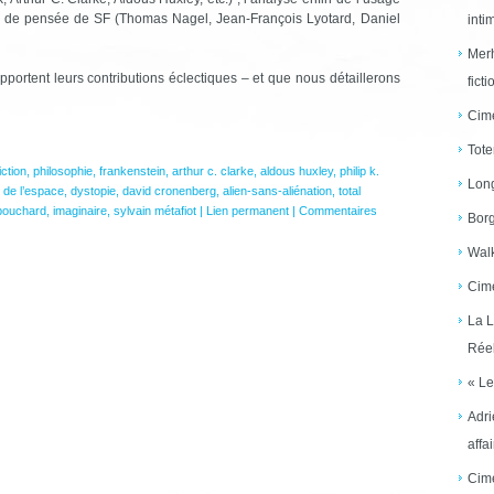
es de pensée de SF (Thomas Nagel, Jean-François Lyotard, Daniel
inti
Merh
portent leurs contributions éclectiques – et que nous détaillerons
ficti
Cime
Tote
iction
,
philosophie
,
frankenstein
,
arthur c. clarke
,
aldous huxley
,
philip k.
Long
 de l’espace
,
dystopie
,
david cronenberg
,
alien-sans-aliénation
,
total
bouchard
,
imaginaire
,
sylvain métafiot
|
Lien permanent
|
Commentaires
Borg
Walk
Cime
La L
Réel
« Le
Adri
affai
Cime