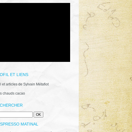
OFIL ET LIENS
il et articles de Sylvain Métafiot
s chauds cacao
CHERCHER
ESPRESSO MATINAL