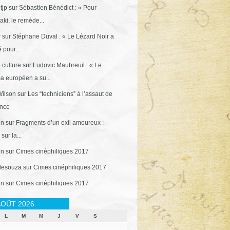
tjp
sur
Sébastien Bénédict : « Pour
ki, le remède...
r
sur
Stéphane Duval : « Le Lézard Noir a
 pour...
 culture
sur
Ludovic Maubreuil : « Le
a européen a su...
ilson
sur
Les “techniciens” à l’assaut de
ance
in
sur
Fragments d’un exil amoureux :
sur la...
in
sur
Cimes cinéphiliques 2017
desouza
sur
Cimes cinéphiliques 2017
in
sur
Cimes cinéphiliques 2017
OÛT 2026
L
M
M
J
V
S