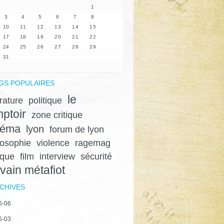
1
3
4
5
6
7
8
10
11
12
13
14
15
17
18
19
20
21
22
24
25
26
27
28
29
31
GS POPULAIRES
le
érature
politique
ptoir
zone critique
néma
lyon
forum de lyon
losophie
violence
ragemag
ique
film
interview
sécurité
lvain métafiot
CHIVES
6-06
6-03