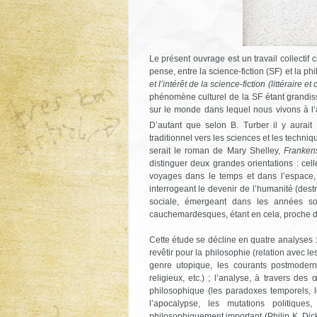
Le présent ouvrage est un travail collectif c
pense, entre la science-fiction (SF) et la p
et l’intérêt de la science-fiction (littéraire
phénomène culturel de la SF étant grandiss
sur le monde dans lequel nous vivons à l’
D’autant que selon B. Turber il y aurait 
traditionnel vers les sciences et les techni
serait le roman de Mary Shelley,
Franken
distinguer deux grandes orientations : cel
voyages dans le temps et dans l’espace, 
interrogeant le devenir de l’humanité (destru
sociale, émergeant dans les années soi
cauchemardesques, étant en cela, proche de
Cette étude se décline en quatre analyses : 
revêtir pour la philosophie (relation avec 
genre utopique, les courants postmoderne
religieux, etc.) ; l’analyse, à travers d
philosophique (les paradoxes temporels, l
l’apocalypse, les mutations politique
philosophiquement important (Philip K. Dick,