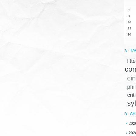
2
9
16
23
30
TA
litt
com
ci
phi
crit
sy
AR
202
202