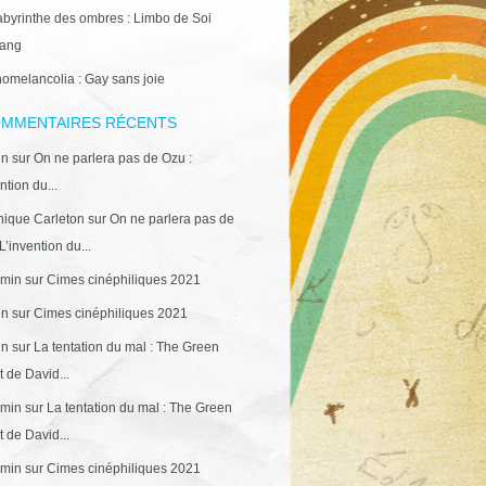
abyrinthe des ombres : Limbo de Soi
ang
omelancolia : Gay sans joie
MMENTAIRES RÉCENTS
in
sur
On ne parlera pas de Ozu :
ntion du...
ique Carleton
sur
On ne parlera pas de
L’invention du...
min
sur
Cimes cinéphiliques 2021
in
sur
Cimes cinéphiliques 2021
in
sur
La tentation du mal : The Green
 de David...
min
sur
La tentation du mal : The Green
 de David...
min
sur
Cimes cinéphiliques 2021