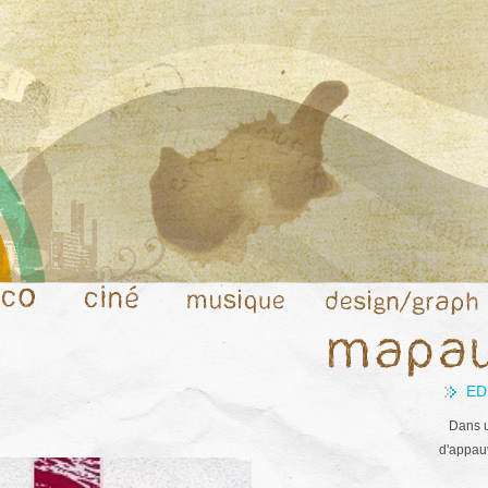
ED
Dans u
d'appauv