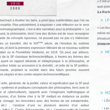
« C'est u
quel poin
[
La Roch
LE
herchant à illustrer les liens,
a priori
plus indéfectibles que l’on ne
hilosophie. Plus précisément, à esquisser
« une réflexion sur le sens
« Les fous
 et cinématographique, c’est-à-dire narrative) pour la philosophie »
. Le
même miss
ant, la philosophie, dont l’une des tâches est de nous renseigner
aide de concepts rigoureux, ne pouvait pas ne pas s’y intéresser.
d'insécuri
ème
eu un transfert, dès le XIX
siècle, de l’émotion du sublime
[
Hölderli
ques, et dont la première expression littéraire de ce nouveau sublime
NE
stein ou le Prométhée moderne
, en 1818. On peut, par ailleurs,
le de la SF classique technoscientifique, à travers les thèmes des
ayant un rapport idéaliste et métaphysique à la philosophie, et
ction totale ou accession à la divinité) ; et celle de la SF politico-
xante, projetant la société dans des futurs proches souvent
s utopies et des contre-utopies technoscientifiques.
celle, générale, de la portée, valeur et signification que la SF peut
les systèmes et pratiques conceptuels des philosophes, liens avec le
 et cyberculturels, rapports avec l’imaginaire mythologique et
NO
es œuvres, d’un thème cher à la SF mettant en évidence sa portée
L’Éc
e clonage, les rencontres avec des formes de vie extraterrestre,
s, etc.) ; l’analyse d’une ou plusieurs œuvres d’un auteur
Les 
 Arthur C. Clarke, Aldous Huxley, etc.) ; l’analyse enfin de l’usage