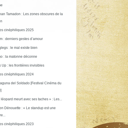
me
an Tamadon : Les zones obscures de la
on
s cinéphiliques 2025
m : derniers gestes d’amour
legs : le mal existe bien
o : la matonne déconne
 Up : les frontières invisibles
s cinéphiliques 2024
aguna del Soldado [Festival Cinéma du
]
 léopard meurt avec ses taches » : Les...
en Dénouette : « Le standup est une
re...
s cinéphiliques 2023