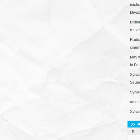
micho
Miyaza
Didie
œuvré
Radio
ciném
May W
la Fr
Sylva
Seule 
Sylva
anto 
Sylva
A
D