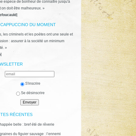
ne espèce de bonheur de connaître jusqu'à
t on doit être malheureux. »
efoucauld
]
 CAPPUCCINO DU MOMENT
, les criminels et les poètes ont une seule et
ion : assurer à la société un minimum
té. »
n
]
WSLETTER
S'inscrire
Se désinscrire
TES RÉCENTES
happée belle : bref été de rêverie
graines du figuier sauvage : l’ennemi