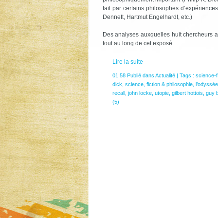
fait par certains philosophes d’expérienc
Dennett, Hartmut Engelhardt, etc.)
Des analyses auxquelles huit chercheurs ap
tout au long de cet exposé.
Lire la suite
01:58 Publié dans
Actualité
| Tags :
science-f
dick
,
science
,
fiction & philosophie
,
l’odyssée
recall
,
john locke
,
utopie
,
gilbert hottois
,
guy 
(5)