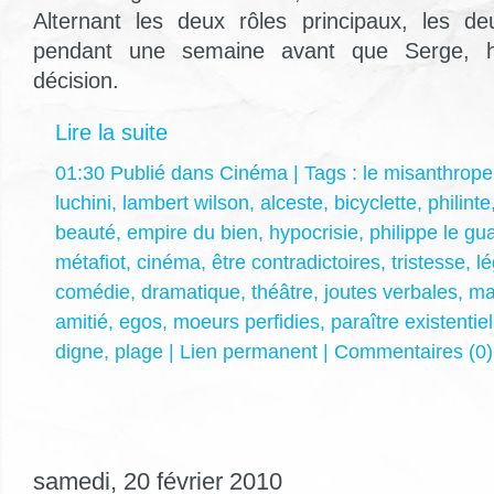
Alternant les deux rôles principaux, les de
pendant une semaine avant que Serge, hé
décision.
Lire la suite
01:30 Publié dans
Cinéma
| Tags :
le misanthrope
luchini
,
lambert wilson
,
alceste
,
bicyclette
,
philinte
beauté
,
empire du bien
,
hypocrisie
,
philippe le gu
métafiot
,
cinéma
,
être contradictoires
,
tristesse
,
l
comédie
,
dramatique
,
théâtre
,
joutes verbales
,
ma
amitié
,
egos
,
moeurs perfidies
,
paraître existentiel
digne
,
plage
|
Lien permanent
|
Commentaires (0)
samedi, 20 février 2010