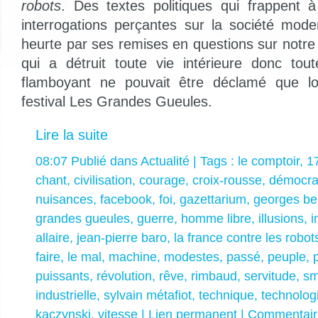
robots
. Des textes politiques qui frappent 
interrogations perçantes sur la société mod
heurte par ses remises en questions sur notre
qui a détruit toute vie intérieure donc tout
flamboyant ne pouvait être déclamé que 
festival Les Grandes Gueules.
Lire la suite
08:07 Publié dans
Actualité
| Tags :
le comptoir
,
1
chant
,
civilisation
,
courage
,
croix-rousse
,
démocra
nuisances
,
facebook
,
foi
,
gazettarium
,
georges be
grandes gueules
,
guerre
,
homme libre
,
illusions
,
i
allaire
,
jean-pierre baro
,
la france contre les robot
faire
,
le mal
,
machine
,
modestes
,
passé
,
peuple
,
puissants
,
révolution
,
rêve
,
rimbaud
,
servitude
,
sm
industrielle
,
sylvain métafiot
,
technique
,
technolog
kaczynski
,
vitesse
|
Lien permanent
|
Commentaire