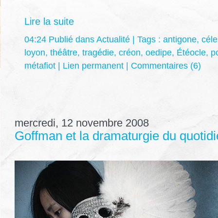
Lire la suite
04:24 Publié dans
Actualité
| Tags :
antigone
,
céle
loyon
,
théâtre
,
tragédie
,
créon
,
oedipe
,
Étéocle
,
p
métafiot
|
Lien permanent
|
Commentaires (6)
mercredi, 12 novembre 2008
Goffman et la dramaturgie du quotid