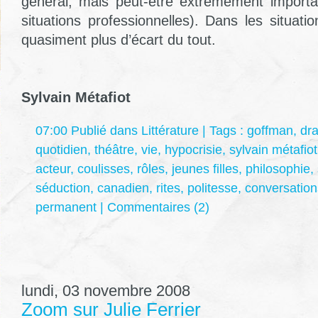
général, mais peut-être extrêmement importa
situations professionnelles). Dans les situation
quasiment plus d’écart du tout.
Sylvain Métafiot
07:00 Publié dans
Littérature
| Tags :
goffman
,
dr
quotidien
,
théâtre
,
vie
,
hypocrisie
,
sylvain métafiot
acteur
,
coulisses
,
rôles
,
jeunes filles
,
philosophie
,
séduction
,
canadien
,
rites
,
politesse
,
conversation
permanent
|
Commentaires (2)
lundi, 03 novembre 2008
Zoom sur Julie Ferrier