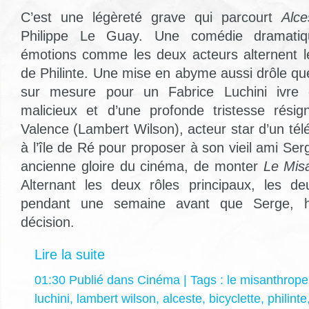
C’est une légèreté grave qui parcourt
Alce
Philippe Le Guay. Une comédie dramatiqu
émotions comme les deux acteurs alternent le
de Philinte. Une mise en abyme aussi drôle que
sur mesure pour un Fabrice Luchini ivre d
malicieux et d’une profonde tristesse résig
Valence (Lambert Wilson), acteur star d’un télé
à l’île de Ré pour proposer à son vieil ami Ser
ancienne gloire du cinéma, de monter
Le Mis
Alternant les deux rôles principaux, les de
pendant une semaine avant que Serge, hé
décision.
Lire la suite
01:30 Publié dans
Cinéma
| Tags :
le misanthrope
luchini
,
lambert wilson
,
alceste
,
bicyclette
,
philinte