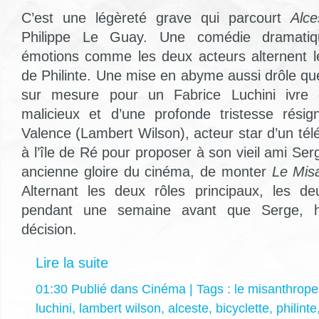
C’est une légèreté grave qui parcourt
Alce
Philippe Le Guay. Une comédie dramatiqu
émotions comme les deux acteurs alternent le
de Philinte. Une mise en abyme aussi drôle que
sur mesure pour un Fabrice Luchini ivre d
malicieux et d’une profonde tristesse résig
Valence (Lambert Wilson), acteur star d’un télé
à l’île de Ré pour proposer à son vieil ami Ser
ancienne gloire du cinéma, de monter
Le Mis
Alternant les deux rôles principaux, les de
pendant une semaine avant que Serge, hé
décision.
Lire la suite
01:30 Publié dans
Cinéma
| Tags :
le misanthrope
luchini
,
lambert wilson
,
alceste
,
bicyclette
,
philinte