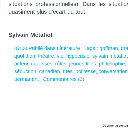
situations professionnelles). Dans les situation
quasiment plus d’écart du tout.
Sylvain Métafiot
07:00 Publié dans
Littérature
| Tags :
goffman
,
dr
quotidien
,
théâtre
,
vie
,
hypocrisie
,
sylvain métafiot
acteur
,
coulisses
,
rôles
,
jeunes filles
,
philosophie
,
séduction
,
canadien
,
rites
,
politesse
,
conversation
permanent
|
Commentaires (2)
Déclarer un contenu 