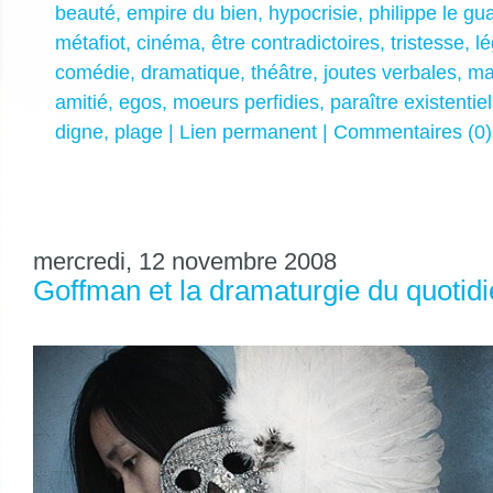
beauté
,
empire du bien
,
hypocrisie
,
philippe le gu
métafiot
,
cinéma
,
être contradictoires
,
tristesse
,
l
comédie
,
dramatique
,
théâtre
,
joutes verbales
,
ma
amitié
,
egos
,
moeurs perfidies
,
paraître existentiel
digne
,
plage
|
Lien permanent
|
Commentaires (0)
mercredi, 12 novembre 2008
Goffman et la dramaturgie du quotid