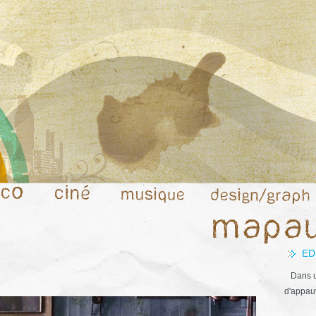
ED
Dans u
d'appauv