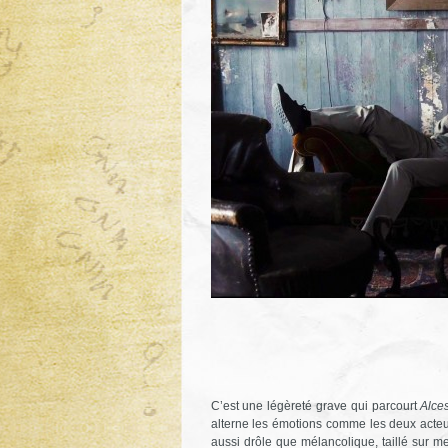
C’est une légèreté grave qui parcourt
Alces
alterne les émotions comme les deux acteur
aussi drôle que mélancolique, taillé sur me