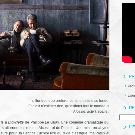
PR
Prof
Lien
« Sur quelque préférence, une estime se fonde,
Et c’est n’estimer rien, qu’estimer tout le monde. »
RE
Alceste, acte I, scène I
te à Bicyclette
de Philippe Le Guay. Une comédie dramatique qui
L'
s alternent les rôles d’Alceste et de Philinte. Une mise en abyme
sure pour un Fabrice Luchini ivre du texte classique, malicieux et