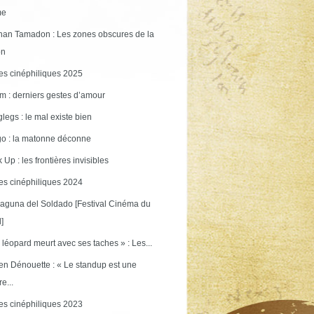
me
an Tamadon : Les zones obscures de la
on
s cinéphiliques 2025
m : derniers gestes d’amour
legs : le mal existe bien
o : la matonne déconne
 Up : les frontières invisibles
s cinéphiliques 2024
aguna del Soldado [Festival Cinéma du
]
 léopard meurt avec ses taches » : Les...
en Dénouette : « Le standup est une
re...
s cinéphiliques 2023