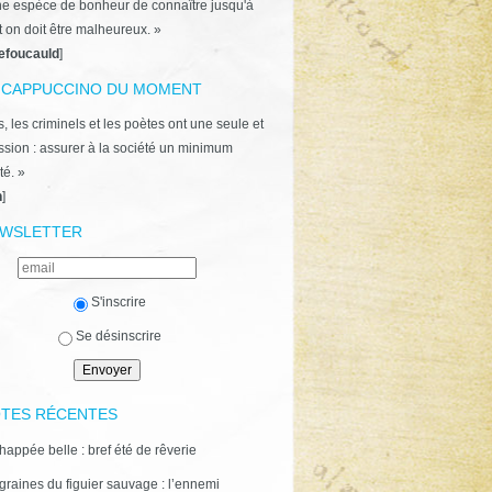
ne espèce de bonheur de connaître jusqu'à
t on doit être malheureux. »
efoucauld
]
 CAPPUCCINO DU MOMENT
, les criminels et les poètes ont une seule et
ion : assurer à la société un minimum
té. »
n
]
WSLETTER
S'inscrire
Se désinscrire
TES RÉCENTES
happée belle : bref été de rêverie
graines du figuier sauvage : l’ennemi