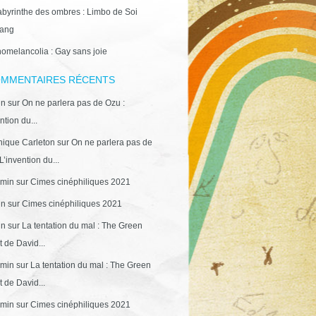
abyrinthe des ombres : Limbo de Soi
ang
omelancolia : Gay sans joie
MMENTAIRES RÉCENTS
in
sur
On ne parlera pas de Ozu :
ntion du...
ique Carleton
sur
On ne parlera pas de
L’invention du...
min
sur
Cimes cinéphiliques 2021
in
sur
Cimes cinéphiliques 2021
in
sur
La tentation du mal : The Green
 de David...
min
sur
La tentation du mal : The Green
 de David...
min
sur
Cimes cinéphiliques 2021