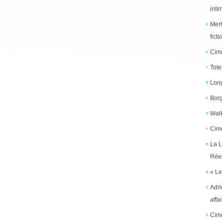
inti
Merh
ficti
Cime
Tote
Long
Borg
Walk
Cime
La L
Réel
« Le
Adri
affai
Cime