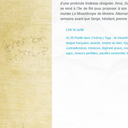
d’une profonde tristesse résignée. Ainsi, G
se rend à l’île de Ré pour proposer à son
monter
Le Misanthrope
de Molière. Alternan
semaine avant que Serge, hésitant, prenne 
Lire la suite
01:30 Publié dans
Cinéma
| Tags :
le misant
langue française
,
beauté
,
empire du bien
,
hyp
contradictoires
,
tristesse
,
légèreté grave
,
co
egos
,
moeurs perfidies
,
paraître existentiel
,
f