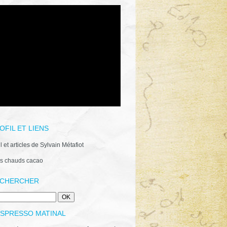
OFIL ET LIENS
il et articles de Sylvain Métafiot
s chauds cacao
CHERCHER
ESPRESSO MATINAL