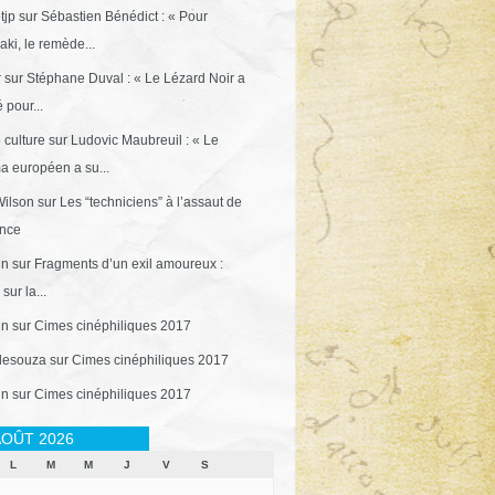
tjp
sur
Sébastien Bénédict : « Pour
ki, le remède...
r
sur
Stéphane Duval : « Le Lézard Noir a
 pour...
 culture
sur
Ludovic Maubreuil : « Le
a européen a su...
ilson
sur
Les “techniciens” à l’assaut de
ance
in
sur
Fragments d’un exil amoureux :
sur la...
in
sur
Cimes cinéphiliques 2017
desouza
sur
Cimes cinéphiliques 2017
in
sur
Cimes cinéphiliques 2017
OÛT 2026
L
M
M
J
V
S