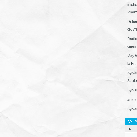
micho
Miyaza
Didie
œuvré
Radio
ciném
May W
la Fr
Sylva
Seule 
Sylva
anto 
Sylva
A
D