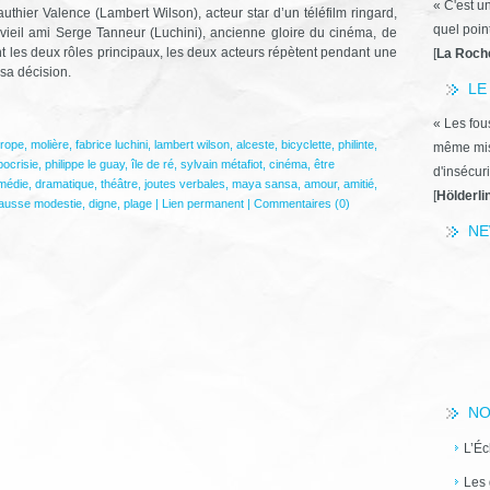
« C'est u
authier Valence (Lambert Wilson), acteur star d’un téléfilm ringard,
quel poin
 vieil ami Serge Tanneur (Luchini), ancienne gloire du cinéma, de
t les deux rôles principaux, les deux acteurs répètent pendant une
[
La Roch
sa décision.
LE
« Les fous
hrope
,
molière
,
fabrice luchini
,
lambert wilson
,
alceste
,
bicyclette
,
philinte
,
même miss
ocrisie
,
philippe le guay
,
île de ré
,
sylvain métafiot
,
cinéma
,
être
d'insécuri
médie
,
dramatique
,
théâtre
,
joutes verbales
,
maya sansa
,
amour
,
amitié
,
[
Hölderli
ausse modestie
,
digne
,
plage
|
Lien permanent
|
Commentaires (0)
NE
NO
L’Éc
Les 