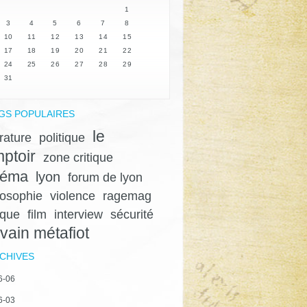
1
3
4
5
6
7
8
10
11
12
13
14
15
17
18
19
20
21
22
24
25
26
27
28
29
31
GS POPULAIRES
le
érature
politique
ptoir
zone critique
néma
lyon
forum de lyon
losophie
violence
ragemag
ique
film
interview
sécurité
lvain métafiot
CHIVES
6-06
6-03