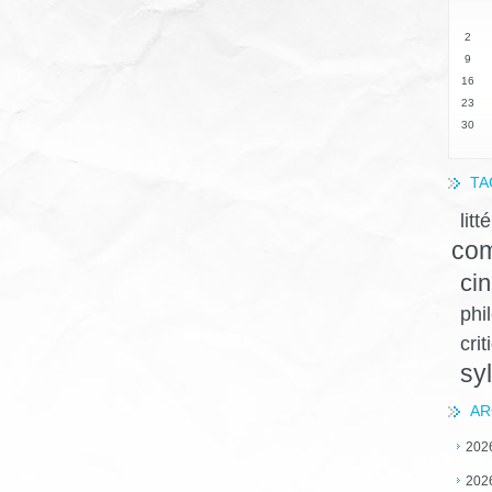
2
9
16
23
30
TA
litt
com
ci
phi
crit
sy
AR
202
202