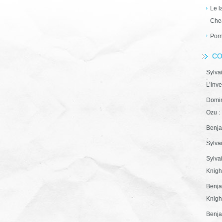
Le l
Che
Porn
CO
Sylva
L’inve
Domin
Ozu : 
Benja
Sylva
Sylva
Knight
Benja
Knight
Benja