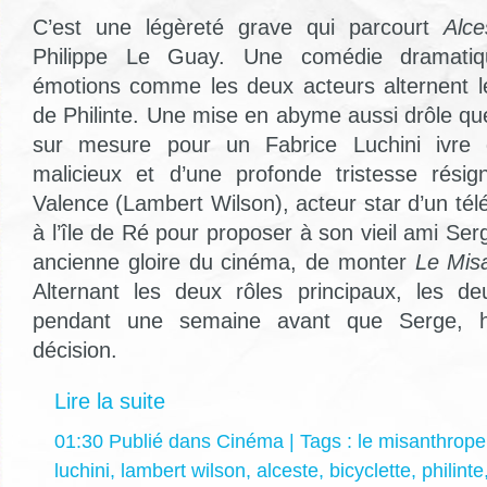
C’est une légèreté grave qui parcourt
Alce
Philippe Le Guay. Une comédie dramatiqu
émotions comme les deux acteurs alternent le
de Philinte. Une mise en abyme aussi drôle que
sur mesure pour un Fabrice Luchini ivre d
malicieux et d’une profonde tristesse résig
Valence (Lambert Wilson), acteur star d’un télé
à l’île de Ré pour proposer à son vieil ami Ser
ancienne gloire du cinéma, de monter
Le Mis
Alternant les deux rôles principaux, les de
pendant une semaine avant que Serge, hé
décision.
Lire la suite
01:30 Publié dans
Cinéma
| Tags :
le misanthrope
luchini
,
lambert wilson
,
alceste
,
bicyclette
,
philinte