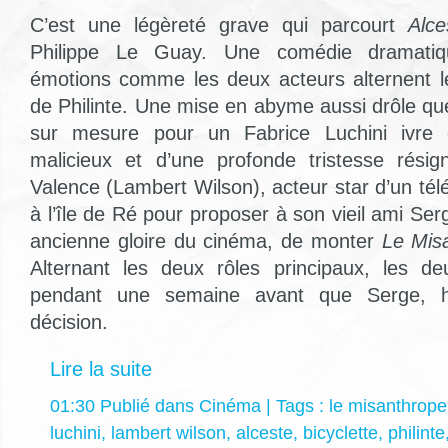
C’est une légèreté grave qui parcourt
Alce
Philippe Le Guay. Une comédie dramatiqu
émotions comme les deux acteurs alternent le
de Philinte. Une mise en abyme aussi drôle que
sur mesure pour un Fabrice Luchini ivre d
malicieux et d’une profonde tristesse résig
Valence (Lambert Wilson), acteur star d’un télé
à l’île de Ré pour proposer à son vieil ami Ser
ancienne gloire du cinéma, de monter
Le Mis
Alternant les deux rôles principaux, les de
pendant une semaine avant que Serge, hé
décision.
Lire la suite
01:30 Publié dans
Cinéma
| Tags :
le misanthrope
luchini
,
lambert wilson
,
alceste
,
bicyclette
,
philinte