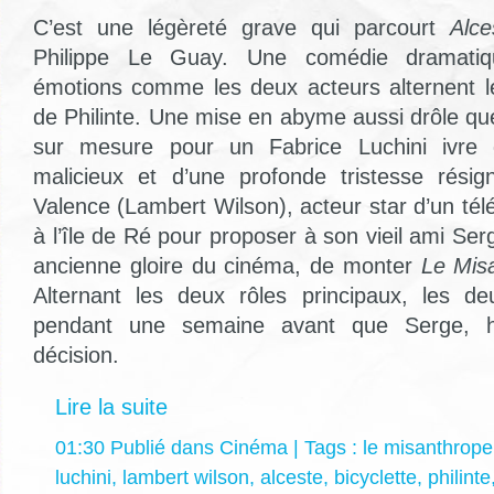
C’est une légèreté grave qui parcourt
Alce
Philippe Le Guay. Une comédie dramatiqu
émotions comme les deux acteurs alternent le
de Philinte. Une mise en abyme aussi drôle que
sur mesure pour un Fabrice Luchini ivre d
malicieux et d’une profonde tristesse résig
Valence (Lambert Wilson), acteur star d’un télé
à l’île de Ré pour proposer à son vieil ami Ser
ancienne gloire du cinéma, de monter
Le Mis
Alternant les deux rôles principaux, les de
pendant une semaine avant que Serge, hé
décision.
Lire la suite
01:30 Publié dans
Cinéma
| Tags :
le misanthrope
luchini
,
lambert wilson
,
alceste
,
bicyclette
,
philinte