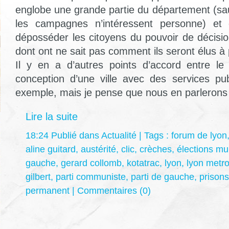
englobe une grande partie du département (sauf
les campagnes n’intéressent personne) et
déposséder les citoyens du pouvoir de décisio
dont ont ne sait pas comment ils seront élus à 
Il y en a d’autres points d’accord entre l
conception d’une ville avec des services pub
exemple, mais je pense que nous en parlerons p
Lire la suite
18:24 Publié dans
Actualité
| Tags :
forum de lyon
aline guitard
,
austérité
,
clic
,
crèches
,
élections mu
gauche
,
gerard collomb
,
kotatrac
,
lyon
,
lyon metr
gilbert
,
parti communiste
,
parti de gauche
,
prisons
permanent
|
Commentaires (0)