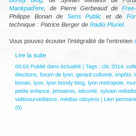
Bondy blog
, de Sylvain Métafiot de Fo
Mankpad’ere
, de Pierre Gerbeaud de
Free
Philippe Bonan de
Sens Public
et de
Fo
technique : Patrice Berger de
Radio Pluriel.
Vous pouvez écouter l’intégralité de l’entretien
i
Lire la suite
00:03 Publié dans
Actualité
| Tags :
clic 2014
,
coll
élections
,
forum de lyon
,
gerard collomb
,
impôts
,
bonan
,
lyon
,
lyon bondy blog
,
lyon metropole
,
mun
petite enfance
,
primaires
,
sécurité
,
sylvain métafio
vidéosurveillance
,
médias citoyens
|
Lien perman
(0)