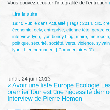
Vous pouvez écouter l’intégralité de l’entretien
i
Lire la suite
18:40 Publié dans
Actualité
| Tags :
2014
,
clic
,
crè
économie
,
eelv
,
entreprise
,
etienne tête
,
gerard c
interview
,
lyon
,
lyon bondy blog
,
maire
,
métropole
politique
,
sécurité
,
société
,
verts
,
violence
,
sylvain
lyon
|
Lien permanent
|
Commentaires (0)
lundi, 24 juin 2013
« Avoir une liste Europe Ecologie Les
premier tour est une nécessité démoc
Interview de Pierre Hémon