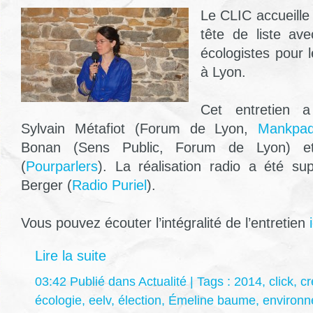
Le CLIC accueill
tête de liste av
écologistes pour 
à Lyon.
Cet entretien a
Sylvain Métafiot (Forum de Lyon,
Mankpad
Bonan (Sens Public, Forum de Lyon) et
(
Pourparlers
). La réalisation radio a été su
Berger (
Ra
dio Puriel
).
Vous pouvez écouter l’intégralité de l’entretien
i
Lire la suite
03:42 Publié dans
Actualité
| Tags :
2014
,
click
,
cr
écologie
,
eelv
,
élection
,
Émeline baume
,
environ