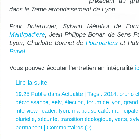
président au gr
dans le 7eme arrondissement de Lyon.
Pour l’interroger, Sylvain Métafiot de F
Mankpad’ere
, Jean-Philippe Bonan de Sens P
Lyon, Charlotte Bonnet de
Pourparlers
et Patr
Puriel
.
Vous pouvez écouter l’entretien en intégralité
ic
Lire la suite
19:25 Publié dans
Actualité
| Tags :
2014
,
bruno c
décroissance
,
eelv
,
élection
,
forum de lyon
,
grand
interview
,
leader
,
lyon
,
ma pause café
,
municipale
plurielle
,
sécurité
,
transition écologique
,
verts
,
syl
permanent
|
Commentaires (0)