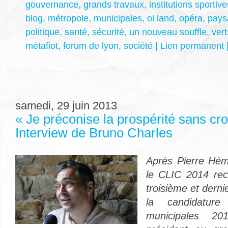
gouvernance
,
grands travaux
,
institutions sportive
blog
,
métropole
,
municipales
,
ol land
,
opéra
,
pays
politique
,
santé
,
sécurité
,
un nouveau souffle
,
vert
métafiot
,
forum de lyon
,
société
|
Lien permanent
samedi, 29 juin 2013
« Je préconise la prospérité sans cro
Interview de Bruno Charles
Après Pierre Hém
le CLIC 2014 rec
troisième et dern
la candidatur
municipales 2