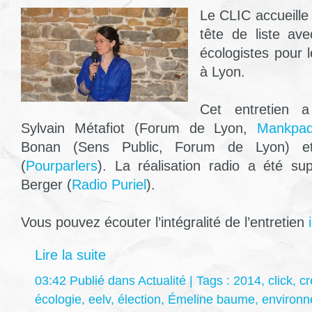
Le CLIC accueill
tête de liste av
écologistes pour 
à Lyon.
Cet entretien a
Sylvain Métafiot (Forum de Lyon,
Mankpad
Bonan (Sens Public, Forum de Lyon) et
(
Pourparlers
). La réalisation radio a été su
Berger (
Ra
dio Puriel
).
Vous pouvez écouter l’intégralité de l’entretien
i
Lire la suite
03:42 Publié dans
Actualité
| Tags :
2014
,
click
,
cr
écologie
,
eelv
,
élection
,
Émeline baume
,
environ