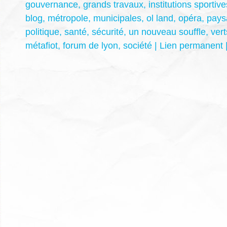
gouvernance
,
grands travaux
,
institutions sportive
blog
,
métropole
,
municipales
,
ol land
,
opéra
,
pays
politique
,
santé
,
sécurité
,
un nouveau souffle
,
vert
métafiot
,
forum de lyon
,
société
|
Lien permanent