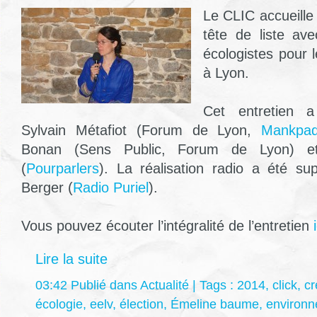
Le CLIC accueill
tête de liste av
écologistes pour 
à Lyon.
Cet entretien a
Sylvain Métafiot (Forum de Lyon,
Mankpad
Bonan (Sens Public, Forum de Lyon) et
(
Pourparlers
). La réalisation radio a été su
Berger (
Ra
dio Puriel
).
Vous pouvez écouter l’intégralité de l’entretien
i
Lire la suite
03:42 Publié dans
Actualité
| Tags :
2014
,
click
,
cr
écologie
,
eelv
,
élection
,
Émeline baume
,
environ