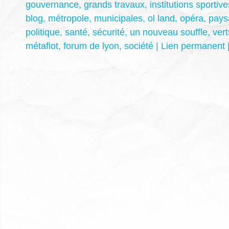
gouvernance
,
grands travaux
,
institutions sportive
blog
,
métropole
,
municipales
,
ol land
,
opéra
,
pays
politique
,
santé
,
sécurité
,
un nouveau souffle
,
vert
métafiot
,
forum de lyon
,
société
|
Lien permanent