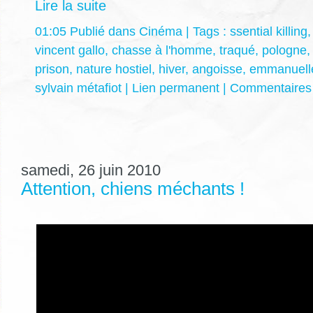
Lire la suite
01:05 Publié dans
Cinéma
| Tags :
ssential killing
vincent gallo
,
chasse à l'homme
,
traqué
,
pologne
prison
,
nature hostiel
,
hiver
,
angoisse
,
emmanuelle
sylvain métafiot
|
Lien permanent
|
Commentaires 
samedi, 26 juin 2010
Attention, chiens méchants !