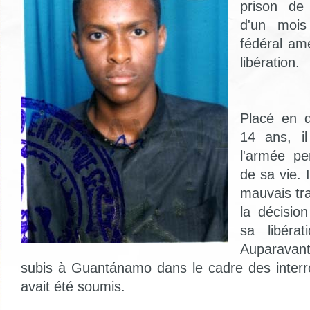
prison de
d'un mois
fédéral am
libération.
Placé en d
14 ans, i
l'armée pe
de sa vie. I
mauvais tr
la décision
sa libéra
Auparavant
subis à Guantánamo dans le cadre des interro
avait été soumis.