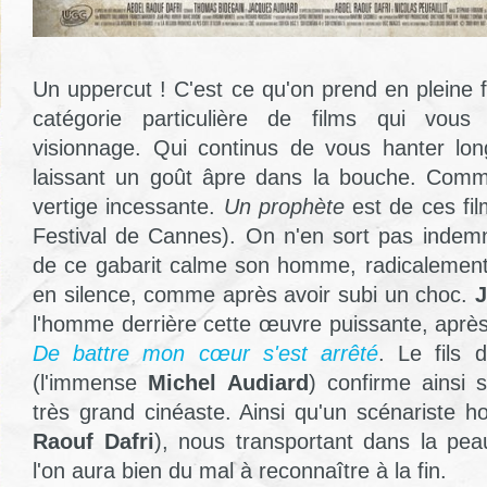
Un uppercut ! C'est ce qu'on prend en pleine f
catégorie particulière de films qui vous
visionnage. Qui continus de vous hanter lo
laissant un goût âpre dans la bouche. Com
vertige incessante.
Un prophète
est de ces fil
Festival de Cannes). On n'en sort pas indem
de ce gabarit calme son homme, radicalement.
en silence, comme après avoir subi un choc.
J
l'homme derrière cette œuvre puissante, après
De battre mon cœur s'est arrêté
. Le fils 
(l'immense
Michel Audiard
) confirme ainsi 
très grand cinéaste. Ainsi qu'un scénariste h
Raouf Dafri
), nous transportant dans la pe
l'on aura bien du mal à reconnaître à la fin.