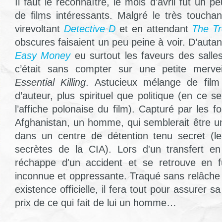
Il faut le reconnaître, le mois d’avril fut un 
de films intéressants. Malgré le très toucha
virevoltant
Detective D
et en attendant
The Tr
obscures faisaient un peu peine à voir. D’auta
Easy Money
eu surtout les faveurs des sall
c’était sans compter sur une petite mervei
Essential Killing
. Astucieux mélange de film 
d’auteur, plus spirituel que politique (en ce s
l’affiche polonaise du film). Capturé par les 
Afghanistan, un homme, qui semblerait être un
dans un centre de détention tenu secret (l
secrètes de la CIA). Lors d'un transfert en
réchappe d'un accident et se retrouve en f
inconnue et oppressante. Traqué sans relâch
existence officielle, il fera tout pour assurer s
prix de ce qui fait de lui un homme…