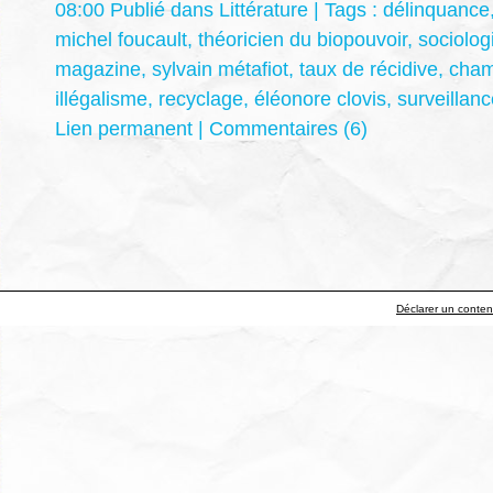
08:00 Publié dans
Littérature
| Tags :
délinquance
michel foucault
,
théoricien du biopouvoir
,
sociolog
magazine
,
sylvain métafiot
,
taux de récidive
,
cham
illégalisme
,
recyclage
,
éléonore clovis
,
surveillan
Lien permanent
|
Commentaires (6)
Déclarer un contenu 