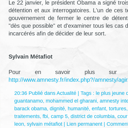
Le 22 janvier, le président Obama a signé trois 
détention et aux interrogatoires. L'un de ces
gouvernement de fermer le centre de déten
"dès que possible" et d'examiner tous les cas 
incarcérés afin de décider de leur sort.
Sylvain Métafiot
Pour en savoir plus sur G
http://www.amnesty.fr/index.php?/amnesty/agir
20:36 Publié dans
Actualité
| Tags :
le plus jeune
guantanamo
,
mohammed el gharani
,
amnesty inte
barack obama
,
dignité
,
humanité
,
enfant
,
tortures
traitements
,
fbi
,
camp 5
,
district de columbia
,
cour
leon
,
sylvain métafiot
|
Lien permanent
|
Commenta