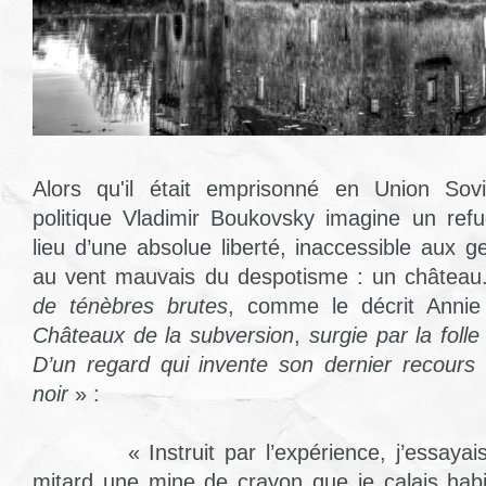
Alors qu'il était emprisonné en Union Sovié
politique Vladimir Boukovsky imagine un ref
lieu d’une absolue liberté, inaccessible aux geô
au vent mauvais du despotisme : un châtea
de ténèbres brutes
, comme le décrit Anni
Châteaux de la subversion
,
surgie par la foll
D’un regard qui invente son dernier recours e
noir
» :
« Instruit par l’expérience, j’essayais 
mitard une mine de crayon que je calais hab