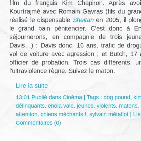
film du français Kim Chapiron. Après avoir
Kourtrajmé avec Romain Gavras (fils du gran
réalisé le dispensable
Sheitan
en 2005, il plo
le grand bain pénitencier. C’est donc à E
séjournerons, en compagnie de trois jeun
Davis…) : Davis donc, 16 ans, trafic de drog
vol de voiture avec agression ; et Butch, 17 
officier de probation. Trois cas différents, 
l’ultraviolence règne. Suivez le maton.
Lire la suite
13:01 Publié dans
Cinéma
| Tags :
dog pound
,
ki
délinquants
,
enola vale
,
jeunes
,
violents
,
matons
,
attention
,
chiens méchants !
,
sylvain métafiot
|
Li
Commentaires (0)