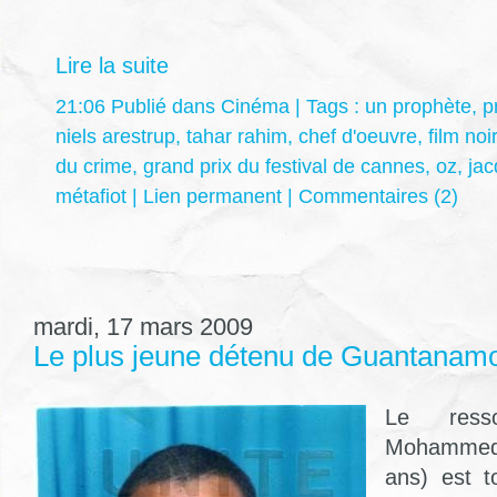
Lire la suite
21:06 Publié dans
Cinéma
| Tags :
un prophète
,
p
niels arestrup
,
tahar rahim
,
chef d'oeuvre
,
film noir
du crime
,
grand prix du festival de cannes
,
oz
,
jac
métafiot
|
Lien permanent
|
Commentaires (2)
mardi, 17 mars 2009
Le plus jeune détenu de Guantanam
Le resso
Mohammed
ans) est t