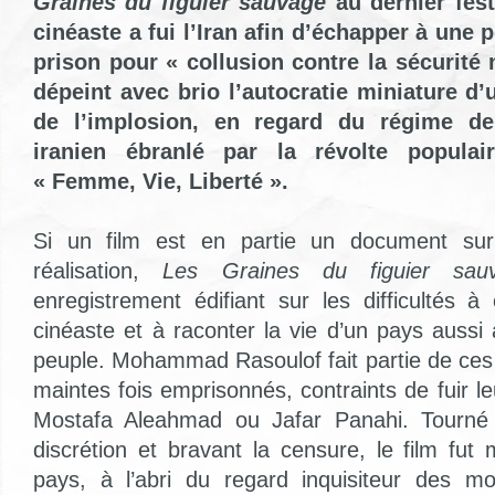
Graines du figuier
sauvage
au dernier fest
cinéaste a fui l’Iran afin d’échapper à une 
prison pour « collusion contre la sécurité 
dépeint avec brio l’autocratie miniature d’
de l’implosion, en regard du régime de 
iranien ébranlé par la révolte popul
« Femme, Vie, Liberté ».
Si un film est en partie un document sur
réalisation,
Les Graines du figuier sau
enregistrement édifiant sur les difficultés à
cinéaste et à raconter la vie d’un pays aussi 
peuple. Mohammad Rasoulof fait partie de ces 
maintes fois emprisonnés, contraints de fuir leu
Mostafa Aleahmad ou Jafar Panahi. Tourné 
discrétion et bravant la censure, le film fu
pays, à l’abri du regard inquisiteur des mo