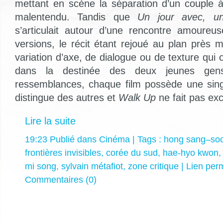
mettant en scène la séparation d’un couple 
malentendu. Tandis que
Un jour avec, u
s’articulait autour d’une rencontre amoureu
versions, le récit étant rejoué au plan près 
variation d’axe, de dialogue ou de texture qui
dans la destinée des deux jeunes gen
ressemblances, chaque film possède une singu
distingue des autres et
Walk Up
ne fait pas ex
Lire la suite
19:23 Publié dans
Cinéma
| Tags :
hong sang–so
frontières invisibles
,
corée du sud
,
hae-hyo kwon
mi song
,
sylvain métafiot
,
zone critique
|
Lien per
Commentaires (0)