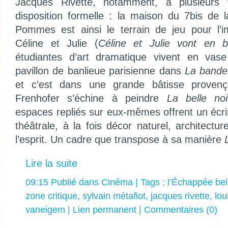
Jacques Rivette, notamment, a plusieurs fo
disposition formelle : la maison du 7bis de 
Pommes est ainsi le terrain de jeu pour l’im
Céline et Julie (
Céline et Julie vont en b
étudiantes d’art dramatique vivent en vas
pavillon de banlieue parisienne dans
La bande
et c’est dans une grande bâtisse provenç
Frenhofer s’échine à peindre
La belle no
espaces repliés sur eux-mêmes offrent un écrin 
théâtrale, à la fois décor naturel, architectur
l’esprit. Un cadre que transpose à sa manière
Lire la suite
09:15 Publié dans
Cinéma
| Tags :
l’Échappée bel
zone critique
,
sylvain métafiot
,
jacques rivette
,
lou
vaneigem
|
Lien permanent
|
Commentaires (0)