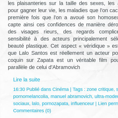
les plaisanteries sur la taille des sexes, le
pour gagner leur vie, les maladies que l’on ca
première fois que l’on a avoué son homose
capte ainsi ces confidences de manière déro
des visages rieurs, des regards complic
sensibilité à des acteurs principalement sé
beauté plastique. Cet aspect « véridique » est
que Lalo Santos est réellement un acteur po
coquin sur Zapata est un véritable film po
parallèle de celui d’Abramovich
Lire la suite
16:30 Publié dans
Cinéma
| Tags :
zone critique
,
pornomelancolia
,
manuel abramovich
,
ultra-mode
sociaux
,
lalo
,
pornozapata
,
influenceur
|
Lien per
Commentaires (0)