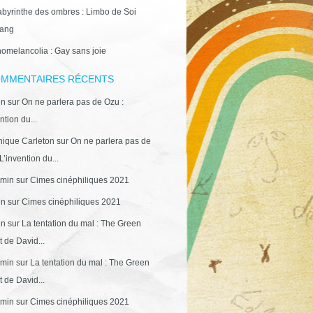
abyrinthe des ombres : Limbo de Soi
ang
omelancolia : Gay sans joie
MMENTAIRES RÉCENTS
in
sur
On ne parlera pas de Ozu :
ntion du...
ique Carleton
sur
On ne parlera pas de
L’invention du...
min
sur
Cimes cinéphiliques 2021
in
sur
Cimes cinéphiliques 2021
in
sur
La tentation du mal : The Green
 de David...
min
sur
La tentation du mal : The Green
 de David...
min
sur
Cimes cinéphiliques 2021