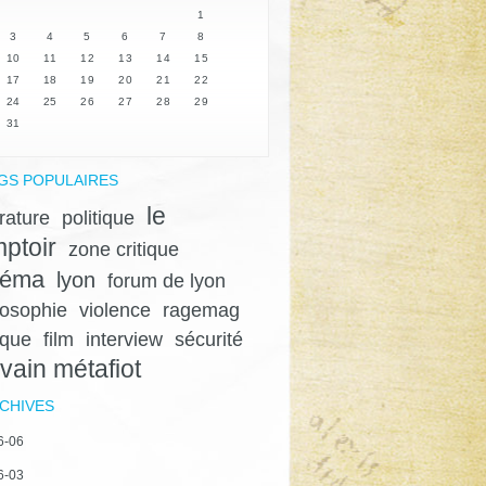
1
3
4
5
6
7
8
10
11
12
13
14
15
17
18
19
20
21
22
24
25
26
27
28
29
31
GS POPULAIRES
le
érature
politique
ptoir
zone critique
néma
lyon
forum de lyon
losophie
violence
ragemag
ique
film
interview
sécurité
lvain métafiot
CHIVES
6-06
6-03