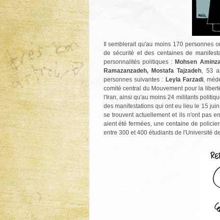
Il semblerait qu'au moins 170 personnes ont
de sécurité et des centaines de manifest
personnalités politiques :
Mohsen Aminzad
Ramazanzadeh, Mostafa Tajzadeh
, 53 
personnes suivantes :
Leyla Farzadi
, méd
comité central du Mouvement pour la liberté
l'Iran, ainsi qu'au moins 24 militants politiq
des manifestations qui ont eu lieu le 15 juin
se trouvent actuellement et ils n'ont pas e
aient été fermées, une centaine de polici
entre 300 et 400 étudiants de l'Université d