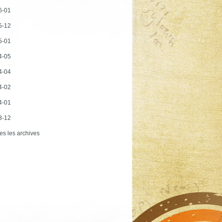
6-01
5-12
5-01
4-05
4-04
4-02
4-01
3-12
es les archives