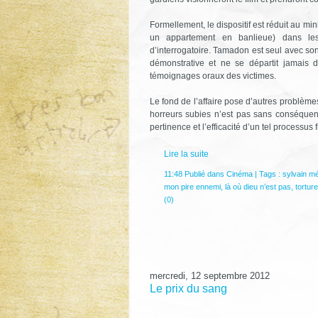
Formellement, le dispositif est réduit au mi
un appartement en banlieue) dans les
d’interrogatoire. Tamadon est seul avec so
démonstrative et ne se départit jamais 
témoignages oraux des victimes.
Le fond de l’affaire pose d’autres problèm
horreurs subies n’est pas sans conséquen
pertinence et l’efficacité d’un tel processus 
Lire la suite
11:48 Publié dans
Cinéma
| Tags :
sylvain mé
mon pire ennemi
,
là où dieu n’est pas
,
torture
(0)
mercredi, 12 septembre 2012
Le prix du sang