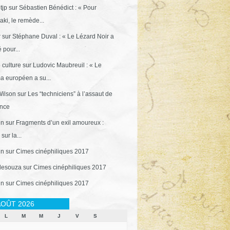
tjp
sur
Sébastien Bénédict : « Pour
ki, le remède...
r
sur
Stéphane Duval : « Le Lézard Noir a
 pour...
 culture
sur
Ludovic Maubreuil : « Le
a européen a su...
ilson
sur
Les “techniciens” à l’assaut de
ance
in
sur
Fragments d’un exil amoureux :
sur la...
in
sur
Cimes cinéphiliques 2017
desouza
sur
Cimes cinéphiliques 2017
in
sur
Cimes cinéphiliques 2017
OÛT 2026
L
M
M
J
V
S