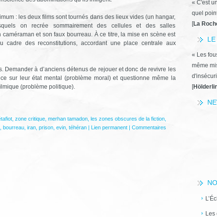
« C'est u
quel poin
nimum : les deux films sont tournés dans des lieux vides (un hangar,
[
La Roch
quels on recrée sommairement des cellules et des salles
n caméraman et son faux bourreau. À ce titre, la mise en scène est
LE
du cadre des reconstitutions, accordant une place centrale aux
« Les fous
même miss
es. Demander à d’anciens détenus de rejouer et donc de revivre les
d'insécuri
ce sur leur état mental (problème moral) et questionne même la
filmique (problème politique).
[
Hölderli
NE
tafiot
,
zone critique
,
merhan tamadon
,
les zones obscures de la fiction
,
,
bourreau
,
iran
,
prison
,
evin
,
téhéran
|
Lien permanent
|
Commentaires
NO
L’Éc
Les 