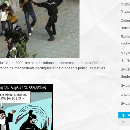
micho
Miyaza
Didie
œuvré
Radio
ciném
May W
la Fr
 du 12 juin 2009, les manifestations de contestation ont entraîné des
tation de manifestants pacifiques et de dirigeants politiques par les
Sylva
Seule 
Sylva
anto 
Sylva
A
D