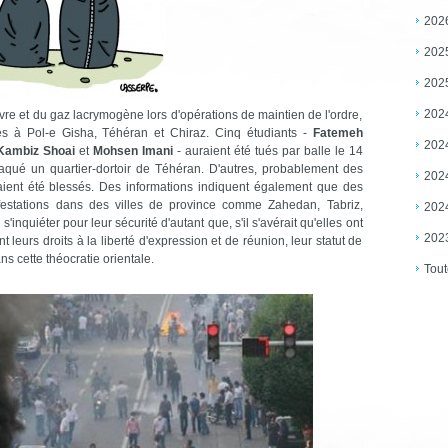
202
202
202
202
ivre et du gaz lacrymogène lors d'opérations de maintien de l'ordre,
es à Pol-e Gisha, Téhéran et Chiraz. Cinq étudiants -
Fatemeh
202
 Kambiz Shoai
et
Mohsen Imani
- auraient été tués par balle le 14
ttaqué un quartier-dortoir de Téhéran. D'autres, probablement des
202
aient été blessés. Des informations indiquent également que des
festations dans des villes de province comme Zahedan, Tabriz,
202
'inquiéter pour leur sécurité d'autant que, s'il s'avérait qu'elles ont
202
 leurs droits à la liberté d'expression et de réunion, leur statut de
ns cette théocratie orientale.
Tout