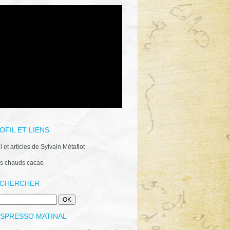
OFIL ET LIENS
il et articles de Sylvain Métafiot
s chauds cacao
CHERCHER
ESPRESSO MATINAL