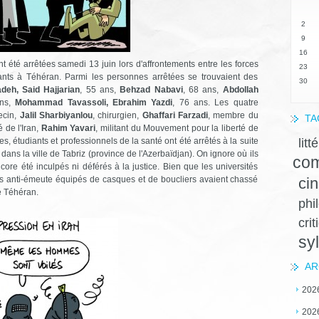
2
9
16
 été arrêtées samedi 13 juin lors d'affrontements entre les forces
23
ants à Téhéran. Parmi les personnes arrêtées se trouvaient des
30
eh, Said Hajjarian
, 55 ans,
Behzad Nabavi
, 68 ans,
Abdollah
ans,
Mohammad Tavassoli, Ebrahim Yazdi
, 76 ans. Les quatre
ecin,
Jalil Sharbiyanlou
, chirurgien,
Ghaffari Farzadi
, membre du
TA
 de l'Iran,
Rahim Yavari
, militant du Mouvement pour la liberté de
litt
ues, étudiants et professionnels de la santé ont été arrêtés à la suite
 dans la ville de Tabriz (province de l'Azerbaïdjan). On ignore où ils
com
ncore été inculpés ni déférés à la justice. Bien que les universités
ci
ers anti-émeute équipés de casques et de boucliers avaient chassé
e Téhéran.
phi
crit
sy
AR
202
202