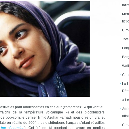
inti
Merh
ficti
Cime
Tote
Long
Borg
Walk
Cime
La L
Réel
« Le
 estivales pour adolescentes en chaleur (comprenez : « qui vont au
Adri
aichir de la température volcanique ») et des blockbusters
affai
e pop-corn, le dernier film d’Asghar Farhadi nous offre un vrai et
e en réalité de 2004 : les distributeurs français s’étant réveillés
Cime
Une séparation
). Cet été ne fut pourtant pas avare en pépites