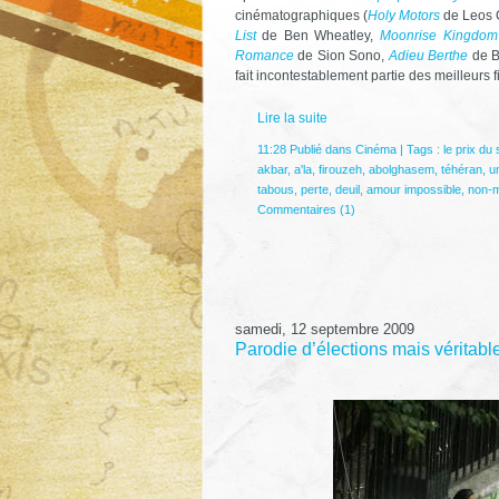
cinématographiques (
Holy Motors
de Leos 
List
de Ben Wheatley,
Moonrise Kingdom
Romance
de Sion Sono,
Adieu Berthe
de B
fait incontestablement partie des meilleurs f
Lire la suite
11:28 Publié dans
Cinéma
| Tags :
le prix du
akbar
,
a'la
,
firouzeh
,
abolghasem
,
téhéran
,
u
tabous
,
perte
,
deuil
,
amour impossible
,
non-
Commentaires (1)
samedi, 12 septembre 2009
Parodie d’élections mais véritabl