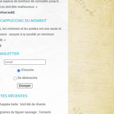
ne espèce de bonheur de connaître jusqu'à
t on doit être malheureux. »
efoucauld
]
 CAPPUCCINO DU MOMENT
, les criminels et les poètes ont une seule et
ion : assurer à la société un minimum
té. »
n
]
WSLETTER
S'inscrire
Se désinscrire
TES RÉCENTES
happée belle : bref été de rêverie
graines du figuier sauvage : l’ennemi