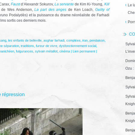
Carax,
Faust
d’Alexandr Sokurov,
La servante
de Kim Ki-Young,
Kill
Le l
de Wes Anderson,
La part des anges
de Ken Loach,
Guilty of
Che
runo Podalydès) et la puissance du drame néoréaliste de Farhadi
ilms sortis ces derniers mois.
Porn
CO
 sang
,
les enfants de belleville
,
asghar farhadi
,
complexe
,
iran
,
pendaison
,
Sylva
ne séparation
,
traditions
,
fureur de vivre
,
dysfonctionnement social
,
manichéen
,
fulgurances
,
sylvain métafiot
,
cinéma
|
Lien permanent
|
L’inve
Domin
Ozu : 
Benja
Sylva
e répression
Sylva
Knight
Benja
Knight
Benja