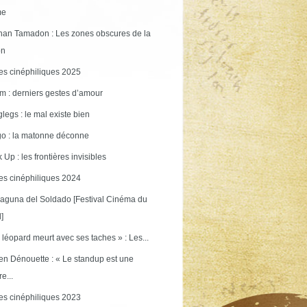
me
an Tamadon : Les zones obscures de la
on
s cinéphiliques 2025
m : derniers gestes d’amour
legs : le mal existe bien
o : la matonne déconne
 Up : les frontières invisibles
s cinéphiliques 2024
aguna del Soldado [Festival Cinéma du
]
 léopard meurt avec ses taches » : Les...
en Dénouette : « Le standup est une
re...
s cinéphiliques 2023