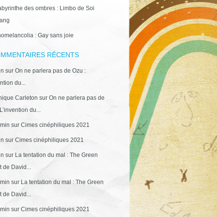
abyrinthe des ombres : Limbo de Soi
ang
omelancolia : Gay sans joie
MMENTAIRES RÉCENTS
in
sur
On ne parlera pas de Ozu :
ntion du...
ique Carleton
sur
On ne parlera pas de
L’invention du...
min
sur
Cimes cinéphiliques 2021
in
sur
Cimes cinéphiliques 2021
in
sur
La tentation du mal : The Green
 de David...
min
sur
La tentation du mal : The Green
 de David...
min
sur
Cimes cinéphiliques 2021