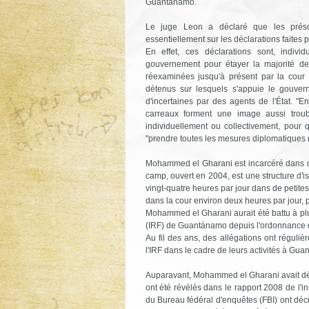
Guantánamo.
Le juge Leon a déclaré que les préso
essentiellement sur les déclarations faite
En effet, ces déclarations sont, indivi
gouvernement pour étayer la majorité de s
réexaminées jusqu'à présent par la cour fé
détenus sur lesquels s'appuie le gouvern
d'incertaines par des agents de l'État. "
carreaux forment une image aussi troub
individuellement ou collectivement, pour 
"prendre toutes les mesures diplomatiques n
Mohammed el Gharani est incarcéré dans d
camp, ouvert en 2004, est une structure d'i
vingt-quatre heures par jour dans de petite
dans la cour environ deux heures par jour, p
Mohammed el Gharani aurait été battu à plu
(IRF) de Guantánamo depuis l'ordonnance de
Au fil des ans, des allégations ont réguliè
l'IRF dans le cadre de leurs activités à Gu
Auparavant, Mohammed el Gharani avait déjà
ont été révélés dans le rapport 2008 de l'i
du Bureau fédéral d'enquêtes (FBI) ont déc