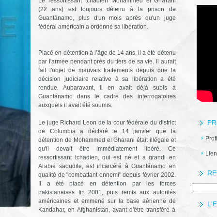
Le ressortissant tchadien Mohammed el Gharani
(22 ans) est toujours détenu à la prison de
Guantánamo, plus d'un mois après qu'un juge
fédéral américain a ordonné sa libération.
Placé en détention à l’âge de 14 ans, il a été détenu
par l'armée pendant près du tiers de sa vie. Il aurait
fait l'objet de mauvais traitements depuis que la
décision judiciaire relative à sa libération a été
rendue. Auparavant, il en avait déjà subis à
Guantánamo dans le cadre des interrogatoires
auxquels il avait été soumis.
PR
Le juge Richard Leon de la cour fédérale du district
de Columbia a déclaré le 14 janvier que la
Prof
détention de Mohammed el Gharani était illégale et
qu'il devait être immédiatement libéré. Ce
Lien
ressortissant tchadien, qui est né et a grandi en
Arabie saoudite, est incarcéré à Guantánamo en
RE
qualité de "combattant ennemi" depuis février 2002.
Il a été placé en détention par les forces
pakistanaises fin 2001, puis remis aux autorités
américaines et emmené sur la base aérienne de
L'
Kandahar, en Afghanistan, avant d'être transféré à