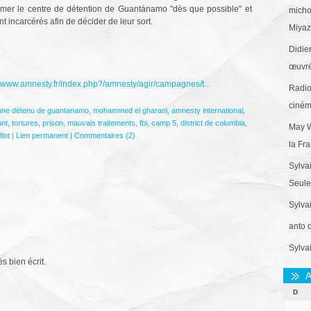
mer le centre de détention de Guantánamo "dès que possible" et
micho
t incarcérés afin de décider de leur sort.
Miyaza
Didie
œuvré
//www.amnesty.fr/index.php?/amnesty/agir/campagnes/t...
Radio
ciném
eune détenu de guantanamo
,
mohammed el gharani
,
amnesty international
,
ant
,
tortures
,
prison
,
mauvais traitements
,
fbi
,
camp 5
,
district de columbia
,
May W
iot
|
Lien permanent
|
Commentaires (2)
la Fr
Sylva
Seule 
Sylva
anto 
Sylva
ès bien écrit.
A
D