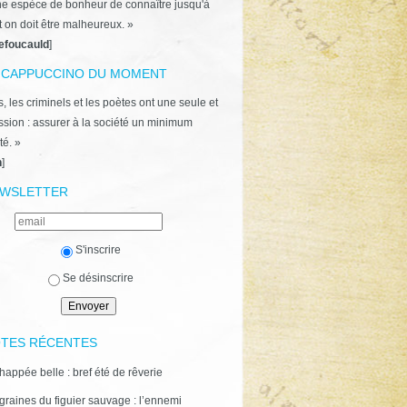
ne espèce de bonheur de connaître jusqu'à
t on doit être malheureux. »
efoucauld
]
 CAPPUCCINO DU MOMENT
, les criminels et les poètes ont une seule et
ion : assurer à la société un minimum
té. »
n
]
WSLETTER
S'inscrire
Se désinscrire
TES RÉCENTES
happée belle : bref été de rêverie
graines du figuier sauvage : l’ennemi