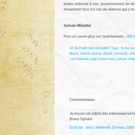
textes ordonne à son gouvernement de fer
d'examiner tous les cas de détenus qui y son
Sylvain Métafiot
Pour en savoir plus sur Guantanamo :
http:
20:36 Publié dans
Actualité
| Tags :
le plus j
liberté
,
barack obama
,
dignité
,
humanité
,
enf
cour fédérale
,
juge richard leon
,
sylvain métaf
Commentaires
Je trouve cet article très intéressant et tr
Bravo Sylvain
Écrit par : leila | vendredi, 20 mars 2009