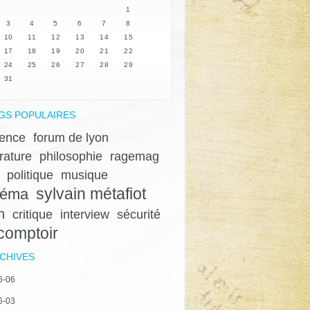
1
3
4
5
6
7
8
10
11
12
13
14
15
17
18
19
20
21
22
24
25
26
27
28
29
31
GS POPULAIRES
lence
forum de lyon
érature
philosophie
ragemag
politique
musique
sylvain métafiot
néma
n
critique
interview
sécurité
 comptoir
CHIVES
6-06
6-03