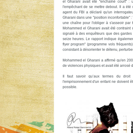
el Gharani avait été "enchaîné court" : 
l'empêchant de se mettre debout. Il a été
agent du FBI a déclaré qu'un interrogat
Gharani dans une "position inconfortable" :
une chaîne pour l'obliger à s'asseoir par 
Mohammed el Gharani avait été contraint d
signalé à des enquêteurs que des gardes m
seize heures. Le rapport indique également 
flyer program" (programme vols fréquents)
consistant à désorienter le détenu, perturbe
Mohammed el Gharani a affirmé qu'en 2003, pe
de violences physiques et avait été arrosé d
Il faut savoir qu’aux termes du droit 
l'emprisonnement d'un enfant ne doivent êtr
possible.