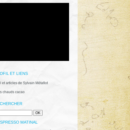
OFIL ET LIENS
il et articles de Sylvain Métafiot
s chauds cacao
CHERCHER
ESPRESSO MATINAL