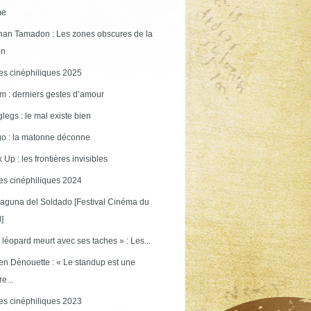
me
an Tamadon : Les zones obscures de la
on
s cinéphiliques 2025
m : derniers gestes d’amour
legs : le mal existe bien
o : la matonne déconne
 Up : les frontières invisibles
s cinéphiliques 2024
aguna del Soldado [Festival Cinéma du
]
 léopard meurt avec ses taches » : Les...
en Dénouette : « Le standup est une
re...
s cinéphiliques 2023