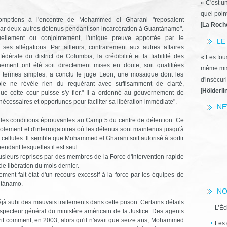
« C'est u
quel poin
mptions à l'encontre de Mohammed el Gharani "reposaient
[
La Roch
s par deux autres détenus pendant son incarcération à Guantánamo".
duellement ou conjointement, l'unique preuve apportée par le
LE
es allégations. Par ailleurs, contrairement aux autres affaires
dérale du district de Columbia, la crédibilité et la fiabilité des
« Les fous
ement ont été soit directement mises en doute, soit qualifiées
même miss
En termes simples, a conclu le juge Leon, une mosaïque dont les
d'insécuri
le ne révèle rien du requérant avec suffisamment de clarté,
[
Hölderli
que cette cour puisse s'y fier." Il a ordonné au gouvernement de
écessaires et opportunes pour faciliter sa libération immédiate".
NE
es conditions éprouvantes au Camp 5 du centre de détention. Ce
solement et d'interrogatoires où les détenus sont maintenus jusqu'à
s cellules. Il semble que Mohammed el Gharani soit autorisé à sortir
endant lesquelles il est seul.
sieurs reprises par des membres de la Force d'intervention rapide
 libération du mois dernier.
rement fait état d'un recours excessif à la force par les équipes de
antánamo.
NO
 subi des mauvais traitements dans cette prison. Certains détails
L’Éc
nspecteur général du ministère américain de la Justice. Des agents
rit comment, en 2003, alors qu'il n'avait que seize ans, Mohammed
Les 