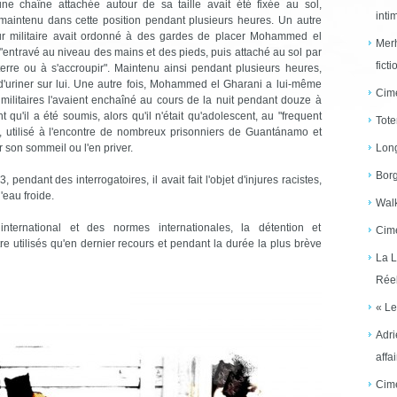
une chaîne attachée autour de sa taille avait été fixée au sol,
inti
 maintenu dans cette position pendant plusieurs heures. Un autre
eur militaire avait ordonné à des gardes de placer Mohammed el
Merh
 "entravé au niveau des mains et des pieds, puis attaché au sol par
ficti
terre ou à s'accroupir". Maintenu ainsi pendant plusieurs heures,
'uriner sur lui. Une autre fois, Mohammed el Gharani a lui-même
Cime
ilitaires l'avaient enchaîné au cours de la nuit pendant douze à
qu'il a été soumis, alors qu'il n'était qu'adolescent, au "frequent
Tote
, utilisé à l'encontre de nombreux prisonniers de Guantánamo et
r son sommeil ou l'en priver.
Long
Borg
ndant des interrogatoires, il avait fait l'objet d'injures racistes,
'eau froide.
Walk
international et des normes internationales, la détention et
Cime
e utilisés qu'en dernier recours et pendant la durée la plus brève
La L
Réel
« Le
Adri
affai
Cime