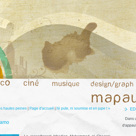
s hautes peines
|
Page d'accueil
|
Ni pute, ni soumise et en jupe ! »
ED
Dans u
namo
d'appauv