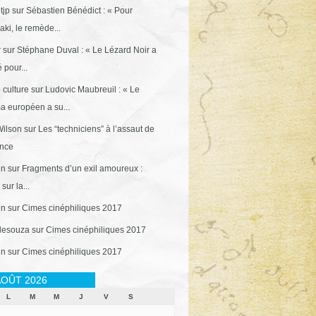
tjp
sur
Sébastien Bénédict : « Pour
ki, le remède...
r
sur
Stéphane Duval : « Le Lézard Noir a
 pour...
 culture
sur
Ludovic Maubreuil : « Le
a européen a su...
ilson
sur
Les “techniciens” à l’assaut de
ance
in
sur
Fragments d’un exil amoureux :
sur la...
in
sur
Cimes cinéphiliques 2017
desouza
sur
Cimes cinéphiliques 2017
in
sur
Cimes cinéphiliques 2017
OÛT 2026
L
M
M
J
V
S