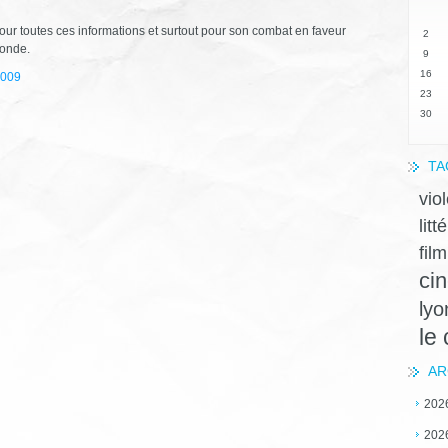
r pour toutes ces informations et surtout pour son combat en faveur
2
monde.
9
16
2009
23
30
TA
vio
litt
film
ci
lyo
le
AR
202
202