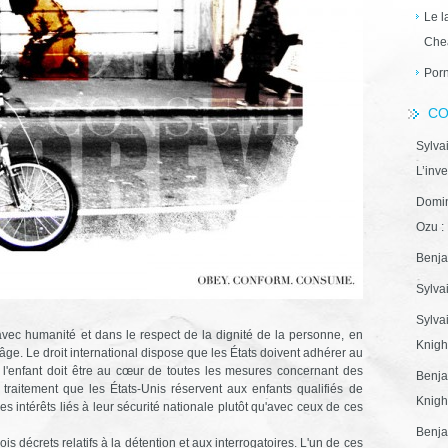
Le l
Che
Porn
CO
Sylva
L’inve
Domin
Ozu : 
Benja
Sylva
Sylva
té avec humanité et dans le respect de la dignité de la personne, en
Knight
ge. Le droit international dispose que les États doivent adhérer au
de l'enfant doit être au cœur de toutes les mesures concernant des
Benja
e traitement que les États-Unis réservent aux enfants qualifiés de
Knight
s intérêts liés à leur sécurité nationale plutôt qu'avec ceux de ces
Benja
is décrets relatifs à la détention et aux interrogatoires. L'un de ces