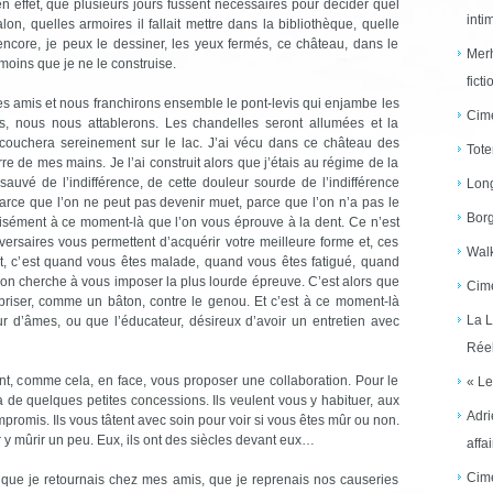
, en effet, que plusieurs jours fussent nécessaires pour décider quel
inti
lon, quelles armoires il fallait mettre dans la bibliothèque, quelle
encore, je peux le dessiner, les yeux fermés, ce château, dans le
Merh
 moins que je ne le construise.
ficti
s amis et nous franchirons ensemble le pont-levis qui enjambe les
Cime
s, nous nous attablerons. Les chandelles seront allumées et la
e couchera sereinement sur le lac. J’ai vécu dans ce château des
Tote
rre de mes mains. Je l’ai construit alors que j’étais au régime de la
 sauvé de l’indifférence, de cette douleur sourde de l’indifférence
Long
. Parce que l’on ne peut pas devenir muet, parce que l’on n’a pas le
Borg
récisément à ce moment-là que l’on vous éprouve à la dent. Ce n’est
ersaires vous permettent d’acquérir votre meilleure forme et, ces
Walk
ait, c’est quand vous êtes malade, quand vous êtes fatigué, quand
l’on cherche à vous imposer la plus lourde épreuve. C’est alors que
Cime
 briser, comme un bâton, contre le genou. Et c’est à ce moment-là
La L
r d’âmes, ou que l’éducateur, désireux d’avoir un entretien avec
Réel
comme cela, en face, vous proposer une collaboration. Pour le
« Le
ira de quelques petites concessions. Ils veulent vous y habituer, aux
Adri
ompromis. Ils vous tâtent avec soin pour voir si vous êtes mûr ou non.
 y mûrir un peu. Eux, ils ont des siècles devant eux…
affai
Cime
 je retournais chez mes amis, que je reprenais nos causeries