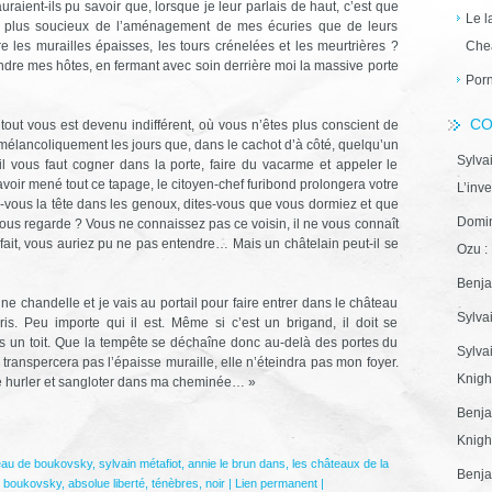
raient-ils pu savoir que, lorsque je leur parlais de haut, c’est que
Le l
, plus soucieux de l’aménagement de mes écuries que de leurs
e les murailles épaisses, les tours crénelées et les meurtrières ?
Che
joindre mes hôtes, en fermant avec soin derrière moi la massive porte
Porn
CO
ous est devenu indifférent, où vous n’êtes plus conscient de
 mélancoliquement les jours que, dans le cachot d’à côté, quelqu’un
Sylva
 il vous faut cogner dans la porte, faire du vacarme et appeler le
 avoir mené tout ce tapage, le citoyen-chef furibond prolongera votre
L’inve
-vous la tête dans les genoux, dites-vous que vous dormiez et que
Domin
ous regarde ? Vous ne connaissez pas ce voisin, il ne vous connaît
fait, vous auriez pu ne pas entendre… Mais un châtelain peut-il se
Ozu : 
Benja
andelle et je vais au portail pour faire entrer dans le château
Sylva
is. Peu importe qui il est. Même si c’est un brigand, il doit se
ous un toit. Que la tempête se déchaîne donc au-delà des portes du
Sylva
e transpercera pas l’épaisse muraille, elle n’éteindra pas mon foyer.
Knight
ue hurler et sangloter dans ma cheminée… »
Benja
Knight
eau de boukovsky
,
sylvain métafiot
,
annie le brun dans
,
les châteaux de la
Benja
r boukovsky
,
absolue liberté
,
ténèbres
,
noir
|
Lien permanent
|