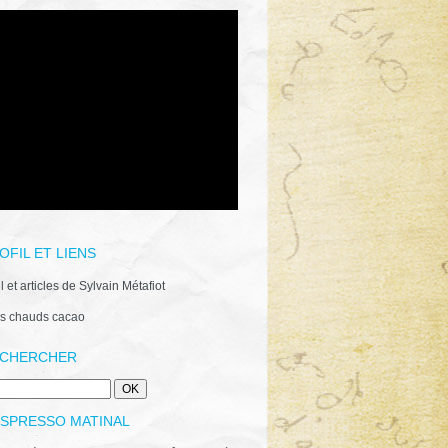
OFIL ET LIENS
il et articles de Sylvain Métafiot
s chauds cacao
CHERCHER
ESPRESSO MATINAL