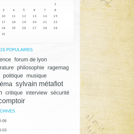
1
3
4
5
6
7
8
10
11
12
13
14
15
17
18
19
20
21
22
24
25
26
27
28
29
31
GS POPULAIRES
lence
forum de lyon
érature
philosophie
ragemag
politique
musique
sylvain métafiot
néma
n
critique
interview
sécurité
 comptoir
CHIVES
6-06
6-03