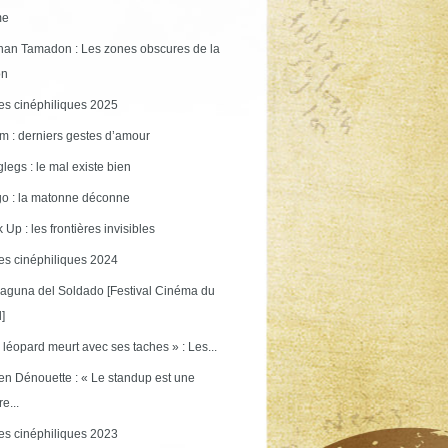
me
an Tamadon : Les zones obscures de la
on
s cinéphiliques 2025
m : derniers gestes d’amour
legs : le mal existe bien
o : la matonne déconne
 Up : les frontières invisibles
s cinéphiliques 2024
aguna del Soldado [Festival Cinéma du
]
 léopard meurt avec ses taches » : Les...
en Dénouette : « Le standup est une
re...
s cinéphiliques 2023