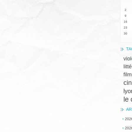
2
9
16
23
30
TA
vio
litt
film
ci
lyo
le
AR
202
202