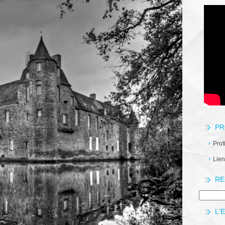
PR
Prof
Lien
RE
L'