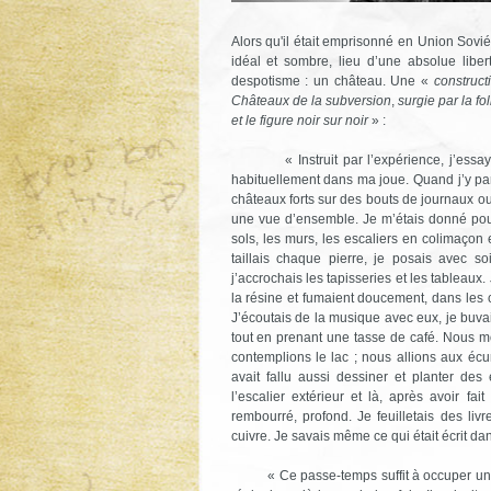
Alors qu'il était emprisonné en Union Sovié
idéal et sombre, lieu d’une absolue liber
despotisme : un château. Une «
construct
Châteaux de la subversion
,
surgie par la f
et le figure noir sur noir
» :
« Instruit par l’expérience, j’essayai
habituellement dans ma joue. Quand j’y pa
châteaux forts sur des bouts de journaux o
une vue d’ensemble. Je m’étais donné pour t
sols, les murs, les escaliers en colimaçon 
taillais chaque pierre, je posais avec so
j’accrochais les tapisseries et les tableaux.
la résine et fumaient doucement, dans les c
J’écoutais de la musique avec eux, je buva
tout en prenant une tasse de café. Nous mon
contemplions le lac ; nous allions aux écu
avait fallu aussi dessiner et planter de
l’escalier extérieur et là, après avoir fa
rembourré, profond. Je feuilletais des liv
cuivre. Je savais même ce qui était écrit dan
« Ce passe-temps suffit à occuper un de 