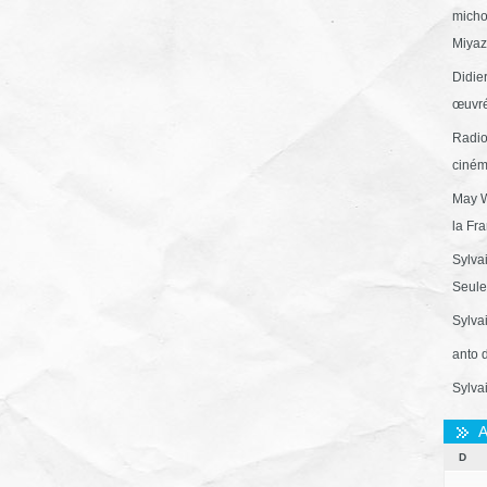
micho
Miyaza
Didie
œuvré
Radio
ciném
May W
la Fr
Sylva
Seule 
Sylva
anto 
Sylva
A
D