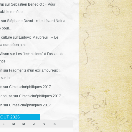
tjp
sur
Sébastien Bénédict : « Pour
ki, le remède...
r
sur
Stéphane Duval : « Le Lézard Noir a
 pour...
 culture
sur
Ludovic Maubreuil : « Le
a européen a su...
ilson
sur
Les “techniciens” à l’assaut de
ance
in
sur
Fragments d’un exil amoureux :
sur la...
in
sur
Cimes cinéphiliques 2017
desouza
sur
Cimes cinéphiliques 2017
in
sur
Cimes cinéphiliques 2017
OÛT 2026
L
M
M
J
V
S