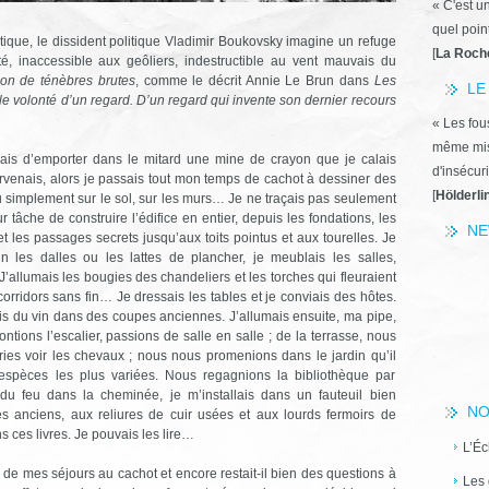
« C'est u
quel poin
tique, le dissident politique Vladimir Boukovsky imagine un refuge
[
La Roch
té, inaccessible aux geôliers, indestructible au vent mauvais du
ion de ténèbres brutes
, comme le décrit Annie Le Brun dans
Les
LE
olle volonté d’un regard. D’un regard qui invente son dernier recours
« Les fous
même miss
s d’emporter dans le mitard une mine de crayon que je calais
d'insécuri
rvenais, alors je passais tout mon temps de cachot à dessiner des
[
Hölderli
u simplement sur le sol, sur les murs… Je ne traçais pas seulement
âche de construire l’édifice en entier, depuis les fondations, les
NE
et les passages secrets jusqu’aux toits pointus et aux tourelles. Je
in les dalles ou les lattes de plancher, je meublais les salles,
 J’allumais les bougies des chandeliers et les torches qui fleuraient
orridors sans fin… Je dressais les tables et je conviais des hôtes.
is du vin dans des coupes anciennes. J’allumais ensuite, ma pipe,
tions l’escalier, passions de salle en salle ; de la terrasse, nous
ries voir les chevaux ; nous nous promenions dans le jardin qu’il
s espèces les plus variées. Nous regagnions la bibliothèque par
it du feu dans la cheminée, je m’installais dans un fauteuil bien
NO
res anciens, aux reliures de cuir usées et aux lourds fermoirs de
s ces livres. Je pouvais les lire…
L’Éc
mes séjours au cachot et encore restait-il bien des questions à
Les 