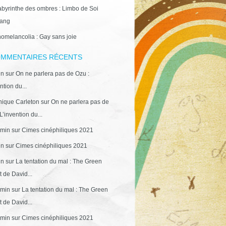
abyrinthe des ombres : Limbo de Soi
ang
omelancolia : Gay sans joie
MMENTAIRES RÉCENTS
in
sur
On ne parlera pas de Ozu :
ntion du...
ique Carleton
sur
On ne parlera pas de
L’invention du...
min
sur
Cimes cinéphiliques 2021
in
sur
Cimes cinéphiliques 2021
in
sur
La tentation du mal : The Green
 de David...
min
sur
La tentation du mal : The Green
 de David...
min
sur
Cimes cinéphiliques 2021