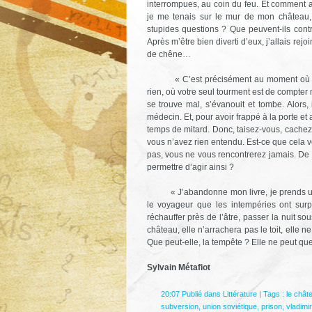
interrompues, au coin du feu. Et comment au
je me tenais sur le mur de mon château
stupides questions ? Que peuvent-ils contr
Après m’être bien diverti d’eux, j’allais re
de chêne…
« C’est précisément au moment où tout v
rien, où votre seul tourment est de compter
se trouve mal, s’évanouit et tombe. Alors,
médecin. Et, pour avoir frappé à la porte et
temps de mitard. Donc, taisez-vous, cachez
vous n’avez rien entendu. Est-ce que cela v
pas, vous ne vous rencontrerez jamais. De 
permettre d’agir ainsi ?
« J’abandonne mon livre, je prends une ch
le voyageur que les intempéries ont surpr
réchauffer près de l’âtre, passer la nuit s
château, elle n’arrachera pas le toit, elle n
Que peut-elle, la tempête ? Elle ne peut q
Sylvain Métafiot
20:07 Publié dans
Littérature
| Tags :
le chât
subversion
,
union soviétique
,
prison
,
vladimi