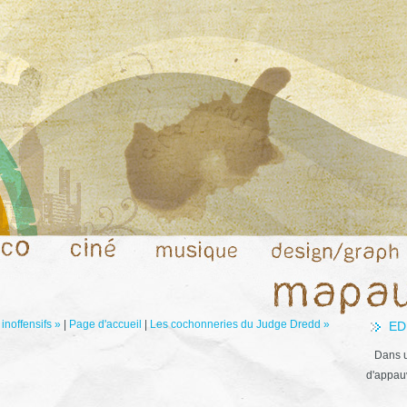
inoffensifs »
|
Page d'accueil
|
Les cochonneries du Judge Dredd »
ED
Dans u
d'appauv