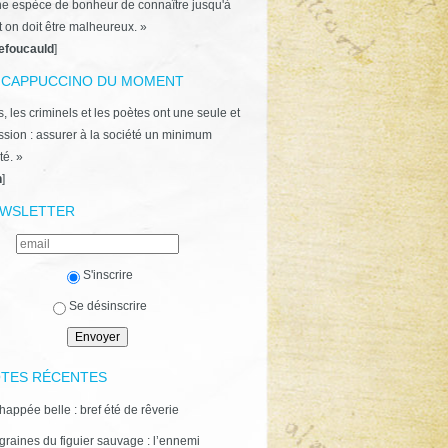
ne espèce de bonheur de connaître jusqu'à
t on doit être malheureux. »
efoucauld
]
 CAPPUCCINO DU MOMENT
, les criminels et les poètes ont une seule et
ion : assurer à la société un minimum
té. »
n
]
WSLETTER
S'inscrire
Se désinscrire
TES RÉCENTES
happée belle : bref été de rêverie
graines du figuier sauvage : l’ennemi