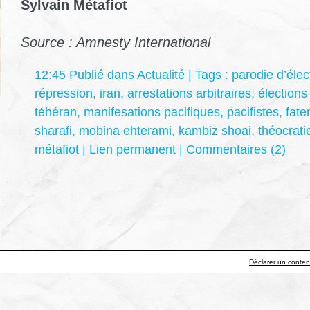
Sylvain Métafiot
Source : Amnesty International
12:45 Publié dans
Actualité
| Tags :
parodie d’élec
répression
,
iran
,
arrestations arbitraires
,
élections
téhéran
,
manifesations pacifiques
,
pacifistes
,
fate
sharafi
,
mobina ehterami
,
kambiz shoai
,
théocrati
métafiot
|
Lien permanent
|
Commentaires (2)
Déclarer un contenu 