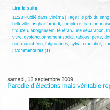
Lire la suite
11:28 Publié dans
Cinéma
| Tags :
le prix du sang
belleville
,
asghar farhadi
,
complexe
,
iran
,
pendais
firouzeh
,
abolghasem
,
téhéran
,
une séparation
,
tr
vivre
,
dysfonctionnement social
,
tabous
,
perte
,
deu
non-manichéen
,
fulgurances
,
sylvain métafiot
,
ci
|
Commentaires (1)
samedi, 12 septembre 2009
Parodie d’élections mais véritable r