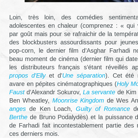
Loin, très loin, des comédies sentimenta
adolescentes en chaleur (comprenez : « qui
par goût mais pour se rafraichir de la tempéra
des blockbusters assourdissants pour jeun
pop-corn, le dernier film d’Asghar Farhadi n
beau moment de cinéma (dernier film qui date 
les distributeurs français s’étant réveillés 
propos d’Elly
et d’
Une séparation
). Cet été 
avare en pépites cinématographiques (
Holy Mo
Faust
d’Alexandr Sokurov,
La servante
de Kim 
Ben Wheatley,
Moonrise Kingdom
de Wes An
anges
de Ken Loach,
Guilty of Romance
de
Berthe
de Bruno Podalydès) et la puissance d
de Farhadi fait incontestablement partie des m
ces derniers mois.