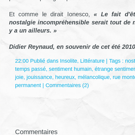
Et comme le dirait Ionesco,
« Le fait d'ê
nostalgie incompréhensible serait tout de 
y a un ailleurs. »
Didier Reynaud, en souvenir de cet été 201
22:00 Publié dans
Insolite
,
Littérature
| Tags :
nost
temps passé
,
sentiment humain
,
étrange sentime
joie
,
jouissance
,
heureux
,
mélancolique
,
rue mont
permanent
|
Commentaires (2)
Commentaires