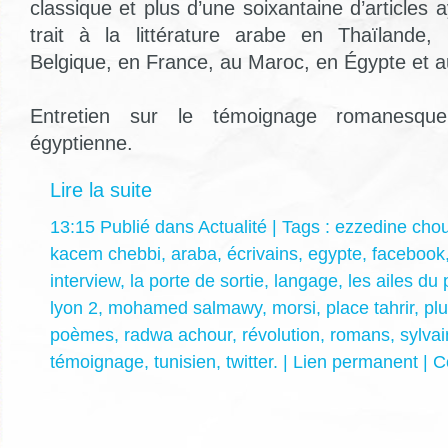
classique et plus d’une soixantaine d’articles 
trait à la littérature arabe en Thaïlande,
Belgique, en France, au Maroc, en Égypte et a
Entretien sur le témoignage romanesque
égyptienne.
Lire la suite
13:15 Publié dans
Actualité
| Tags :
ezzedine chou
kacem chebbi
,
araba
,
écrivains
,
egypte
,
facebook
interview
,
la porte de sortie
,
langage
,
les ailes du 
lyon 2
,
mohamed salmawy
,
morsi
,
place tahrir
,
pl
poèmes
,
radwa achour
,
révolution
,
romans
,
sylvai
témoignage
,
tunisien
,
twitter.
|
Lien permanent
|
C