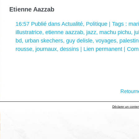
Etienne Aazzab
16:57 Publié dans
Actualité
,
Politique
| Tags :
mari
illustratrice
,
etienne aazzab
,
jazz
,
machu pichu
,
ju
bd
,
urban skechers
,
guy delisle
,
voyages
,
palesti
rousse
,
journaux
,
dessins
|
Lien permanent
|
Comm
Retourne
Déclarer un contenu 