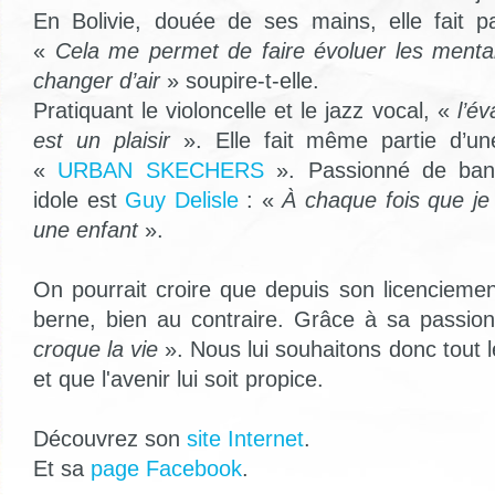
En Bolivie, douée de ses mains, elle fait p
«
Cela me permet de faire évoluer les menta
changer d’air
» soupire-t-elle.
Pratiquant le violoncelle et le jazz vocal, «
l’é
est un plaisir
». Elle fait même partie d’
«
URBAN SKECHERS
». Passionné de ban
idole est
Guy Delisle
: «
À chaque fois que je 
une enfant
».
On pourrait croire que depuis son licenciemen
berne, bien au contraire. Grâce à sa passio
croque la vie
». Nous lui souhaitons donc tout
et que l'avenir lui soit propice.
Découvrez son
site Internet
.
Et sa
page Facebook
.