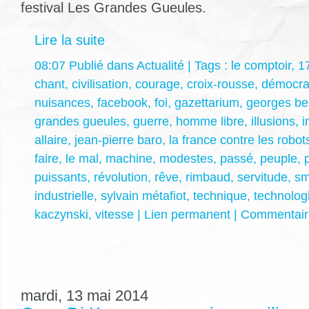
festival Les Grandes Gueules.
Lire la suite
08:07 Publié dans
Actualité
| Tags :
le comptoir
,
1
chant
,
civilisation
,
courage
,
croix-rousse
,
démocra
nuisances
,
facebook
,
foi
,
gazettarium
,
georges be
grandes gueules
,
guerre
,
homme libre
,
illusions
,
i
allaire
,
jean-pierre baro
,
la france contre les robot
faire
,
le mal
,
machine
,
modestes
,
passé
,
peuple
,
puissants
,
révolution
,
rêve
,
rimbaud
,
servitude
,
sm
industrielle
,
sylvain métafiot
,
technique
,
technolog
kaczynski
,
vitesse
|
Lien permanent
|
Commentaire
mardi, 13 mai 2014