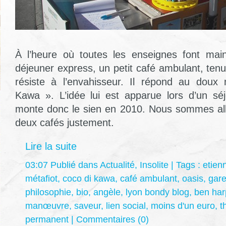
À l’heure où toutes les enseignes font main
déjeuner express, un petit café ambulant, ten
résiste à l’envahisseur. Il répond au dou
Kawa ». L’idée lui est apparue lors d’un séj
monte donc le sien en 2010. Nous sommes allés
deux cafés justement.
Lire la suite
03:07 Publié dans
Actualité
,
Insolite
| Tags :
etien
métafiot
,
coco di kawa
,
café ambulant
,
oasis
,
gar
philosophie
,
bio
,
angèle
,
lyon bondy blog
,
ben har
manœuvre
,
saveur
,
lien social
,
moins d'un euro
,
t
permanent
|
Commentaires (0)