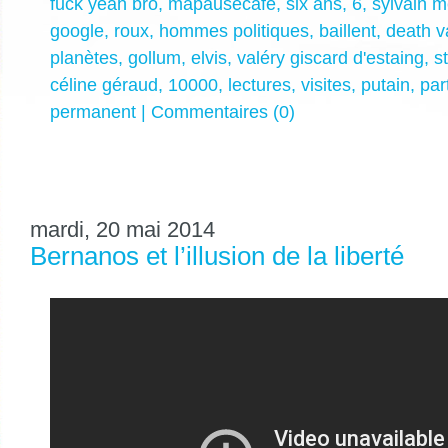
fuck yeah bro
,
mapausecafé
,
six ans
,
6
,
sylvain m
google
,
roux
,
hommes politiques
,
baillent
,
death v
planètes
,
gollum
,
elvis
,
valéry giscard d'estaing
,
s
céline géraud
,
10000
,
lectures
,
visites
,
putain
,
par
permanent
|
Commentaires (0)
mardi, 20 mai 2014
Bernanos et l’illusion de la liberté