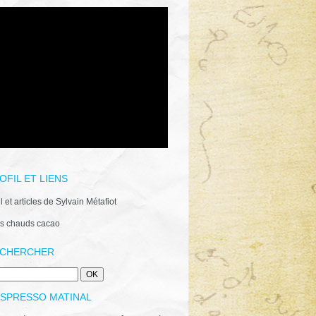
OFIL ET LIENS
il et articles de Sylvain Métafiot
s chauds cacao
CHERCHER
ESPRESSO MATINAL