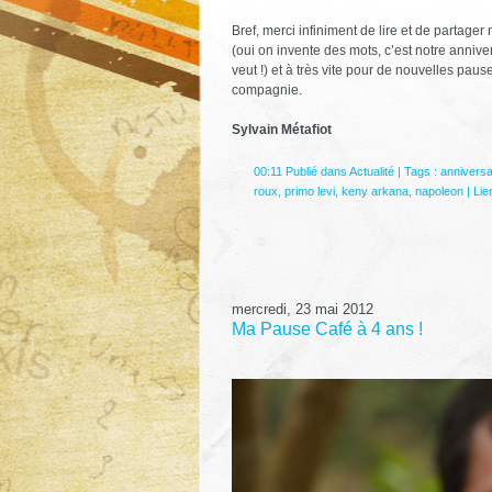
Bref, merci infiniment de lire et de partager 
(oui on invente des mots, c’est notre anniver
veut !) et à très vite pour de nouvelles paus
compagnie.
Sylvain Métafiot
00:11 Publié dans
Actualité
| Tags :
anniversa
roux
,
primo levi
,
keny arkana
,
napoleon
|
Lie
mercredi, 23 mai 2012
Ma Pause Café à 4 ans !