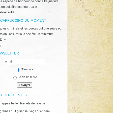
ne espèce de bonheur de connaître jusqu'à
t on doit être malheureux. »
efoucauld
]
 CAPPUCCINO DU MOMENT
, les criminels et les poètes ont une seule et
ion : assurer à la société un minimum
té. »
n
]
WSLETTER
S'inscrire
Se désinscrire
TES RÉCENTES
happée belle : bref été de rêverie
graines du figuier sauvage : l’ennemi