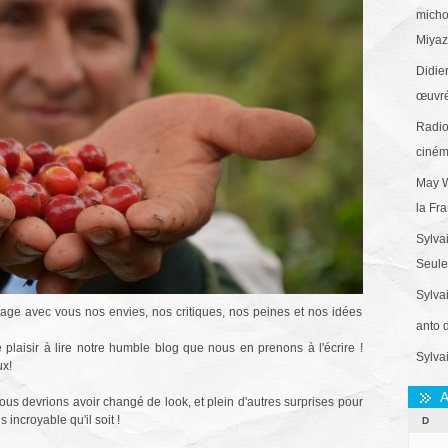
micho
Miyaza
Didie
œuvré
Radio
ciném
May W
la Fr
Sylva
Seule 
Sylva
rtage avec vous nos envies, nos critiques, nos peines et nos idées
anto 
laisir à lire notre humble blog que nous en prenons à l'écrire !
Sylva
ux!
A
us devrions avoir changé de look, et plein d'autres surprises pour
 incroyable qu'il soit !
D