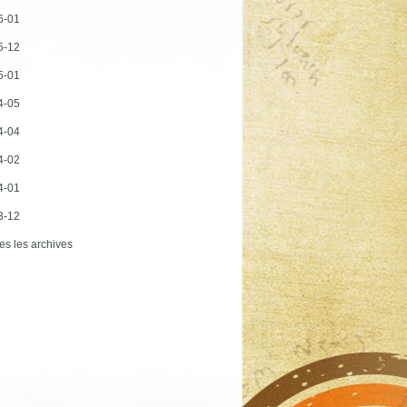
6-01
5-12
5-01
4-05
4-04
4-02
4-01
3-12
es les archives