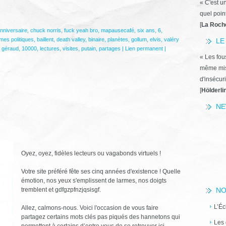
« C'est u
quel poin
[
La Roch
nniversaire
,
chuck norris
,
fuck yeah bro
,
mapausecafé
,
six ans
,
6
,
es politiques
,
baillent
,
death valley
,
binaire
,
planètes
,
gollum
,
elvis
,
valéry
LE
e géraud
,
10000
,
lectures
,
visites
,
putain
,
partages
|
Lien permanent
|
« Les fous
même miss
d'insécuri
[
Hölderli
NE
Oyez, oyez, fidèles lecteurs ou vagabonds virtuels !
Votre site préféré fête ses cinq années d'existence ! Quelle
émotion, nos yeux s'emplissent de larmes, nos doigts
tremblent et gdfgzpfnzjqsisgf.
NO
L’Éc
Allez, calmons-nous. Voici l'occasion de vous faire
partagez certains mots clés pas piqués des hannetons qui
Les 
permettent à certains d’entre vous de se retrouver ici