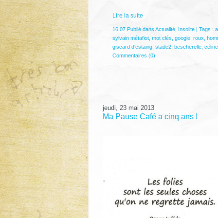
Lire la suite
16:07 Publié dans
Actualité
,
Insolite
| Tags :
a
sylvain métafiot
,
mot clés
,
google
,
roux
,
homm
giscard d'estaing
,
stade2
,
bescherelle
,
célin
Commentaires (0)
jeudi, 23 mai 2013
Ma Pause Café a cinq ans !