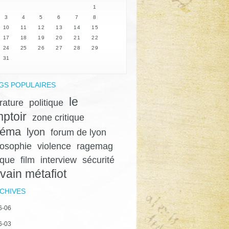
1
3
4
5
6
7
8
10
11
12
13
14
15
17
18
19
20
21
22
24
25
26
27
28
29
31
GS POPULAIRES
le
érature
politique
ptoir
zone critique
néma
lyon
forum de lyon
losophie
violence
ragemag
ique
film
interview
sécurité
lvain métafiot
CHIVES
6-06
6-03