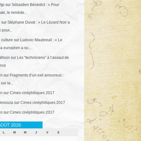
tjp
sur
Sébastien Bénédict : « Pour
ki, le remède...
r
sur
Stéphane Duval : « Le Lézard Noir a
 pour...
 culture
sur
Ludovic Maubreuil : « Le
a européen a su...
ilson
sur
Les “techniciens” à l’assaut de
ance
in
sur
Fragments d’un exil amoureux :
sur la...
in
sur
Cimes cinéphiliques 2017
desouza
sur
Cimes cinéphiliques 2017
in
sur
Cimes cinéphiliques 2017
OÛT 2026
L
M
M
J
V
S