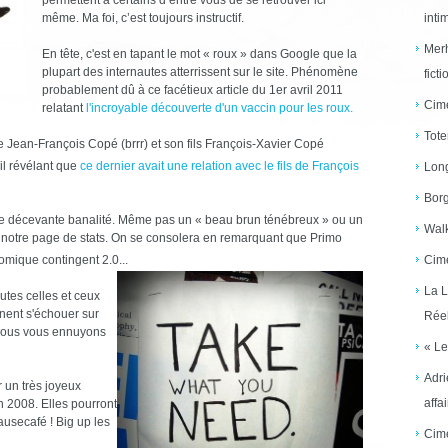
même. Ma foi, c’est toujours instructif.
inti
Merh
En tête, c'est en tapant le mot « roux » dans Google que la
plupart des internautes atterrissent sur le site. Phénomène
ficti
probablement dû à ce facétieux article du 1er avril 2011
Cime
relatant
l'incroyable découverte d'un vaccin pour les roux.
Tote
e Jean-François Copé (brrr) et son fils François-Xavier Copé
il révélant que
ce dernier avait une relation avec le fils de François
Long
Borg
ne décevante banalité. Même pas un « beau brun ténébreux » ou un
Walk
 notre page de stats. On se consolera en remarquant que Primo
mique contingent 2.0...
Cime
La L
utes celles et ceux
nent s'échouer sur
Réel
e nous vous ennuyons
« Le
Adri
 un très joyeux
affai
n 2008. Elles pourront
ausecafé ! Big up les
Cime