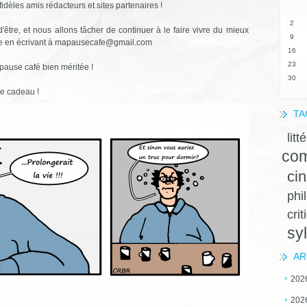
idèles amis rédacteurs et sites partenaires !
2
être, et nous allons tâcher de continuer à le faire vivre du mieux
9
ture en écrivant à mapausecafe@gmail.com
16
23
 pause café bien méritée !
30
e cadeau !
TA
litt
com
ci
phi
crit
sy
AR
202
202