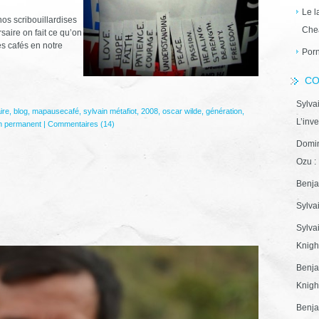
Le l
nos scribouillardises
Che
saire on fait ce qu’on
es cafés en notre
Porn
CO
Sylva
ire
,
blog
,
mapausecafé
,
sylvain métafiot
,
2008
,
oscar wilde
,
génération
,
L’inve
n permanent
|
Commentaires (14)
Domin
Ozu : 
Benja
Sylva
Sylva
Knight
Benja
Knight
Benja