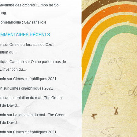
abyrinthe des ombres : Limbo de Soi
ang
omelancolia : Gay sans joie
MMENTAIRES RÉCENTS
in
sur
On ne parlera pas de Ozu :
ntion du...
ique Carleton
sur
On ne parlera pas de
L’invention du...
min
sur
Cimes cinéphiliques 2021
in
sur
Cimes cinéphiliques 2021
in
sur
La tentation du mal : The Green
 de David...
min
sur
La tentation du mal : The Green
 de David...
min
sur
Cimes cinéphiliques 2021