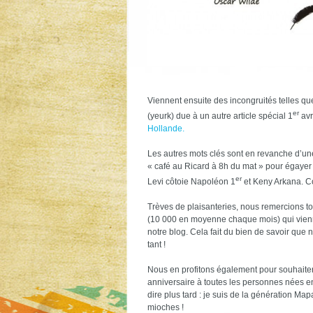
Viennent ensuite des incongruités telles qu
er
(yeurk) due à un autre article spécial 1
avr
Hollande.
Les autres mots clés sont en revanche d’u
« café au Ricard à 8h du mat » pour égayer
er
Levi côtoie Napoléon 1
et Keny Arkana. Co
Trèves de plaisanteries, nous remercions to
(10 000 en moyenne chaque mois) qui vien
notre blog. Cela fait du bien de savoir qu
tant !
Nous en profitons également pour souhaiter
anniversaire à toutes les personnes nées e
dire plus tard : je suis de la génération Map
mioches !