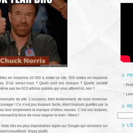
PR
s êtes en moyenne 10 000 à visiter ce site. 503 visites en moyenne
as. D’où venez-vous ? Quels sont vos réseaux ? Quelle société
Prof
me pas les 613 articles publiés qui vous attirent ici, non ?
Lien
nniversaire du site. L’occasion, bien évidemment, de vous remercier.
ourager ! Ce n’est pas toujours facile, étant toujours guettés par la
RE
é ou tout simplement le manque d’idées neuves. C’est vos lectures,
onnent la force de nous magner le train ! Merci !
L'
 mots clés les plus improbables tapés sur Google qui renvoient sur
ent croustillant. Voyez plutôt.