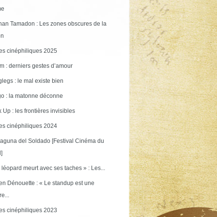
me
an Tamadon : Les zones obscures de la
on
s cinéphiliques 2025
m : derniers gestes d’amour
legs : le mal existe bien
o : la matonne déconne
 Up : les frontières invisibles
s cinéphiliques 2024
aguna del Soldado [Festival Cinéma du
]
 léopard meurt avec ses taches » : Les...
en Dénouette : « Le standup est une
re...
s cinéphiliques 2023