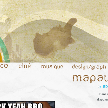
ED
Dans u
d'appauv