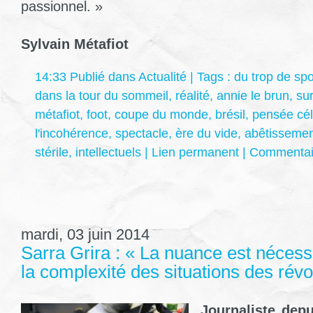
passionnel. »
Sylvain Métafiot
14:33 Publié dans
Actualité
| Tags :
du trop de spo
dans la tour du sommeil
,
réalité
,
annie le brun
,
su
métafiot
,
foot
,
coupe du monde
,
brésil
,
pensée cél
l'incohérence
,
spectacle
,
ère du vide
,
abêtisseme
stérile
,
intellectuels
|
Lien permanent
|
Commentair
mardi, 03 juin 2014
Sarra Grira : « La nuance est nécessa
la complexité des situations des révo
Journaliste depu