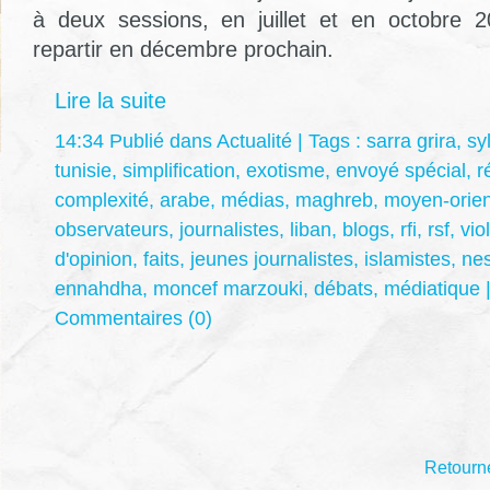
à deux sessions, en juillet et en octobre 2
repartir en décembre prochain.
Lire la suite
14:34 Publié dans
Actualité
| Tags :
sarra grira
,
sy
tunisie
,
simplification
,
exotisme
,
envoyé spécial
,
r
complexité
,
arabe
,
médias
,
maghreb
,
moyen-orien
observateurs
,
journalistes
,
liban
,
blogs
,
rfi
,
rsf
,
vio
d'opinion
,
faits
,
jeunes journalistes
,
islamistes
,
ne
ennahdha
,
moncef marzouki
,
débats
,
médiatique
Commentaires (0)
Retourne