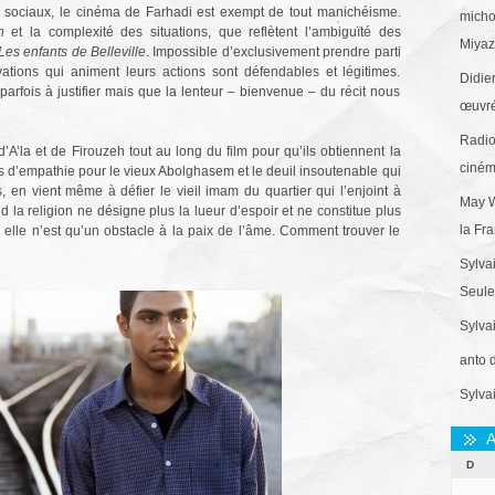
e sociaux, le cinéma de Farhadi est exempt de tout manichéisme.
micho
n
et la complexité des situations, que reflètent l’ambiguïté des
Miyaza
Les enfants de Belleville
. Impossible d’exclusivement prendre parti
ivations qui animent leurs actions sont défendables et légitimes.
Didie
arfois à justifier mais que la lenteur – bienvenue – du récit nous
œuvré
Radio
A’la et de Firouzeh tout au long du film pour qu’ils obtiennent la
ciném
 d’empathie pour le vieux Abolghasem et le deuil insoutenable qui
les, en vient même à défier le vieil imam du quartier qui l’enjoint à
May W
la religion ne désigne plus la lueur d’espoir et ne constitue plus
la Fr
e elle n’est qu’un obstacle à la paix de l’âme. Comment trouver le
Sylva
Seule 
Sylva
anto 
Sylva
A
D