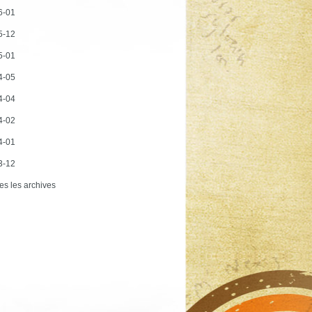
6-01
5-12
5-01
4-05
4-04
4-02
4-01
3-12
es les archives