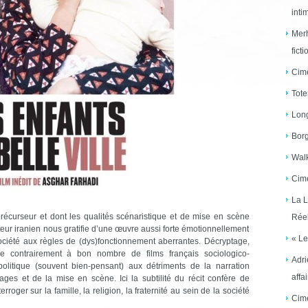
inti
Merh
ficti
Cime
Tote
Long
Borg
Walk
Cime
La L
 précurseur et dont les qualités scénaristique et de mise en scène
Réel
sateur iranien nous gratifie d’une œuvre aussi forte émotionnellement
« Le
société aux règles de (dys)fonctionnement aberrantes. Décryptage,
 contrairement à bon nombre de films français sociologico-
Adri
politique (souvent bien-pensant) aux détriments de la narration
affai
ges et de la mise en scène. Ici la subtilité du récit confère de
rroger sur la famille, la religion, la fraternité au sein de la société
Cime