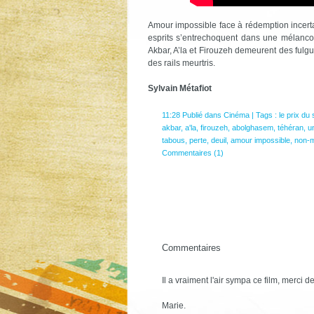
Amour impossible face à rédemption incertai
esprits s’entrechoquent dans une mélancol
Akbar, A’la et Firouzeh demeurent des fulg
des rails meurtris.
Sylvain Métafiot
11:28 Publié dans
Cinéma
| Tags :
le prix du
akbar
,
a'la
,
firouzeh
,
abolghasem
,
téhéran
,
u
tabous
,
perte
,
deuil
,
amour impossible
,
non-
Commentaires (1)
Commentaires
Il a vraiment l'air sympa ce film, merci de
Marie.