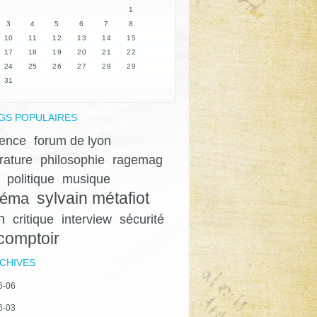
1
3
4
5
6
7
8
10
11
12
13
14
15
17
18
19
20
21
22
24
25
26
27
28
29
31
GS POPULAIRES
lence
forum de lyon
érature
philosophie
ragemag
politique
musique
sylvain métafiot
néma
n
critique
interview
sécurité
 comptoir
CHIVES
6-06
6-03