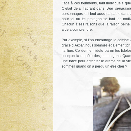
Face à ces tourments, tant individuels qu
C’était déjà flagrant dans
Une séparatio
personnages, est tout aussi palpable dans
pour tel ou tel protagoniste tant les mot
Chacun à ses raisons que la raison peine p
aide à comprendre.
Par exemple, si l’on encourage le combat d’
grâce d’Akbar, nous sommes également pris
l’afflige. Ce dernier, fidèle parmi les fidè
accepter la requête des jeunes gens. Quand 
une force pour affronter le drame de la vi
sommeil quand on a perdu un être cher ?