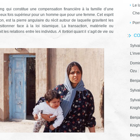
Le l
sang qui constitue une compensation financière à la famille d’une
Che
t deux fois supérieur pour un homme que pour une femme. Cet esprit
on, est la pierre angulaire du récit autour de laquelle gravitent les
Porn
tionner face à la loi islamique. La transaction, matérielle ou
 les relations entre les individus.
A fortiori
quant il s’agit de vie ou
CO
Sylva
L’inve
Domin
Ozu : 
Benja
Sylva
Sylva
Knight
Benja
Knight
Benja