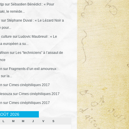
tjp
sur
Sébastien Bénédict : « Pour
ki, le remède...
r
sur
Stéphane Duval : « Le Lézard Noir a
 pour...
 culture
sur
Ludovic Maubreuil : « Le
a européen a su...
ilson
sur
Les “techniciens” à l’assaut de
ance
in
sur
Fragments d’un exil amoureux :
sur la...
in
sur
Cimes cinéphiliques 2017
desouza
sur
Cimes cinéphiliques 2017
in
sur
Cimes cinéphiliques 2017
OÛT 2026
L
M
M
J
V
S