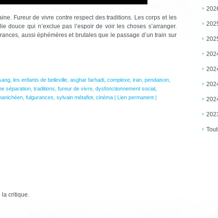
202
ne. Fureur de vivre contre respect des traditions. Les corps et les
202
ie douce qui n’exclue pas l’espoir de voir les choses s’arranger.
urances, aussi éphémères et brutales que le passage d’un train sur
202
202
202
 sang
,
les enfants de belleville
,
asghar farhadi
,
complexe
,
iran
,
pendaison
,
202
ne séparation
,
traditions
,
fureur de vivre
,
dysfonctionnement social
,
manichéen
,
fulgurances
,
sylvain métafiot
,
cinéma
|
Lien permanent
|
202
202
Tout
 la critique.