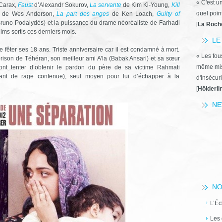
« C'est u
Carax,
Faust
d’Alexandr Sokurov,
La servante
de Kim Ki-Young,
Kill
quel poin
de Wes Anderson,
La part des anges
de Ken Loach,
Guilty of
runo Podalydès) et la puissance du drame néoréaliste de Farhadi
[
La Roch
ilms sortis ces derniers mois.
LE
e fêter ses 18 ans. Triste anniversaire car il est condamné à mort.
« Les fous
prison de Téhéran, son meilleur ami A’la (Babak Ansari) et sa sœur
même miss
vont tenter d’obtenir le pardon du père de sa victime Rahmati
ant de rage contenue), seul moyen pour lui d’échapper à la
d'insécuri
[
Hölderli
NE
NO
L’Éc
Les 