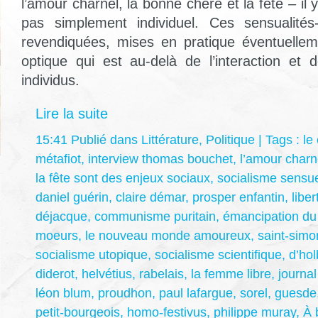
l’amour charnel, la bonne chère et la fête – il 
pas simplement individuel. Ces sensualités-
revendiquées, mises en pratique éventuelle
optique qui est au-delà de l’interaction et 
individus.
Lire la suite
15:41 Publié dans
Littérature
,
Politique
| Tags :
le
métafiot
,
interview thomas bouchet
,
l’amour charn
la fête sont des enjeux sociaux
,
socialisme sensu
daniel guérin
,
claire démar
,
prosper enfantin
,
liber
déjacque
,
communisme puritain
,
émancipation du
moeurs
,
le nouveau monde amoureux
,
saint-simo
socialisme utopique
,
socialisme scientifique
,
d’ho
diderot
,
helvétius
,
rabelais
,
la femme libre
,
journa
léon blum
,
proudhon
,
paul lafargue
,
sorel
,
guesde
petit-bourgeois
,
homo-festivus
,
philippe muray
,
À 