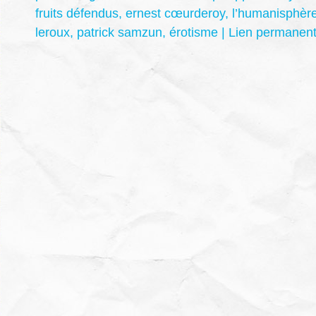
fruits défendus
,
ernest cœurderoy
,
l’humanisphèr
leroux
,
patrick samzun
,
érotisme
|
Lien permanen