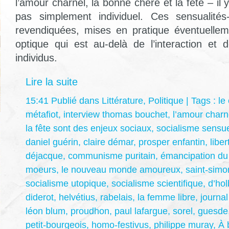
l’amour charnel, la bonne chère et la fête – il 
pas simplement individuel. Ces sensualités-
revendiquées, mises en pratique éventuelle
optique qui est au-delà de l’interaction et 
individus.
Lire la suite
15:41 Publié dans
Littérature
,
Politique
| Tags :
le
métafiot
,
interview thomas bouchet
,
l’amour charn
la fête sont des enjeux sociaux
,
socialisme sensu
daniel guérin
,
claire démar
,
prosper enfantin
,
liber
déjacque
,
communisme puritain
,
émancipation du
moeurs
,
le nouveau monde amoureux
,
saint-simo
socialisme utopique
,
socialisme scientifique
,
d’ho
diderot
,
helvétius
,
rabelais
,
la femme libre
,
journa
léon blum
,
proudhon
,
paul lafargue
,
sorel
,
guesde
petit-bourgeois
,
homo-festivus
,
philippe muray
,
À 