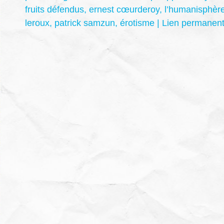
fruits défendus
,
ernest cœurderoy
,
l’humanisphèr
leroux
,
patrick samzun
,
érotisme
|
Lien permanen