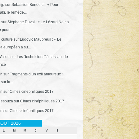
tjp
sur
Sébastien Bénédict : « Pour
ki, le remède...
r
sur
Stéphane Duval : « Le Lézard Noir a
 pour...
 culture
sur
Ludovic Maubreuil : « Le
a européen a su...
ilson
sur
Les “techniciens” à l’assaut de
ance
in
sur
Fragments d’un exil amoureux :
sur la...
in
sur
Cimes cinéphiliques 2017
desouza
sur
Cimes cinéphiliques 2017
in
sur
Cimes cinéphiliques 2017
OÛT 2026
L
M
M
J
V
S