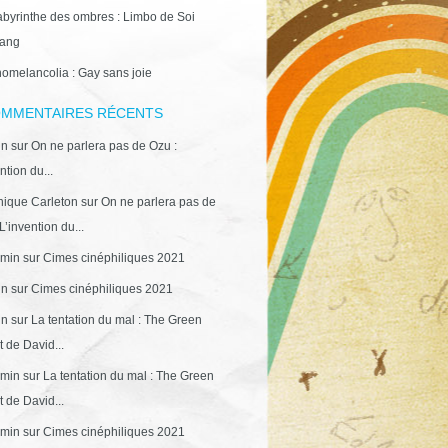
abyrinthe des ombres : Limbo de Soi
ang
omelancolia : Gay sans joie
MMENTAIRES RÉCENTS
in
sur
On ne parlera pas de Ozu :
ntion du...
ique Carleton
sur
On ne parlera pas de
L’invention du...
min
sur
Cimes cinéphiliques 2021
in
sur
Cimes cinéphiliques 2021
in
sur
La tentation du mal : The Green
 de David...
min
sur
La tentation du mal : The Green
 de David...
min
sur
Cimes cinéphiliques 2021