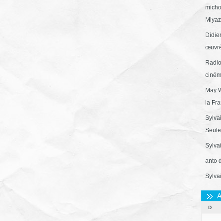
micho
Miyaza
Didie
œuvré
Radio
ciném
May W
la Fr
Sylva
Seule 
Sylva
anto 
Sylva
A
D