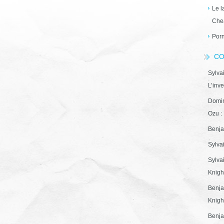
Le l
Che
Porn
CO
Sylva
L’inve
Domin
Ozu : 
Benja
Sylva
Sylva
Knight
Benja
Knight
Benja