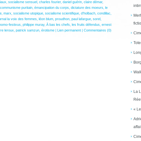
ciaux
,
socialisme sensuel
,
charles fourier
,
daniel guérin
,
claire démar
,
inti
communisme puritain
,
émancipation du corps
,
dictature des moeurs
,
le
e
,
marx
,
socialisme utopique
,
socialisme scientifique
,
d’holbach
,
condillac
,
Merh
urnal la voix des femmes
,
léon blum
,
proudhon
,
paul lafargue
,
sorel
,
ficti
homo-festivus
,
philippe muray
,
À bas les chefs
,
les fruits défendus
,
ernest
rre leroux
,
patrick samzun
,
érotisme
|
Lien permanent
|
Commentaires (0)
Cime
Tote
Long
Borg
Walk
Cime
La L
Réel
« Le
Adri
affai
Cime