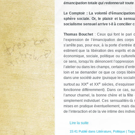
émancipation totale qui redonnerait toute
Le Comptoir : La volonté d’émancipation
sphère sociale. Or, le plaisir et la sens
socialisme sensuel arrive t-il à concilie
Thomas Bouchet
: Ceux qui font le pari 
l’expression de l’émancipation des corps
s’arrête pas, pour eux, à la porte d’entrée 
estiment que la libération des esprits et 
économique, sociale, politique ou culturelle
ce sens, lorsqu’ils dénoncent l’oppression 
l’atelier ou dans les champs, certains d’entre
loin et se demander ce que ce corps libér
dans une société
autre
(puisque les sociali
e
e
surtout au XIX
et XX
siècles, d’esquisser
fonctionne différemment). Dans ce cas, sur
l’amour charnel, la bonne chère et la fête 
simplement individuel. Ces sensualités-là 
mises en pratique éventuellement, mais da
de l’interaction et de la vie intime des indivi
Lire la suite
15:41 Publié dans
Littérature
,
Politique
| Tags