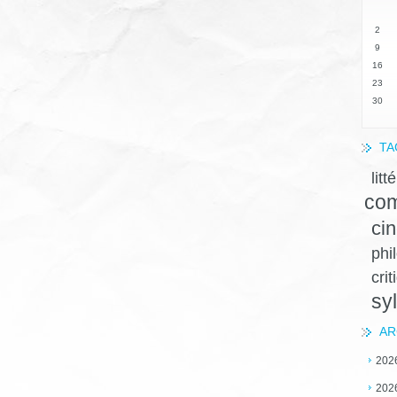
2
9
16
23
30
TA
litt
com
ci
phi
crit
sy
AR
202
202