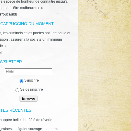
ne espèce de bonheur de connaître jusqu'à
t on doit être malheureux. »
efoucauld
]
 CAPPUCCINO DU MOMENT
, les criminels et les poètes ont une seule et
ion : assurer à la société un minimum
té. »
n
]
WSLETTER
S'inscrire
Se désinscrire
TES RÉCENTES
happée belle : bref été de rêverie
graines du figuier sauvage : l’ennemi