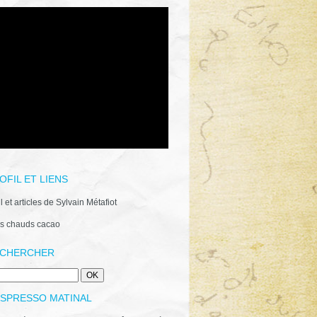
OFIL ET LIENS
il et articles de Sylvain Métafiot
s chauds cacao
CHERCHER
ESPRESSO MATINAL