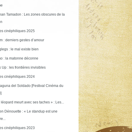
me
an Tamadon : Les zones obscures de la
on
s cinéphiliques 2025
m : derniers gestes d’amour
legs : le mal existe bien
o : la matonne déconne
 Up : les frontières invisibles
s cinéphiliques 2024
aguna del Soldado [Festival Cinéma du
]
 léopard meurt avec ses taches » : Les...
en Dénouette : « Le standup est une
re...
s cinéphiliques 2023