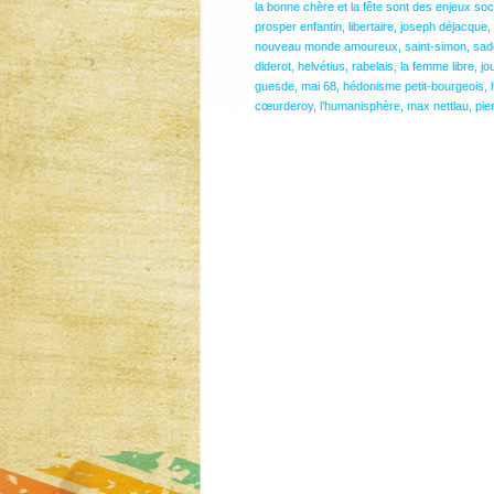
la bonne chère et la fête sont des enjeux so
prosper enfantin
,
libertaire
,
joseph déjacque
,
nouveau monde amoureux
,
saint-simon
,
sad
diderot
,
helvétius
,
rabelais
,
la femme libre
,
jo
guesde
,
mai 68
,
hédonisme petit-bourgeois
,
cœurderoy
,
l’humanisphère
,
max nettlau
,
pie