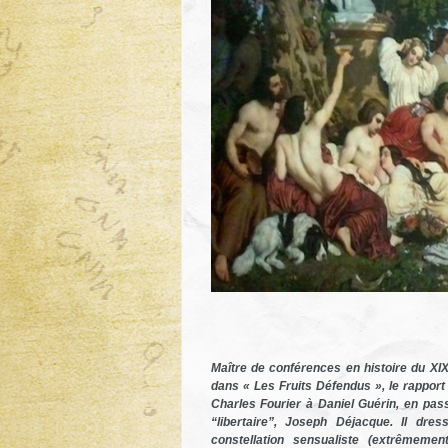
Maître de conférences en histoire du XI
dans «
Les Fruits Défendus »
, le rappor
Charles Fourier à Daniel Guérin, en pas
“libertaire”, Joseph Déjacque. Il dre
constellation sensualiste (extrêmemen