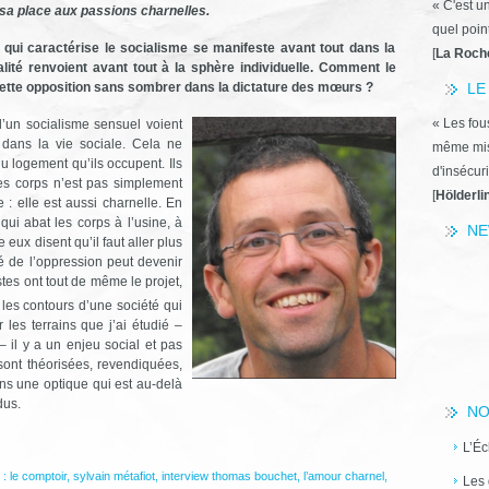
« C'est u
 sa place aux passions charnelles.
quel poin
 qui caractérise le socialisme se manifeste avant tout dans la
[
La Roch
ualité renvoient avant tout à la sphère individuelle. Comment le
r cette opposition sans sombrer dans la dictature des mœurs ?
LE
« Les fous
d’un socialisme sensuel voient
 dans la vie sociale. Cela ne
même miss
du logement qu’ils occupent. Ils
d'insécuri
des corps n’est pas simplement
[
Hölderli
 : elle est aussi charnelle. En
qui abat les corps à l’usine, à
NE
 eux disent qu’il faut aller plus
é de l’oppression peut devenir
stes ont tout de même le projet,
 les contours d’une société qui
 les terrains que j’ai étudié –
– il y a un enjeu social et pas
sont théorisées, revendiquées,
ns une optique qui est au-delà
dus.
NO
L’Éc
 :
le comptoir
,
sylvain métafiot
,
interview thomas bouchet
,
l’amour charnel
,
Les 