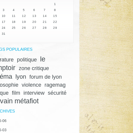
1
3
4
5
6
7
8
10
11
12
13
14
15
17
18
19
20
21
22
24
25
26
27
28
29
31
GS POPULAIRES
le
érature
politique
ptoir
zone critique
néma
lyon
forum de lyon
losophie
violence
ragemag
ique
film
interview
sécurité
lvain métafiot
CHIVES
6-06
6-03