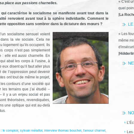
« C'est u
 sa place aux passions charnelles.
quel poin
 qui caractérise le socialisme se manifeste avant tout dans la
[
La Roch
ualité renvoient avant tout à la sphère individuelle. Comment le
r cette opposition sans sombrer dans la dictature des mœurs ?
LE
« Les fous
d’un socialisme sensuel voient
 dans la vie sociale. Cela ne
même miss
du logement qu’ils occupent. Ils
d'insécuri
des corps n’est pas simplement
[
Hölderli
 : elle est aussi charnelle. En
qui abat les corps à l’usine, à
NE
 eux disent qu’il faut aller plus
é de l’oppression peut devenir
stes ont tout de même le projet,
 les contours d’une société qui
 les terrains que j’ai étudié –
– il y a un enjeu social et pas
sont théorisées, revendiquées,
ns une optique qui est au-delà
dus.
NO
L’Éc
 :
le comptoir
,
sylvain métafiot
,
interview thomas bouchet
,
l’amour charnel
,
Les 