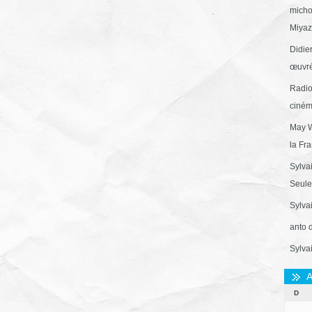
micho
Miyaza
Didie
œuvré
Radio
ciném
May W
la Fr
Sylva
Seule 
Sylva
anto 
Sylva
A
D