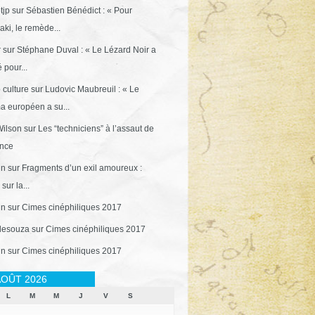
tjp
sur
Sébastien Bénédict : « Pour
ki, le remède...
r
sur
Stéphane Duval : « Le Lézard Noir a
 pour...
 culture
sur
Ludovic Maubreuil : « Le
a européen a su...
ilson
sur
Les “techniciens” à l’assaut de
ance
in
sur
Fragments d’un exil amoureux :
sur la...
in
sur
Cimes cinéphiliques 2017
desouza
sur
Cimes cinéphiliques 2017
in
sur
Cimes cinéphiliques 2017
OÛT 2026
L
M
M
J
V
S