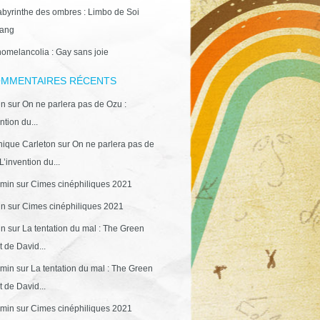
abyrinthe des ombres : Limbo de Soi
ang
omelancolia : Gay sans joie
MMENTAIRES RÉCENTS
in
sur
On ne parlera pas de Ozu :
ntion du...
ique Carleton
sur
On ne parlera pas de
L’invention du...
min
sur
Cimes cinéphiliques 2021
in
sur
Cimes cinéphiliques 2021
in
sur
La tentation du mal : The Green
 de David...
min
sur
La tentation du mal : The Green
 de David...
min
sur
Cimes cinéphiliques 2021