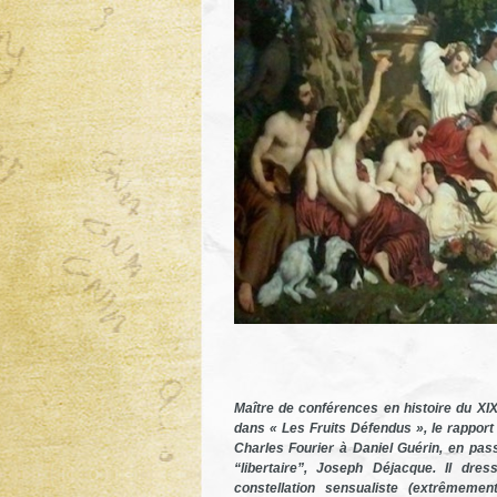
Maître de conférences en histoire du XI
dans «
Les Fruits Défendus »
, le rappor
Charles Fourier à Daniel Guérin, en pas
“libertaire”, Joseph Déjacque. Il dre
constellation sensualiste (extrêmemen