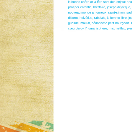
la bonne chère et la fête sont des enjeux so
prosper enfantin
,
libertaire
,
joseph déjacque
,
nouveau monde amoureux
,
saint-simon
,
sad
diderot
,
helvétius
,
rabelais
,
la femme libre
,
jo
guesde
,
mai 68
,
hédonisme petit-bourgeois
,
cœurderoy
,
l’humanisphère
,
max nettlau
,
pie