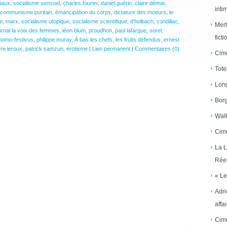
ciaux
,
socialisme sensuel
,
charles fourier
,
daniel guérin
,
claire démar
,
inti
communisme puritain
,
émancipation du corps
,
dictature des moeurs
,
le
e
,
marx
,
socialisme utopique
,
socialisme scientifique
,
d’holbach
,
condillac
,
Merh
urnal la voix des femmes
,
léon blum
,
proudhon
,
paul lafargue
,
sorel
,
ficti
homo-festivus
,
philippe muray
,
À bas les chefs
,
les fruits défendus
,
ernest
rre leroux
,
patrick samzun
,
érotisme
|
Lien permanent
|
Commentaires (0)
Cime
Tote
Long
Borg
Walk
Cime
La L
Réel
« Le
Adri
affai
Cime