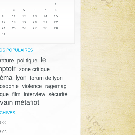
1
3
4
5
6
7
8
10
11
12
13
14
15
17
18
19
20
21
22
24
25
26
27
28
29
31
GS POPULAIRES
le
érature
politique
ptoir
zone critique
néma
lyon
forum de lyon
losophie
violence
ragemag
ique
film
interview
sécurité
lvain métafiot
CHIVES
6-06
6-03