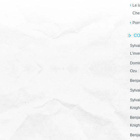
Le l
Che
Porn
CO
Sylva
L’inve
Domin
Ozu : 
Benja
Sylva
Sylva
Knight
Benja
Knight
Benja