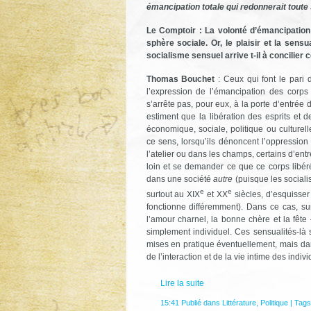
émancipation totale qui redonnerait toute
Le Comptoir : La volonté d’émancipation
sphère sociale. Or, le plaisir et la sens
socialisme sensuel arrive t-il à concilie
Thomas Bouchet
: Ceux qui font le pari 
l’expression de l’émancipation des corps
s’arrête pas, pour eux, à la porte d’entrée 
estiment que la libération des esprits et 
économique, sociale, politique ou culturelle
ce sens, lorsqu’ils dénoncent l’oppression 
l’atelier ou dans les champs, certains d’entre
loin et se demander ce que ce corps libér
dans une société
autre
(puisque les sociali
e
e
surtout au XIX
et XX
siècles, d’esquisser
fonctionne différemment). Dans ce cas, sur
l’amour charnel, la bonne chère et la fête 
simplement individuel. Ces sensualités-là 
mises en pratique éventuellement, mais da
de l’interaction et de la vie intime des indivi
Lire la suite
15:41 Publié dans
Littérature
,
Politique
| Tags