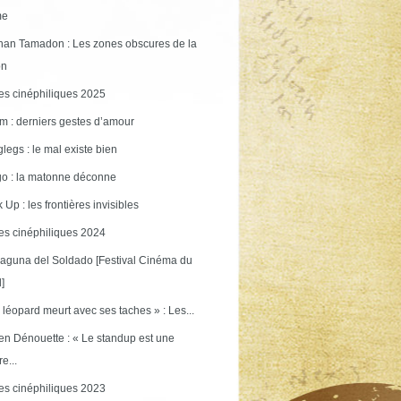
me
an Tamadon : Les zones obscures de la
on
s cinéphiliques 2025
m : derniers gestes d’amour
legs : le mal existe bien
o : la matonne déconne
 Up : les frontières invisibles
s cinéphiliques 2024
aguna del Soldado [Festival Cinéma du
]
 léopard meurt avec ses taches » : Les...
en Dénouette : « Le standup est une
re...
s cinéphiliques 2023