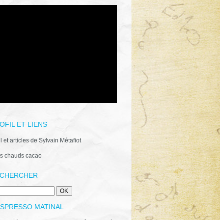
OFIL ET LIENS
il et articles de Sylvain Métafiot
s chauds cacao
CHERCHER
ESPRESSO MATINAL