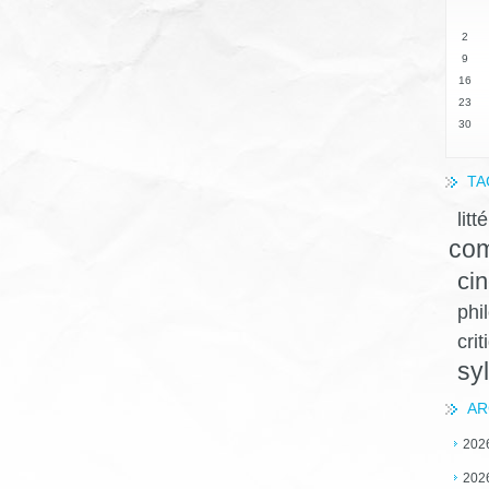
2
9
16
23
30
TA
litt
com
ci
phi
crit
sy
AR
202
202