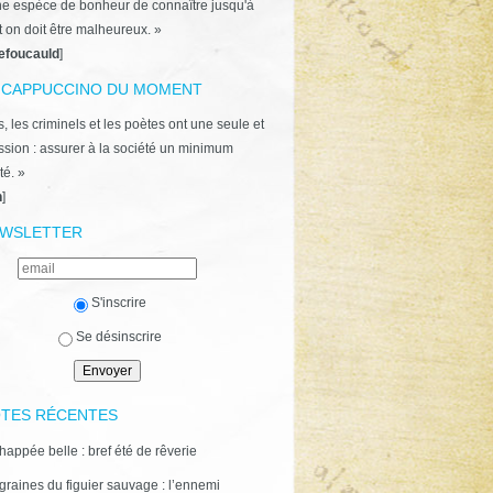
ne espèce de bonheur de connaître jusqu'à
t on doit être malheureux. »
efoucauld
]
 CAPPUCCINO DU MOMENT
, les criminels et les poètes ont une seule et
ion : assurer à la société un minimum
té. »
n
]
WSLETTER
S'inscrire
Se désinscrire
TES RÉCENTES
happée belle : bref été de rêverie
graines du figuier sauvage : l’ennemi