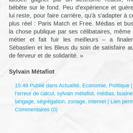
bébête sur le fond. Peu d’expérience et guère
lui reste, pour faire carrière, qu’à s’adapter à c
plus réel : Paris Match et Free. Médias et bu
la chose publique par ses célibataires, même 
métier et fait fuir les meilleurs – a finale
Sébastien et les Bleus du soin de satisfaire a
de ferveur et de solidarité. »
Sylvain Métafiot
15:49 Publié dans
Actualité
,
Economie
,
Politique
|
l’erreur de calcul
,
sylvain métafiot
,
médias
,
busine
langage
,
ségrégation
,
zonage
,
internet
|
Lien per
Commentaires (0)