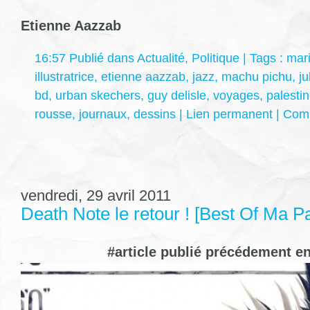
Etienne Aazzab
16:57 Publié dans
Actualité
,
Politique
| Tags :
mari
illustratrice
,
etienne aazzab
,
jazz
,
machu pichu
,
ju
bd
,
urban skechers
,
guy delisle
,
voyages
,
palesti
rousse
,
journaux
,
dessins
|
Lien permanent
|
Comm
vendredi, 29 avril 2011
Death Note le retour ! [Best Of Ma P
#article publié précédement e