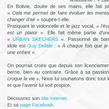
En Bolivie, douée de ses mains, elle fait p
«
Cela me permet de faire évoluer les menta
changer d’air
» soupire-t-elle.
Pratiquant le violoncelle et le jazz vocal, «
l’é
est un plaisir
». Elle fait même partie d’
«
URBAN SKECHERS
». Passionné de ban
idole est
Guy Delisle
: «
À chaque fois que je 
une enfant
».
On pourrait croire que depuis son licenciemen
berne, bien au contraire. Grâce à sa passio
croque la vie
». Nous lui souhaitons donc tout
et que l'avenir lui soit propice.
Découvrez son
site Internet
.
Et sa
page Facebook
.