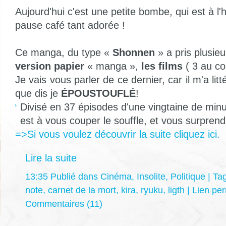
Aujourd'hui c'est une petite bombe, qui est à l'
pause café tant adorée !
Ce manga, du type «
Shonnen
» a pris plusieu
version papier
« manga »,
les films
( 3 au c
Je vais vous parler de ce dernier, car il m'a lit
que dis je
ÉPOUSTOUFLÉ
!
Divisé en 37 épisodes d'une vingtaine de min
est à vous couper le souffle, et vous surpren
=>Si vous voulez découvrir la suite cliquez ici.
Lire la suite
13:35 Publié dans
Cinéma
,
Insolite
,
Politique
| Ta
note
,
carnet de la mort
,
kira
,
ryuku
,
ligth
|
Lien pe
Commentaires (11)