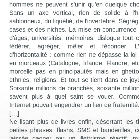
hommes ne peuvent s’unir qu’en quelque cho
Sans un axe vertical, rien de solide à l’h
sablonneux, du liquéfié, de l’invertébré. Ségré
cases et des niches. La mise en concurrence 
d’âges, universités, mémoires, disloque tout c
fédérer, agréger, mêler et féconder. 
d’horizontalité : comme rien ne dépasse la loi
en morceaux (Catalogne, Irlande, Flandre, et
morcelle pas en principautés mais en ghetto
ethnies, religions. Et tout se tient dans ce 
Soixante millions de branchés, soixante millio
savent plus à quel saint se vouer. Comm
Internet pouvait engendrer un lien de fraternité
[…]
Ne lisant plus de livres enfin, désertant les 
petites phrases, flashs, SMS et banderilles, c
laissée gagner par un illettrisme réactif, 