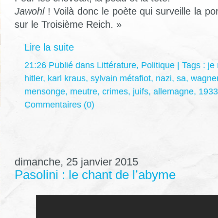
Jawohl
! Voilà donc le poète qui surveille la por
sur le Troisième Reich. »
Lire la suite
21:26 Publié dans
Littérature
,
Politique
| Tags :
je
hitler
,
karl kraus
,
sylvain métafiot
,
nazi
,
sa
,
wagne
mensonge
,
meutre
,
crimes
,
juifs
,
allemagne
,
1933
Commentaires (0)
dimanche, 25 janvier 2015
Pasolini : le chant de l’abyme