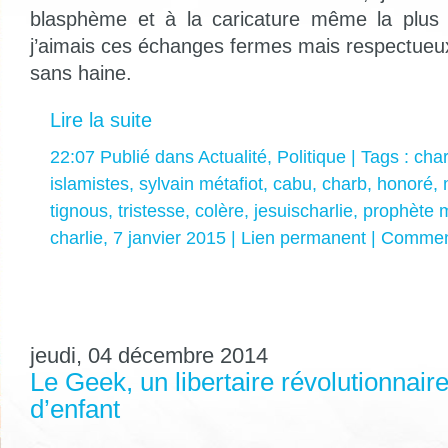
blasphème et à la caricature même la plus
j’aimais ces échanges fermes mais respectueux
sans haine.
Lire la suite
22:07 Publié dans
Actualité
,
Politique
| Tags :
char
islamistes
,
sylvain métafiot
,
cabu
,
charb
,
honoré
,
tignous
,
tristesse
,
colère
,
jesuischarlie
,
prophète 
charlie
,
7 janvier 2015
|
Lien permanent
|
Comment
jeudi, 04 décembre 2014
Le Geek, un libertaire révolutionnai
d’enfant