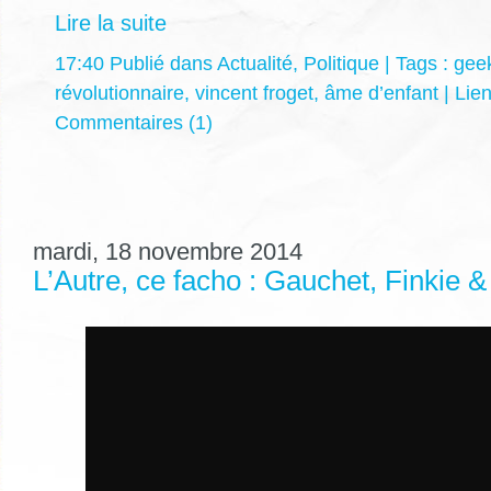
Lire la suite
17:40 Publié dans
Actualité
,
Politique
| Tags :
gee
révolutionnaire
,
vincent froget
,
âme d’enfant
|
Lie
Commentaires (1)
mardi, 18 novembre 2014
L’Autre, ce facho : Gauchet, Finkie &