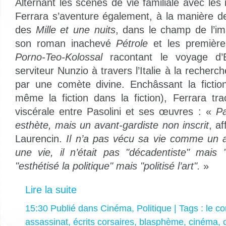
Alternant les scènes de vie familiale avec les i
Ferrara s’aventure également, à la manière d
des
Mille et une nuits
, dans le champ de l’ima
son roman inachevé
Pétrole
et les première
Porno-Teo-Kolossal
racontant le voyage d’
serviteur Nunzio à travers l’Italie à la recherc
par une comète divine. Enchâssant la fiction
même la fiction dans la fiction), Ferrara tr
viscérale entre Pasolini et ses œuvres : «
Pa
esthète, mais un avant-gardiste non inscrit
, a
Laurencin.
Il n’a pas vécu sa vie comme un a
une vie, il n’était pas "décadentiste" mais "
"esthétisé la politique" mais "politisé l’art".
»
Lire la suite
15:30 Publié dans
Cinéma
,
Politique
| Tags :
le co
assassinat
,
écrits corsaires
,
blasphème
,
cinéma
,