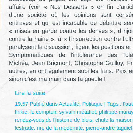
affaire (voir « Nos Desserts » en fin d’arti
d’une société où les opinions sont censé
entraves et qui est incapable de débattre ser
« mises en garde contre les dérives », d’inj
contre la haine », à « l’insurrection contre l’ult
paralysent la discussion, figent les positions et 
Symptomatiques de l’intolérance des Tolé
Michéa, Jean Bricmont, Christophe Guilluy, Fr
autres, en ont également subi les frais. Paix e
sinon c’est ma main dans ta gueule !
Lire la suite
19:57 Publié dans
Actualité
,
Politique
| Tags :
l’au
finkie
,
le comptoir
,
sylvain métafiot
,
philippe mura
rendez-vous de l'histoire de blois
,
chute la maison
lestrade
,
rire de la modernité
,
pierre-andré taguief