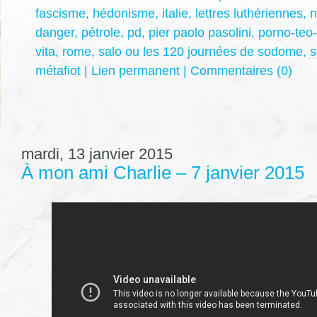
fascisme
,
hédonisme
,
italie
,
lettres luthériennes
,
n
danger
,
pétrole
,
pd
,
pier paolo pasolini
,
porno-teo-
vita
,
rome
,
salo ou les 120 journées de sodome
,
s
métafiot
|
Lien permanent
|
Commentaires (0)
mardi, 13 janvier 2015
À mon ami Charlie – 7 janvier 2015