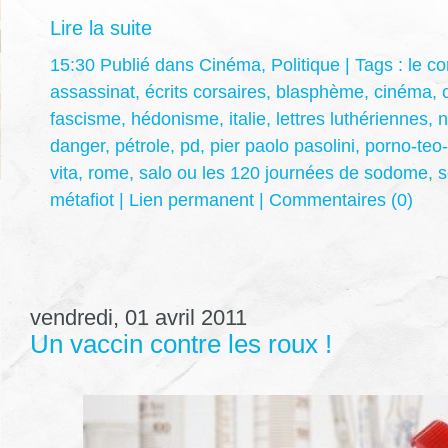
Lire la suite
15:30 Publié dans
Cinéma
,
Politique
| Tags :
le co
assassinat
,
écrits corsaires
,
blasphème
,
cinéma
,
fascisme
,
hédonisme
,
italie
,
lettres luthériennes
,
n
danger
,
pétrole
,
pd
,
pier paolo pasolini
,
porno-teo-
vita
,
rome
,
salo ou les 120 journées de sodome
,
s
métafiot
|
Lien permanent
|
Commentaires (0)
vendredi, 01 avril 2011
Un vaccin contre les roux !