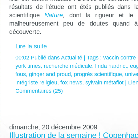
résultats de l’étude ont étés publiés dans l
scientifique
Nature
,
dont la rigueur et le s
malheureusement peu de doutes quand à 
découverte.
Lire la suite
00:02 Publié dans
Actualité
| Tags :
vaccin contre
york times
,
recherche médicale
,
linda hardrict
,
eu
fous
,
ginger and proud
,
progrès scientifique
,
unive
intégriste religieu
,
fox news
,
sylvain métafiot
|
Lie
Commentaires (25)
dimanche, 20 décembre 2009
Illustration de la semaine ! Copenhag