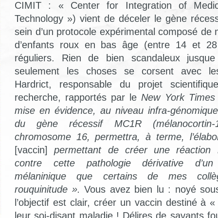
CIMIT : « Center for Integration of Medic
Technology ») vient de déceler le gène récess
sein d’un protocole expérimental composé de m
d’enfants roux en bas âge (entre 14 et 28 
réguliers. Rien de bien scandaleux jusque
seulement les choses se corsent avec le
Hardrict, responsable du projet scientifi
recherche, rapportés par le
New York Times
mise en évidence, au niveau infra-génomiqu
du gène récessif MC1R (mélanocortin-1
chromosome 16, permettra, à terme, l’élabor
[vaccin]
permettant de créer une réaction i
contre cette pathologie dérivative d’un
mélaninique que certains de mes coll
rouquinitude ».
Vous avez bien lu : noyé sous
l’objectif est clair, créer un vaccin destiné à 
leur soi-disant maladie ! Délires de savants 