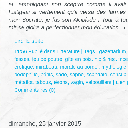
et, empoignant son sceptre comme il avait 
fustigeai si vertement qu’il versa des larmes d
mon Socrate, je fus son Alcibiade ! Tour à tour
mit sa gloire à perfectionner mon éducation.
»
Lire la suite
11:56 Publié dans
Littérature
| Tags :
gazettarium
fesses
,
feu de poutre
,
gîte en bois
,
hic & hec
,
ince
érotique
,
mirabeau
,
morale au bordel
,
mythologie
pédophilie
,
pénis
,
sade
,
sapho
,
scandale
,
sensual
métafiot
,
tabous
,
tétons
,
vagin
,
valbouillant
|
Lien
Commentaires (0)
dimanche, 25 janvier 2015