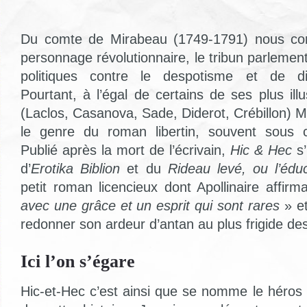
Du comte de Mirabeau (1749-1791) nous con
personnage révolutionnaire, le tribun parlement
politiques contre le despotisme et de d
Pourtant, à l’égal de certains de ses plus il
(Laclos, Casanova, Sade, Diderot, Crébillon) 
le genre du roman libertin, souvent sous 
Publié après la mort de l’écrivain,
Hic & Hec
s’
d’
Erotika Biblion
et du
Rideau levé, ou l’édu
petit roman licencieux dont Apollinaire affirma
avec une grâce et un esprit qui sont rares
» et
redonner son ardeur d’antan au plus frigide de
Ici l’on s’égare
Hic-et-Hec c’est ainsi que se nomme le héros