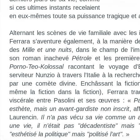
si ces ultimes instants recelaient
en eux-mêmes toute sa puissance tragique et a
Alternant les scènes de vie familiale avec les i
Ferrara s’aventure également, à la manière d
des
Mille et une nuits
, dans le champ de l’ima
son roman inachevé
Pétrole
et les première
Porno-Teo-Kolossal
racontant le voyage d’
serviteur Nunzio à travers l’Italie à la recherc
par une comète divine. Enchâssant la fiction
même la fiction dans la fiction), Ferrara tr
viscérale entre Pasolini et ses œuvres : «
Pa
esthète, mais un avant-gardiste non inscrit
, a
Laurencin.
Il n’a pas vécu sa vie comme un a
une vie, il n’était pas "décadentiste" mais "
"esthétisé la politique" mais "politisé l’art".
»