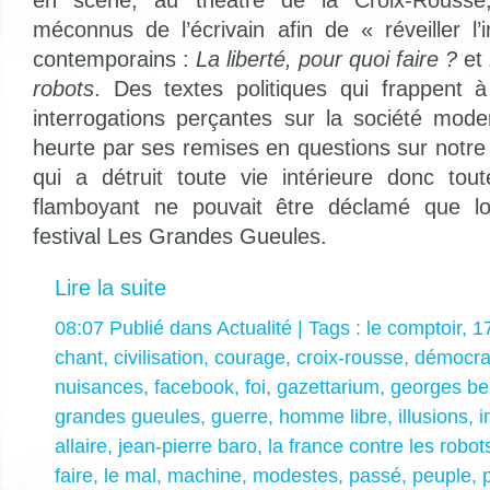
méconnus de l’écrivain afin de « réveiller l
contemporains :
La liberté, pour quoi faire ?
et
robots
. Des textes politiques qui frappent 
interrogations perçantes sur la société mod
heurte par ses remises en questions sur notre
qui a détruit toute vie intérieure donc tout
flamboyant ne pouvait être déclamé que 
festival Les Grandes Gueules.
Lire la suite
08:07 Publié dans
Actualité
| Tags :
le comptoir
,
1
chant
,
civilisation
,
courage
,
croix-rousse
,
démocra
nuisances
,
facebook
,
foi
,
gazettarium
,
georges be
grandes gueules
,
guerre
,
homme libre
,
illusions
,
i
allaire
,
jean-pierre baro
,
la france contre les robot
faire
,
le mal
,
machine
,
modestes
,
passé
,
peuple
,