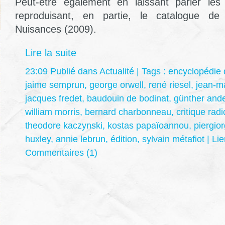
Peut-être également en laissant parler les
reproduisant, en partie, le catalogue de 
Nuisances (2009).
Lire la suite
23:09 Publié dans
Actualité
| Tags :
encyclopédie 
jaime semprun
,
george orwell
,
rené riesel
,
jean-m
jacques fredet
,
baudouin de bodinat
,
günther and
william morris
,
bernard charbonneau
,
critique radi
theodore kaczynski
,
kostas papaïoannou
,
piergior
huxley
,
annie lebrun
,
édition
,
sylvain métafiot
|
Li
Commentaires (1)