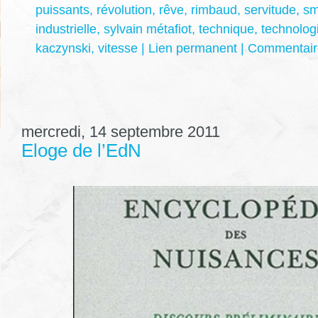
puissants
,
révolution
,
rêve
,
rimbaud
,
servitude
,
sm
industrielle
,
sylvain métafiot
,
technique
,
technolog
kaczynski
,
vitesse
|
Lien permanent
|
Commentaire
mercredi, 14 septembre 2011
Eloge de l’EdN