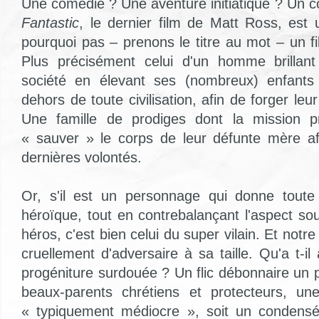
Une comédie ? Une aventure initiatique ? Un c
Fantastic
, le dernier film de Matt Ross,
est u
pourquoi pas – prenons le titre au mot – un f
Plus précisément celui d'un homme brillan
société en élevant ses (nombreux) enfants
dehors de toute civilisation, afin de forger leur
Une famille de prodiges dont la mission pr
« sauver » le corps de leur défunte mère af
dernières volontés.
Or, s'il est un personnage qui donne toute
héroïque, tout en contrebalançant l'aspect so
héros, c'est bien celui du super vilain. Et notr
cruellement d'adversaire à sa taille. Qu'a t-il 
progéniture surdouée ? Un flic débonnaire un 
beaux-parents chrétiens et protecteurs, une
« typiquement médiocre », soit un condens