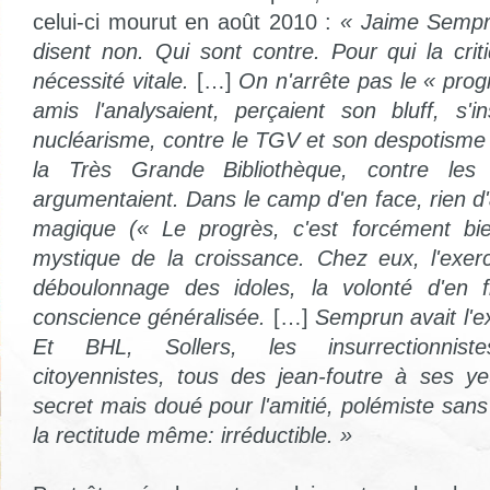
celui-ci mourut en août 2010 :
« Jaime Sempru
disent non. Qui sont contre. Pour qui la crit
nécessité vitale.
[…]
On n'arrête pas le « prog
amis l'analysaient, perçaient son bluff, s'in
nucléarisme, contre le TGV et son despotisme 
la Très Grande Bibliothèque, contre les 
argumentaient. Dans le camp d'en face, rien d
magique (« Le progrès, c'est forcément bien
mystique de la croissance. Chez eux, l'exerc
déboulonnage des idoles, la volonté d'en f
conscience généralisée.
[…]
Semprun avait l'e
Et BHL, Sollers, les insurrectionnistes
citoyennistes, tous des jean-foutre à ses ye
secret mais doué pour l'amitié, polémiste sans ê
la rectitude même: irréductible. »