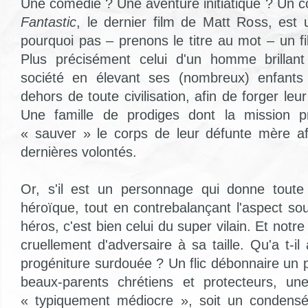
Une comédie ? Une aventure initiatique ? Un c
Fantastic
, le dernier film de Matt Ross,
est u
pourquoi pas – prenons le titre au mot – un f
Plus précisément celui d'un homme brillan
société en élevant ses (nombreux) enfants
dehors de toute civilisation, afin de forger leur
Une famille de prodiges dont la mission pr
« sauver » le corps de leur défunte mère af
dernières volontés.
Or, s'il est un personnage qui donne toute
héroïque, tout en contrebalançant l'aspect so
héros, c'est bien celui du super vilain. Et notr
cruellement d'adversaire à sa taille. Qu'a t-il 
progéniture surdouée ? Un flic débonnaire un 
beaux-parents chrétiens et protecteurs, une
« typiquement médiocre », soit un condens