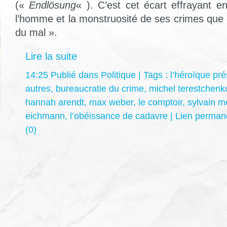
(«
Endlösung
« ). C’est cet écart effrayant e
l’homme et la monstruosité de ses crimes que 
du mal ».
Lire la suite
14:25 Publié dans
Politique
| Tags :
l’héroïque pré
autres
,
bureaucratie du crime
,
michel terestchenk
hannah arendt
,
max weber
,
le comptoir
,
sylvain mé
eichmann
,
l’obéissance de cadavre
|
Lien perman
(0)