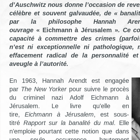
d’Auschwitz nous donne l’occasion de reveni
célèbre et souvent galvaudée, de « banali
par la philosophe Hannah Ar
ouvrage
« Eichmann à Jérusalem »
. Ce c
capacité à commettre des crimes (parfoi
n’est ni exceptionnelle ni pathologique, 
effacement radical de la personnalité e
aveugle à l’autorité.
En 1963, Hannah Arendt est engagée
par
The New Yorker
pour suivre le procès
du criminel nazi Adolf Eichmann à
Jérusalem. Le livre qu’elle en
tire,
Eichmann à Jérusalem
, est sous-
titré
Rapport sur la banalité du mal
. Elle
n’emploie pourtant cette notion que dans
une seule occurrence, hautement