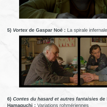
5)
Vortex
de Gaspar Noé :
La spirale infernal
6)
Contes du hasard et autres fantaisies
de 
Hamaguchi :
Variations rohmériennes