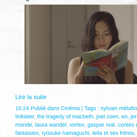
Lire la suite
15:24 Publié dans
Cinéma
| Tags :
sylvain métafio
linklater
,
the tragedy of macbeth
,
joel coen
,
eo
,
je
monde
,
laura wandel
,
vortex
,
gaspar noé
,
contes 
fantaisies
,
ryūsuke hamaguchi
,
leila et ses frères
,