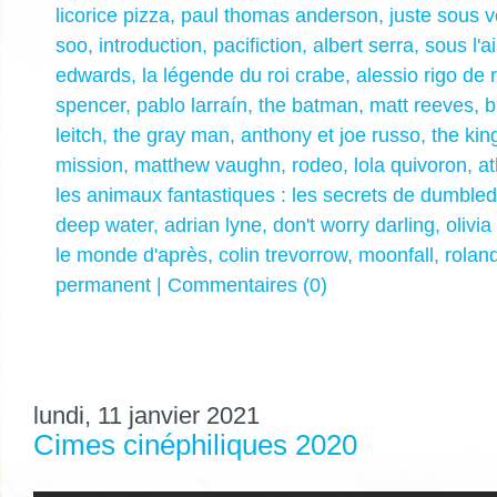
licorice pizza
,
paul thomas anderson
,
juste sous 
soo
,
introduction
,
pacifiction
,
albert serra
,
sous l'a
edwards
,
la légende du roi crabe
,
alessio rigo de 
spencer
,
pablo larraín
,
the batman
,
matt reeves
,
b
leitch
,
the gray man
,
anthony et joe russo
,
the kin
mission
,
matthew vaughn
,
rodeo
,
lola quivoron
,
a
les animaux fantastiques : les secrets de dumble
deep water
,
adrian lyne
,
don't worry darling
,
olivia
le monde d'après
,
colin trevorrow
,
moonfall
,
rolan
permanent
|
Commentaires (0)
lundi, 11 janvier 2021
Cimes cinéphiliques 2020