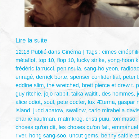
Lire la suite
12:18 Publié dans
Cinéma
| Tags :
cimes cinéphil
métafiot
,
top 10
,
flop 10
,
lucky strike
,
yong-hoon k
frédéric farrucci
,
peninsula
,
sang-ho yeon
,
radioac
enragé
,
derrick borte
,
spenser confidential
,
peter 
eddine slim
,
the wretched
,
brett pierce et drew t. 
guy ritchie
,
jojo rabbit
,
taika waititi
,
des hommes
,
alice odiot
,
soul
,
pete docter
,
lux Æterna
,
gaspar 
island
,
judd apatow
,
swallow
,
carlo mirabella-davi
charlie kaufman
,
malmkrog
,
cristi puiu
,
tommaso
,
choses qu'on dit
,
les choses qu'on fait
,
emmanuel 
river
,
hong sang-soo
,
uncut gems
,
benny safdie et