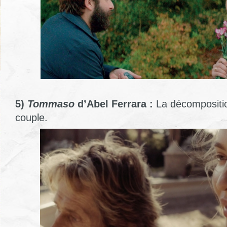
5)
Tommaso
d’Abel Ferrara :
La décompositi
couple.