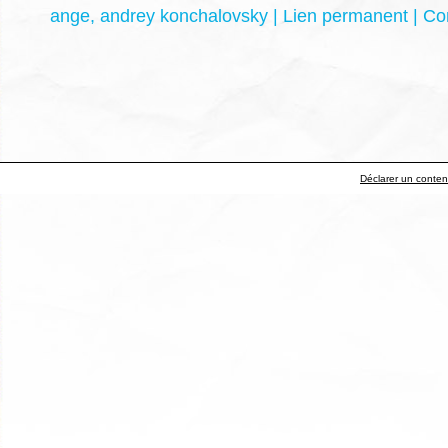
ange
,
andrey konchalovsky
|
Lien permanent
|
Co
Déclarer un contenu 