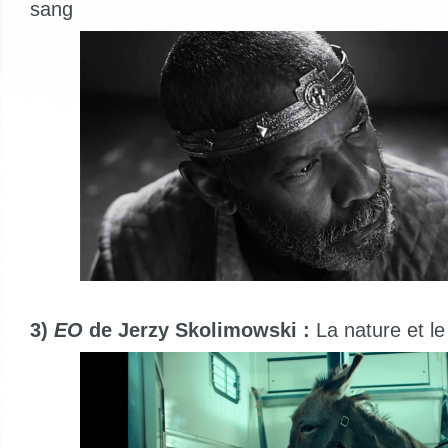
sang
3)
EO
de Jerzy Skolimowski :
La nature et l