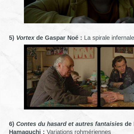
5)
Vortex
de Gaspar Noé :
La spirale infernal
6)
Contes du hasard et autres fantaisies
de 
Hamaguchi :
Variations rohmériennes