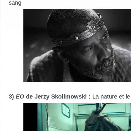
sang
3)
EO
de Jerzy Skolimowski :
La nature et l