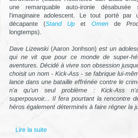
une remarquable auto-ironie désabusé
l'imaginaire adolescent. Le tout porté par 
décapante (
Stand Up
et
Omen
de
Pro
longtemps).
Dave Lizewski
(Aaron Jonhson)
est un adoles
qui ne vit que pour ce monde de super-hér
aventures. Décidé à vivre son obsession jusque d
choisit un nom - Kick-Ass - se fabrique lui-m
lance dans une bataille effrénée contre le crime
n'a qu'un seul problème : Kick-Ass n
superpouvoir... Il fera pourtant la rencontre d
héros également déterminés à faire régner la ju
Lire la suite