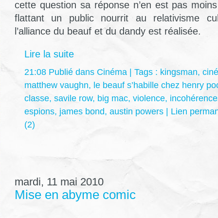
cette question sa réponse n’en est pas moins
flattant un public nourrit au relativisme cu
l’alliance du beauf et du dandy est réalisée.
Lire la suite
21:08 Publié dans
Cinéma
| Tags :
kingsman
,
cin
matthew vaughn
,
le beauf s’habille chez henry po
classe
,
savile row
,
big mac
,
violence
,
incohérence
espions
,
james bond
,
austin powers
|
Lien perma
(2)
mardi, 11 mai 2010
Mise en abyme comic