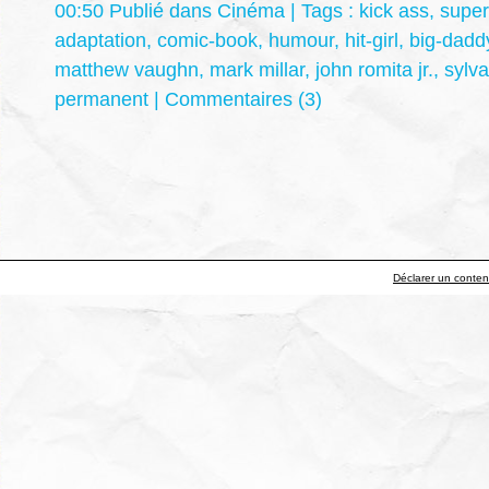
00:50 Publié dans
Cinéma
| Tags :
kick ass
,
super
adaptation
,
comic-book
,
humour
,
hit-girl
,
big-dadd
matthew vaughn
,
mark millar
,
john romita jr.
,
sylva
permanent
|
Commentaires (3)
Déclarer un contenu 