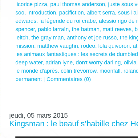
licorice pizza
,
paul thomas anderson
,
juste sous 
soo
,
introduction
,
pacifiction
,
albert serra
,
sous l'a
edwards
,
la légende du roi crabe
,
alessio rigo de 
spencer
,
pablo larraín
,
the batman
,
matt reeves
,
b
leitch
,
the gray man
,
anthony et joe russo
,
the kin
mission
,
matthew vaughn
,
rodeo
,
lola quivoron
,
a
les animaux fantastiques : les secrets de dumble
deep water
,
adrian lyne
,
don't worry darling
,
olivia
le monde d'après
,
colin trevorrow
,
moonfall
,
rolan
permanent
|
Commentaires (0)
jeudi, 05 mars 2015
Kingsman : le beauf s’habille chez H