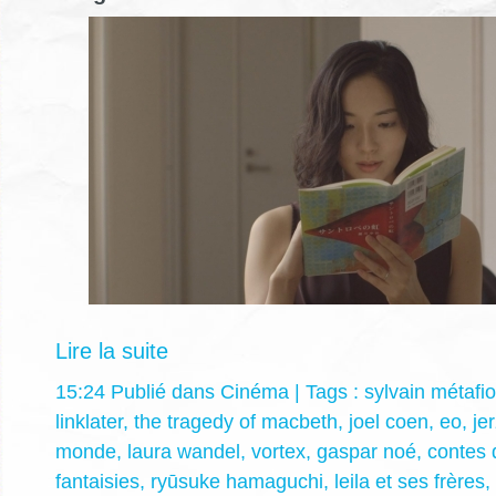
Lire la suite
15:24 Publié dans
Cinéma
| Tags :
sylvain métafio
linklater
,
the tragedy of macbeth
,
joel coen
,
eo
,
je
monde
,
laura wandel
,
vortex
,
gaspar noé
,
contes 
fantaisies
,
ryūsuke hamaguchi
,
leila et ses frères
,