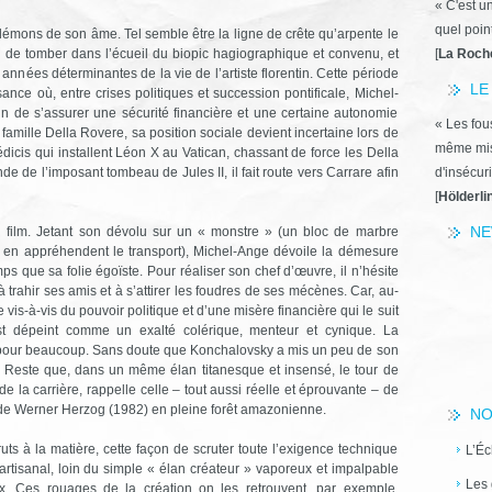
« C'est u
quel poin
 démons de son âme. Tel semble être la ligne de crête qu’arpente le
i de tomber dans l’écueil du biopic hagiographique et convenu, et
[
La Roch
années déterminantes de la vie de l’artiste florentin. Cette période
LE
ance où, entre crises politiques et succession pontificale, Michel-
in de s’assurer une sécurité financière et une certaine autonomie
« Les fous
a famille Della Rovere, sa position sociale devient incertaine lors de
même miss
édicis qui installent Léon X au Vatican, chassant de force les Della
de l’imposant tombeau de Jules II, il fait route vers Carrare afin
d'insécuri
[
Hölderli
NE
u film. Jetant son dévolu sur un « monstre » (un bloc de marbre
 en appréhendent le transport), Michel-Ange dévoile la démesure
 que sa folie égoïste. Pour réaliser son chef d’œuvre, il n’hésite
à trahir ses amis et à s’attirer les foudres de ses mécènes. Car, au-
is-à-vis du pouvoir politique et d’une misère financière qui le suit
 dépeint comme un exalté colérique, menteur et cynique. La
st pour beaucoup. Sans doute que Konchalovsky a mis un peu de son
ur. Reste que, dans un même élan titanesque et insensé, le tour de
e la carrière, rappelle celle – tout aussi réelle et éprouvante – de
e Werner Herzog (1982) en pleine forêt amazonienne.
NO
ruts à la matière, cette façon de scruter toute l’exigence technique
L’Éc
artisanal, loin du simple « élan créateur » vaporeux et impalpable
Les 
ux. Ces rouages de la création on les retrouvent, par exemple,