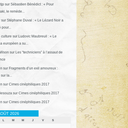
tjp
sur
Sébastien Bénédict : « Pour
ki, le remède...
r
sur
Stéphane Duval : « Le Lézard Noir a
 pour...
 culture
sur
Ludovic Maubreuil : « Le
a européen a su...
ilson
sur
Les “techniciens” à l’assaut de
ance
in
sur
Fragments d’un exil amoureux :
sur la...
in
sur
Cimes cinéphiliques 2017
desouza
sur
Cimes cinéphiliques 2017
in
sur
Cimes cinéphiliques 2017
OÛT 2026
L
M
M
J
V
S