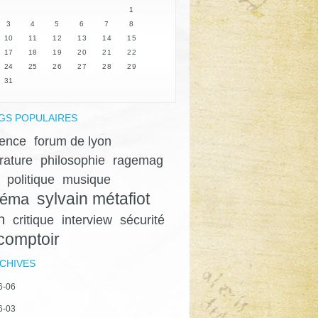
1
3
4
5
6
7
8
10
11
12
13
14
15
17
18
19
20
21
22
24
25
26
27
28
29
31
GS POPULAIRES
lence
forum de lyon
érature
philosophie
ragemag
politique
musique
sylvain métafiot
néma
n
critique
interview
sécurité
 comptoir
CHIVES
6-06
6-03