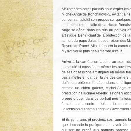
Sculpter des corps parfaits pour expier les
Michel-Ange de Konchalovsky, évitant ains
concentrant plutôt son propos sur quelques 
tumultueuse de l’Italie de la Haute Renaiss
Ange se débat dans les rets du pouvoir af
artistique. Bénéficiant de la protection de l
la mort du pape Jules II et du retour des M
Rovere de Rome. Afin d’honorer la commande 
d’y trouver le plus beau marbre d’Italie.
Arrivé à la carrière on touche au cœur d
immaculé si massif que même les ouvriers
de ses obsessions artistiques en même temps
pas à mettre en danger la vie des carriers, 
delà du problème d’indépendance artistique v
comme un chien galeux, Michel-Ange est
prestation hallucinée Alberto Testone y e
propre orgueil dans ce portrait peu flatte
force de la descente – réelle – du monstre d
l’ascension du bateau dans le
Fitzcarraldo
d
Et ils sont rares et précieux ces rapports b
que demande la pratique et le savoir-faire 
qui sert de cliché aux portraits paresse