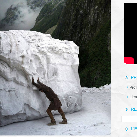
PR
Prof
Lien
RE
L'