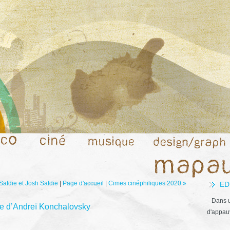
afdie et Josh Safdie
|
Page d'accueil
|
Cimes cinéphiliques 2020 »
ED
Dans u
ge d’Andreï Konchalovsky
d'appauv