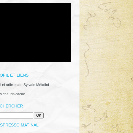
OFIL ET LIENS
il et articles de Sylvain Métafiot
s chauds cacao
CHERCHER
ESPRESSO MATINAL