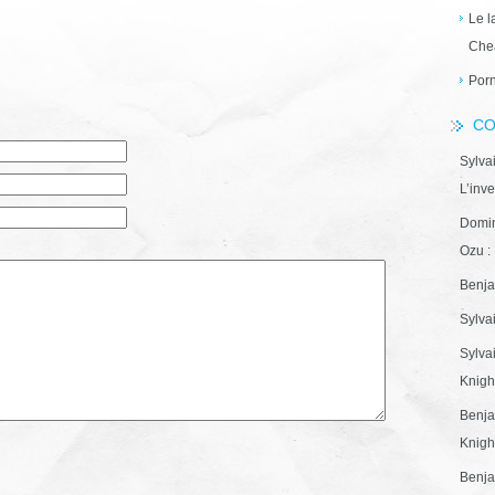
Le l
Che
Porn
CO
Sylva
L’inve
Domin
Ozu : 
Benja
Sylva
Sylva
Knight
Benja
Knight
Benja