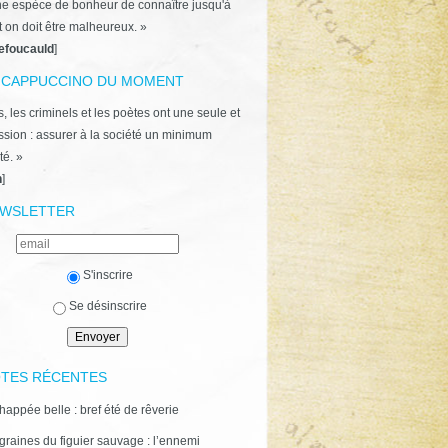
ne espèce de bonheur de connaître jusqu'à
t on doit être malheureux. »
efoucauld
]
 CAPPUCCINO DU MOMENT
, les criminels et les poètes ont une seule et
ion : assurer à la société un minimum
té. »
n
]
WSLETTER
S'inscrire
Se désinscrire
TES RÉCENTES
happée belle : bref été de rêverie
graines du figuier sauvage : l’ennemi