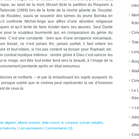
que, au seuil de la mort, Mozart dicte la partition du Requiem à
inti
Tarkovski (1969) lors de la fonte de la cloche géante de Souzdal.
Merh
o de
Roublev
, saura se souvenir des larmes du jeune Boriska en
’il confronte Michel-Ange aux affres d’une dévotion religieuse
ficti
ues et qu’il tente de faire éclater dans ses œuvres. Seul Dante
are pour le sculpteur tourmenté qui, en comparaison du génie du
Cime
umier. C’est une constante : bien que d’une arrogance volcanique,
Tote
travail, ce n’est jamais fini, jamais parfait, il faut refaire les
uire et tout refaire, si t’es pas content va bosser pour Raphaël, etc.
Long
son combat mystique intérieur : rendre gloire à Dieu c’est vaincre les
i le ronge, son être tout entier tend vers la beauté, à l’image de la
Borg
angoureusement pendante après un ébat amoureux.
Walk
cres et ronflants – et par là enlaidissant les sujets auxquels ils
Cime
t presque oublié que le cinéma peut représenter la vie d’hommes
est de ceux-là.
La L
Réel
« Le
Adri
te alighieri
,
alberto testone
,
della rovere
,
le comptoir
,
sylvain métafiot
,
affai
nchalovsky
|
Lien permanent
|
Commentaires (0)
Cime