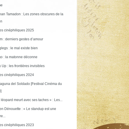
me
an Tamadon : Les zones obscures de la
on
s cinéphiliques 2025
m : derniers gestes d’amour
legs : le mal existe bien
o : la matonne déconne
 Up : les frontières invisibles
s cinéphiliques 2024
aguna del Soldado [Festival Cinéma du
]
 léopard meurt avec ses taches » : Les...
en Dénouette : « Le standup est une
re...
s cinéphiliques 2023