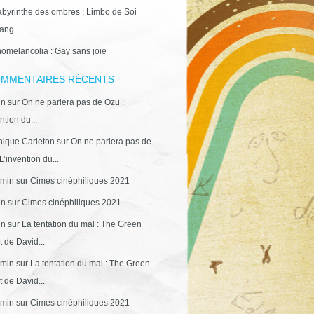
abyrinthe des ombres : Limbo de Soi
ang
omelancolia : Gay sans joie
MMENTAIRES RÉCENTS
in
sur
On ne parlera pas de Ozu :
ntion du...
ique Carleton
sur
On ne parlera pas de
L’invention du...
min
sur
Cimes cinéphiliques 2021
in
sur
Cimes cinéphiliques 2021
in
sur
La tentation du mal : The Green
 de David...
min
sur
La tentation du mal : The Green
 de David...
min
sur
Cimes cinéphiliques 2021