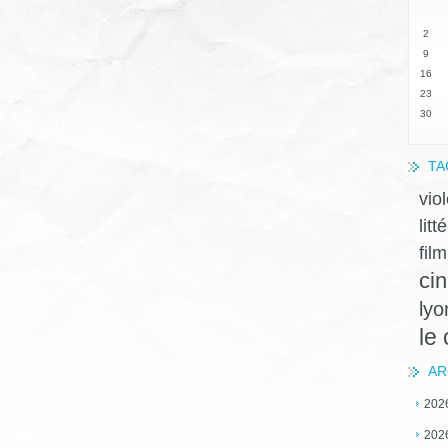
2
9
16
23
30
TA
vio
litt
film
ci
lyo
le
AR
202
202