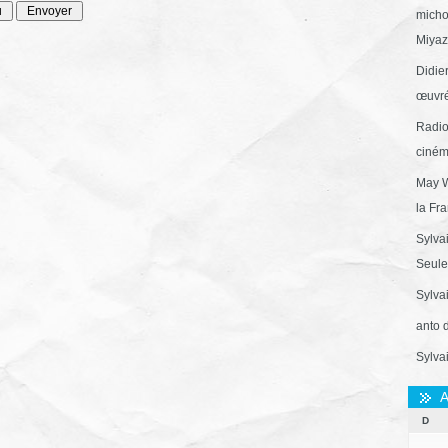
micho
Miyaza
Didie
œuvré
Radio
ciném
May W
la Fr
Sylva
Seule 
Sylva
anto 
Sylva
A
D