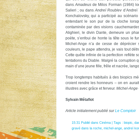
dans
Amadeus
de Milos Forman (1984) lors
Salieri ; ou dans
Andreï Roublev
d’Andreï 
Konchalovsky, qui a participé au scénari
entendant le son pur de la cloche lorsqu
contaminée par des visions cauchemardesq
Alighieri, le divin Dante, demeure un ph
poète, s’enfoui de honte la tête sous le f
Michel-Ange n’a de cesse de déprécier son 
couleurs, le pape attendra, je vais tout détr
Cette quête infinie de la perfection reflète 
tentations du Diable. Malgré la corruption qu
main d’une jeune fille, frêle et nacrée, l
Trop longtemps habitués à des biopics médio
croient rendre les honneurs – on en aurai
illustres avec grâce et ferveur.
Michel-Ange
Sylvain Métafiot
Article initialement publié sur
Le Comptoir
15:31 Publié dans
Cinéma
| Tags :
biopic
,
dan
gravé dans la roche
,
michel-ange
,
andreï ko