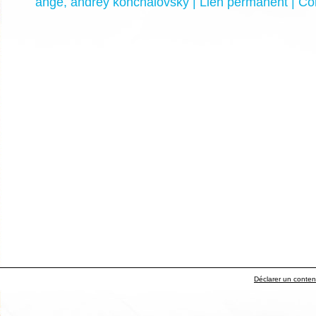
ange
,
andrey konchalovsky
|
Lien permanent
|
Co
Déclarer un contenu 