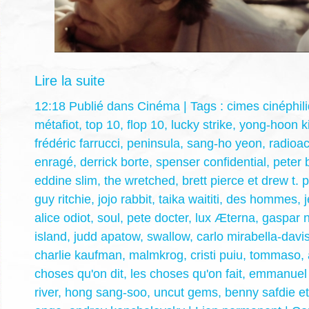
Lire la suite
12:18 Publié dans
Cinéma
| Tags :
cimes cinéphil
métafiot
,
top 10
,
flop 10
,
lucky strike
,
yong-hoon k
frédéric farrucci
,
peninsula
,
sang-ho yeon
,
radioac
enragé
,
derrick borte
,
spenser confidential
,
peter 
eddine slim
,
the wretched
,
brett pierce et drew t. 
guy ritchie
,
jojo rabbit
,
taika waititi
,
des hommes
,
alice odiot
,
soul
,
pete docter
,
lux Æterna
,
gaspar 
island
,
judd apatow
,
swallow
,
carlo mirabella-davi
charlie kaufman
,
malmkrog
,
cristi puiu
,
tommaso
,
choses qu'on dit
,
les choses qu'on fait
,
emmanuel 
river
,
hong sang-soo
,
uncut gems
,
benny safdie et