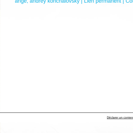
ange
,
andrey konchalovsky
|
Lien permanent
|
Co
Déclarer un contenu 