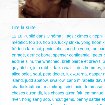
Lire la suite
12:18 Publié dans
Cinéma
| Tags :
cimes cinéphil
métafiot
,
top 10
,
flop 10
,
lucky strike
,
yong-hoon k
frédéric farrucci
,
peninsula
,
sang-ho yeon
,
radioac
enragé
,
derrick borte
,
spenser confidential
,
peter 
eddine slim
,
the wretched
,
brett pierce et drew t. 
guy ritchie
,
jojo rabbit
,
taika waititi
,
des hommes
,
alice odiot
,
soul
,
pete docter
,
lux Æterna
,
gaspar 
island
,
judd apatow
,
swallow
,
carlo mirabella-davi
charlie kaufman
,
malmkrog
,
cristi puiu
,
tommaso
,
choses qu'on dit
,
les choses qu'on fait
,
emmanuel 
river
,
hong sang-soo
,
uncut gems
,
benny safdie et