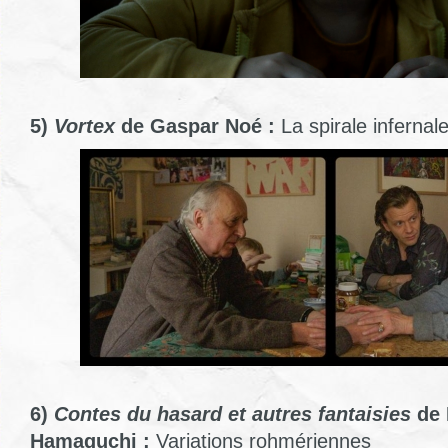
5)
Vortex
de Gaspar Noé :
La spirale infernal
6)
Contes du hasard et autres fantaisies
de 
Hamaguchi :
Variations rohmériennes