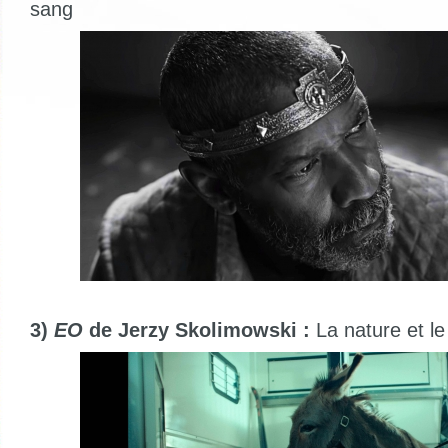
sang
3)
EO
de Jerzy Skolimowski :
La nature et l