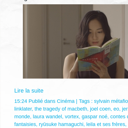
Lire la suite
15:24 Publié dans
Cinéma
| Tags :
sylvain métafio
linklater
,
the tragedy of macbeth
,
joel coen
,
eo
,
je
monde
,
laura wandel
,
vortex
,
gaspar noé
,
contes 
fantaisies
,
ryūsuke hamaguchi
,
leila et ses frères
,