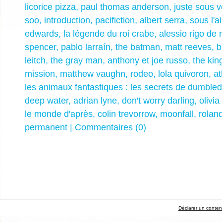
licorice pizza
,
paul thomas anderson
,
juste sous 
soo
,
introduction
,
pacifiction
,
albert serra
,
sous l'a
edwards
,
la légende du roi crabe
,
alessio rigo de 
spencer
,
pablo larraín
,
the batman
,
matt reeves
,
b
leitch
,
the gray man
,
anthony et joe russo
,
the kin
mission
,
matthew vaughn
,
rodeo
,
lola quivoron
,
a
les animaux fantastiques : les secrets de dumble
deep water
,
adrian lyne
,
don't worry darling
,
olivia
le monde d'après
,
colin trevorrow
,
moonfall
,
rolan
permanent
|
Commentaires (0)
Déclarer un contenu 