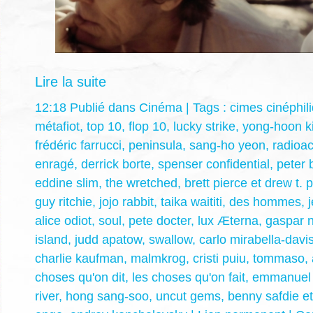
Lire la suite
12:18 Publié dans
Cinéma
| Tags :
cimes cinéphil
métafiot
,
top 10
,
flop 10
,
lucky strike
,
yong-hoon k
frédéric farrucci
,
peninsula
,
sang-ho yeon
,
radioac
enragé
,
derrick borte
,
spenser confidential
,
peter 
eddine slim
,
the wretched
,
brett pierce et drew t. 
guy ritchie
,
jojo rabbit
,
taika waititi
,
des hommes
,
alice odiot
,
soul
,
pete docter
,
lux Æterna
,
gaspar 
island
,
judd apatow
,
swallow
,
carlo mirabella-davi
charlie kaufman
,
malmkrog
,
cristi puiu
,
tommaso
,
choses qu'on dit
,
les choses qu'on fait
,
emmanuel 
river
,
hong sang-soo
,
uncut gems
,
benny safdie et