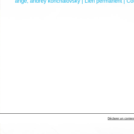
ange
,
andrey konchalovsky
|
Lien permanent
|
Co
Déclarer un contenu 