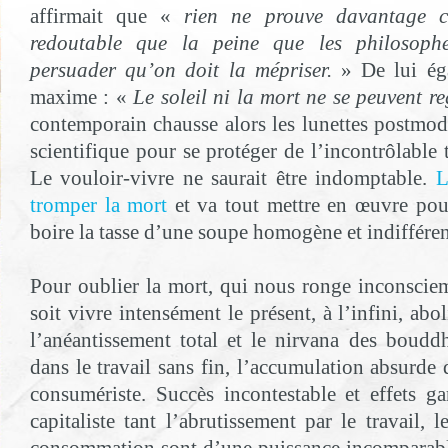
affirmait que «
rien ne prouve davantage c
redoutable que la peine que les philosoph
persuader qu’on doit la mépriser.
» De lui éga
maxime : «
Le soleil ni la mort ne se peuvent r
contemporain chausse alors les lunettes postmo
scientifique pour se protéger de l’incontrôlable t
Le vouloir-vivre ne saurait être indomptable.
L
tromper la mort
et va tout mettre en œuvre pour
boire la tasse d’une soupe homogène et indifféren
Pour oublier la mort, qui nous ronge inconsci
soit vivre intensément le présent, à l’infini, abol
l’anéantissement total et le nirvana des bouddhi
dans le travail sans fin, l’accumulation absurde d
consumériste. Succès incontestable et effets g
capitaliste tant l’abrutissement par le travail, l