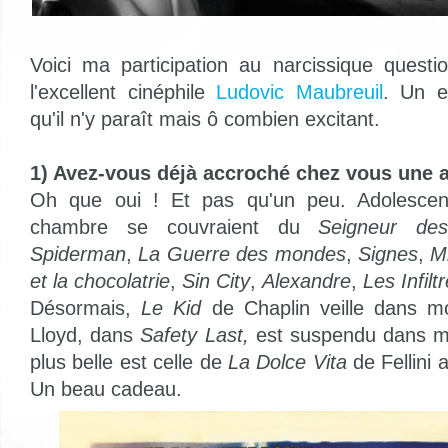
Voici ma participation au narcissique questi
l'excellent cinéphile
Ludovic Maubreuil
. Un ex
qu'il n'y paraît mais ô combien excitant.
1) Avez-vous déjà accroché chez vous une a
Oh que oui ! Et pas qu'un peu. Adolesce
chambre se couvraient du
Seigneur des
Spiderman
,
La Guerre des mondes
,
Signes
,
M
et la chocolatrie
,
Sin City
,
Alexandre
,
Les Infilt
Désormais,
Le Kid
de Chaplin veille dans mo
Lloyd, dans
Safety Last,
est suspendu dans m
plus belle est celle de
La Dolce Vita
de Fellini 
Un beau cadeau.