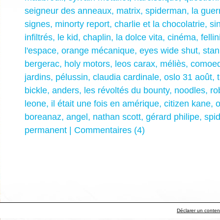
seigneur des anneaux
,
matrix
,
spiderman
,
la gue
signes
,
minorty report
,
charlie et la chocolatrie
,
sin
infiltrés
,
le kid
,
chaplin
,
la dolce vita
,
cinéma
,
fellin
l'espace
,
orange mécanique
,
eyes wide shut
,
stan
bergerac
,
holy motors
,
leos carax
,
méliès
,
comoed
jardins
,
pélussin
,
claudia cardinale
,
oslo 31 août
,
bickle
,
anders
,
les révoltés du bounty
,
noodles
,
ro
leone
,
il était une fois en amérique
,
citizen kane
,
o
boreanaz
,
angel
,
nathan scott
,
gérard philipe
,
spi
permanent
|
Commentaires (4)
Déclarer un contenu 