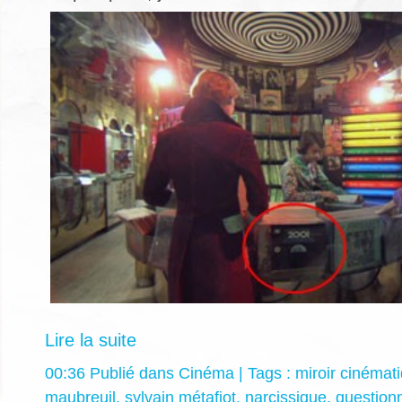
Lire la suite
00:36 Publié dans
Cinéma
| Tags :
miroir cinémat
maubreuil
,
sylvain métafiot
,
narcissique
,
question