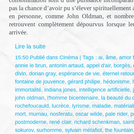
consommation sont d’une puissance incomparabl
pas la chance d’avoir pu s’élever spirituellemen
en personne, comme John Oldman, et nombre
retrouvent complètement dépourvus lorsque leu
arrivée.
Lire la suite
15:50 Publié dans
Cinéma
| Tags :
ai
,
âme
,
amor f
annie le brun
,
antonin artaud
,
appel d'air
,
borgès
,
divin
,
dorian gray
,
espérance de vie
,
éternel retou
fontaine de jouvence
,
gérard philipe
,
hédonisme
,
immortalité
,
indiana jones
,
intelligence artificielle
,
john oldman
,
l'homme bicentenaire
,
la beauté du 
rochefoucauld
,
lucrèce
,
lyrisme
,
maladie
,
matéria
mort
,
murnau
,
nosferatu
,
oscar wilde
,
pale rider
,
p
postmoderne
,
rené clair
,
richard schenkman
,
saint
sokurov
,
surhomme
,
sylvain métafiot
,
the fountain