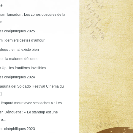
me
an Tamadon : Les zones obscures de la
on
s cinéphiliques 2025
m : derniers gestes d’amour
legs : le mal existe bien
o : la matonne déconne
 Up : les frontières invisibles
s cinéphiliques 2024
aguna del Soldado [Festival Cinéma du
]
 léopard meurt avec ses taches » : Les...
en Dénouette : « Le standup est une
re...
s cinéphiliques 2023