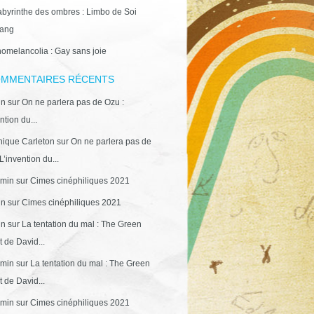
abyrinthe des ombres : Limbo de Soi
ang
omelancolia : Gay sans joie
MMENTAIRES RÉCENTS
in
sur
On ne parlera pas de Ozu :
ntion du...
ique Carleton
sur
On ne parlera pas de
L’invention du...
min
sur
Cimes cinéphiliques 2021
in
sur
Cimes cinéphiliques 2021
in
sur
La tentation du mal : The Green
 de David...
min
sur
La tentation du mal : The Green
 de David...
min
sur
Cimes cinéphiliques 2021