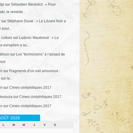
tjp
sur
Sébastien Bénédict : « Pour
ki, le remède...
r
sur
Stéphane Duval : « Le Lézard Noir a
 pour...
 culture
sur
Ludovic Maubreuil : « Le
a européen a su...
ilson
sur
Les “techniciens” à l’assaut de
ance
in
sur
Fragments d’un exil amoureux :
sur la...
in
sur
Cimes cinéphiliques 2017
desouza
sur
Cimes cinéphiliques 2017
in
sur
Cimes cinéphiliques 2017
OÛT 2026
L
M
M
J
V
S