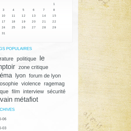
1
3
4
5
6
7
8
10
11
12
13
14
15
17
18
19
20
21
22
24
25
26
27
28
29
31
GS POPULAIRES
le
érature
politique
ptoir
zone critique
néma
lyon
forum de lyon
losophie
violence
ragemag
ique
film
interview
sécurité
lvain métafiot
CHIVES
6-06
6-03