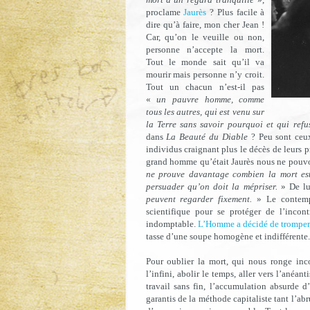
proclame
Jaurès
? Plus facile à
dire qu’à faire, mon cher Jean !
Car, qu’on le veuille ou non,
personne n’accepte la mort.
Tout le monde sait qu’il va
mourir mais personne n’y croit.
Tout un chacun n’est-il pas
«
un pauvre homme, comme
tous les autres, qui est venu sur
la Terre sans savoir pourquoi et qui refu
dans
La Beauté du Diable
? Peu sont ceux
individus craignant plus le décès de leurs 
grand homme qu’était Jaurès nous ne pouv
ne prouve davantage combien la mort est
persuader qu’on doit la mépriser.
» De lu
peuvent regarder fixement.
» Le contempo
scientifique pour se protéger de l’incont
indomptable.
L’Homme a décidé de tromper
tasse d’une soupe homogène et indifférente.
Pour oublier la mort, qui nous ronge inc
l’infini, abolir le temps, aller vers l’anéan
travail sans fin, l’accumulation absurde d’
garantis de la méthode capitaliste tant l’ab