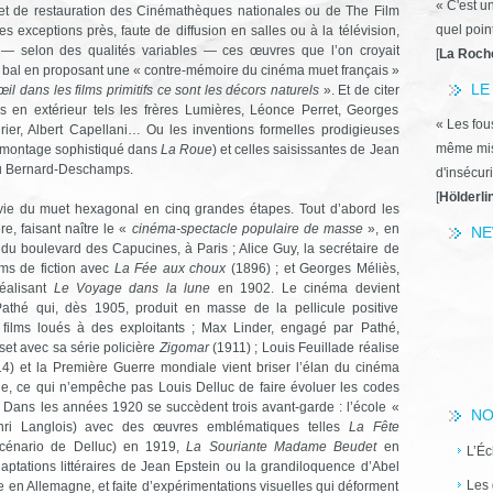
« C'est u
et de restauration des Cinémathèques nationales ou de The Film
quel poin
s exceptions près, faute de diffusion en salles ou à la télévision,
er — selon des qualités variables — ces œuvres que l’on croyait
[
La Roch
e bal en proposant une « contre-mémoire du cinéma muet français »
LE
’œil dans les films primitifs ce sont les décors naturels
». Et de citer
s en extérieur tels les frères Lumières, Léonce Perret, Georges
« Les fous
ier, Albert Capellani… Ou les inventions formelles prodigieuses
même miss
 montage sophistiqué dans
La Roue
) et celles saisissantes de Jean
 ou Bernard-Deschamps.
d'insécuri
[
Hölderli
vie du muet hexagonal en cinq grandes étapes. Tout d’abord les
e, faisant naître le «
cinéma-spectacle populaire de masse
», en
NE
du boulevard des Capucines, à Paris ; Alice Guy, la secrétaire de
lms de fiction avec
La Fée aux choux
(1896) ; et Georges Méliès,
réalisant
Le Voyage dans la lune
en 1902. Le cinéma devient
athé qui, dès 1905, produit en masse de la pellicule positive
 films loués à des exploitants ; Max Linder, engagé par Pathé,
set avec sa série policière
Zigomar
(1911) ; Louis Feuillade réalise
) et la Première Guerre mondiale vient briser l’élan du cinéma
ine, ce qui n’empêche pas Louis Delluc de faire évoluer les codes
 Dans les années 1920 se succèdent trois avant-garde : l’école «
NO
enri Langlois) avec des œuvres emblématiques telles
La Fête
cénario de Delluc) en 1919,
La Souriante Madame Beudet
en
L’Éc
ptations littéraires de Jean Epstein ou la grandiloquence d’Abel
Les 
ée en Allemagne, et faite d’expérimentations visuelles qui déforment