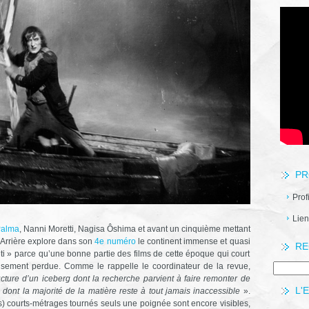
PR
Prof
Lien
Palma
, Nanni Moretti, Nagisa Ôshima et avant un cinquième mettant
 Arrière explore dans son
4e numéro
le continent immense et quasi
RE
ti » parce qu’une bonne partie des films de cette époque qui court
usement perdue. Comme le rappelle le coordinateur de la revue,
cture d’un iceberg dont la recherche parvient à faire remonter de
L'
 dont la majorité de la matière reste à tout jamais inaccessible
».
rès) courts-métrages tournés seuls une poignée sont encore visibles,