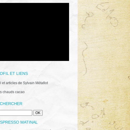
OFIL ET LIENS
il et articles de Sylvain Métafiot
s chauds cacao
CHERCHER
ESPRESSO MATINAL