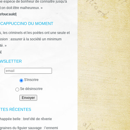
ne espèce de bonheur de connaître jusqu'à
t on doit être malheureux. »
efoucauld
]
 CAPPUCCINO DU MOMENT
, les criminels et les poètes ont une seule et
ion : assurer à la société un minimum
té. »
n
]
WSLETTER
S'inscrire
Se désinscrire
TES RÉCENTES
happée belle : bref été de rêverie
graines du figuier sauvage : l’ennemi