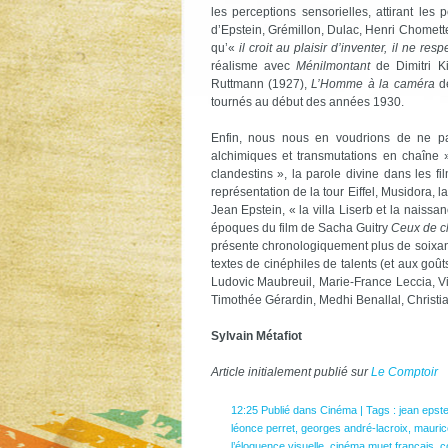
les perceptions sensorielles, attirant les 
d’Epstein, Grémillon, Dulac, Henri Chomett
qu’«
il croit au plaisir d’inventer, il ne res
réalisme avec
Ménilmontant
de Dimitri Ki
Ruttmann (1927),
L’Homme à la caméra
de
tournés au début des années 1930.
Enfin, nous nous en voudrions de ne pas
alchimiques et transmutations en chaîne 
clandestins », la parole divine dans les 
représentation de la tour Eiffel, Musidora
Jean Epstein, « la villa Liserb et la naissan
époques du film de Sacha Guitry
Ceux de c
présente chronologiquement plus de soixant
textes de cinéphiles de talents (et aux goû
Ludovic Maubreuil, Marie-France Leccia, V
Timothée Gérardin, Medhi Benallal, Chris
Sylvain Métafiot
Article initialement publié sur
Le Comptoir
12:25 Publié dans
Cinéma
| Tags :
jean epste
léonce perret
,
georges andré-lacroix
,
mauric
l’éloquence visuelle
,
cinéma muet français
,
c