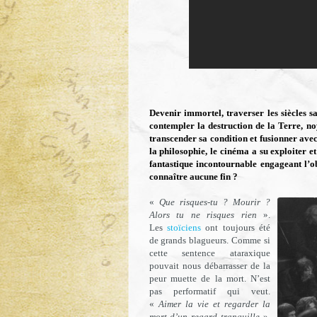
Devenir immortel, traverser les siècles 
contempler la destruction de la Terre, no
transcender sa condition et fusionner avec 
la philosophie, le cinéma a su exploiter 
fantastique incontournable engageant l’ob
connaître aucune fin ?
«
Que risques-tu ? Mourir ?
Alors tu ne risques rien
».
Les
stoïciens
ont toujours été
de grands blagueurs. Comme si
cette sentence ataraxique
pouvait nous débarrasser de la
peur muette de la mort. N’est
pas performatif qui veut.
«
Aimer la vie et regarder la
mort d’un regard tranquille
»,