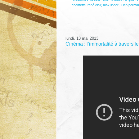
chomette
,
rené clair
,
max linder
|
Lien perma
lundi, 13 mai 2013
Cinéma : l’immortalité à travers l