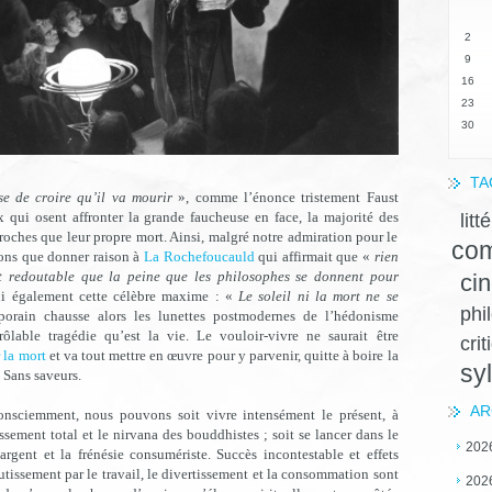
2
9
16
23
30
TA
se de croire qu’il va mourir
», comme l’énonce tristement Faust
 qui osent affronter la grande faucheuse en face, la majorité des
litt
proches que leur propre mort. Ainsi, malgré notre admiration pour le
com
ons que donner raison à
La Rochefoucauld
qui affirmait que «
rien
 redoutable que la peine que les philosophes se donnent pour
ci
i également cette célèbre maxime : «
Le soleil ni la mort ne se
phi
rain chausse alors les lunettes postmodernes de l’hédonisme
rôlable tragédie qu’est la vie. Le vouloir-vivre ne saurait être
crit
 la mort
et va tout mettre en œuvre pour y parvenir, quitte à boire la
sy
 Sans saveurs.
AR
onsciemment, nous pouvons soit vivre intensément le présent, à
tissement total et le nirvana des bouddhistes ; soit se lancer dans le
202
argent et la frénésie consumériste. Succès incontestable et effets
rutissement par le travail, le divertissement et la consommation sont
202