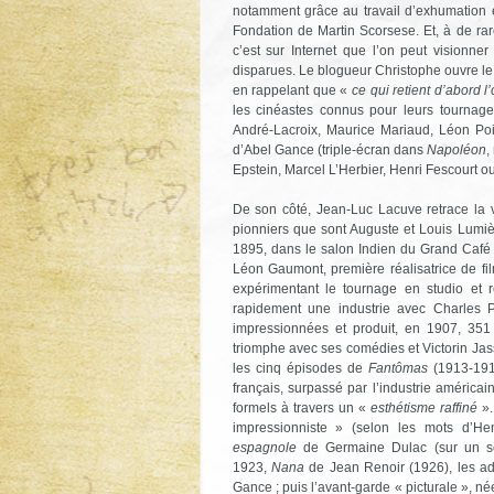
notamment grâce au travail d’exhumation 
Fondation de Martin Scorsese. Et, à de rare
c’est sur Internet que l’on peut visionn
disparues. Le blogueur Christophe ouvre l
en rappelant que «
ce qui retient d’abord l
les cinéastes connus pour leurs tournage
André-Lacroix, Maurice Mariaud, Léon Poir
d’Abel Gance (triple-écran dans
Napoléon
,
Epstein, Marcel L’Herbier, Henri Fescourt
De son côté, Jean-Luc Lacuve retrace la 
pionniers que sont Auguste et Louis Lumièr
1895, dans le salon Indien du Grand Café 
Léon Gaumont, première réalisatrice de fi
expérimentant le tournage en studio et 
rapidement une industrie avec Charles P
impressionnées et produit, en 1907, 351
triomphe avec ses comédies et Victorin Jas
les cinq épisodes de
Fantômas
(1913-1914
français, surpassé par l’industrie américa
formels à travers un «
esthétisme raffiné
».
impressionniste » (selon les mots d’H
espagnole
de Germaine Dulac (sur un s
1923,
Nana
de Jean Renoir (1926), les ada
Gance ; puis l’avant-garde « picturale », n