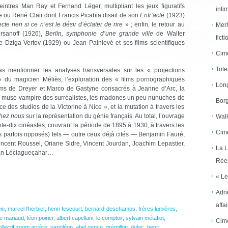
peintres Man Ray et Fernand Léger, multipliant les jeux figuratifs
inti
e ou René Clair dont Francis Picabia disait de son
Entr’acte
(1923)
pecte rien si ce n’est le désir d’éclater de rire
» ; enfin, le retour au
Merh
rsanoff (1926),
Berlin, symphonie d’une grande ville
de Walter
ficti
 Dziga Vertov (1929) ou Jean Painlevé et ses films scientifiques
Cime
Tote
 mentionner les analyses transversales sur les « projections
» du magicien Méliès, l’exploration des « films pornographiques
Long
films de Dreyer et Marco de Gastyne consacrés à Jeanne d’Arc, la
, la muse vampire des surréalistes, les madones un peu nunuches de
Borg
ce des studios de la Victorine à Nice », et la mutation à travers les
hez nous
sur la représentation du génie français. Au total, l’ouvrage
Walk
e-dix cinéastes, couvrant la période de 1895 à 1930, à travers les
Cime
ts parfois opposés) tels — outre ceux déjà cités — Benjamin Fauré,
incent Roussel, Oriane Sidre, Vincent Jourdan, Joachim Lepastier,
La L
tian Léciagueçahar…
Réel
« Le
Adri
affai
in
,
marcel l’herbier
,
henri fescourt
,
bernard-deschamps
,
frères lumières
,
e mariaud
,
léon poirier
,
albert capellani
,
le comptoir
,
sylvain métafiot
,
Cime
ollectif zoom arrière
,
napoléon
,
abel gance
,
grémillon
,
dulac
,
henri