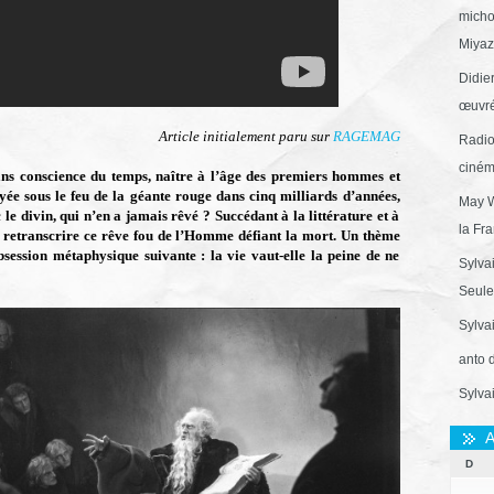
micho
Miyaza
Didie
œuvré
Article initialement paru sur
RAGEMAG
Radio
ciném
sans conscience du temps, naître à l’âge des premiers hommes et
yée sous le feu de la géante rouge dans cinq milliards d’années,
May W
le divin, qui n’en a jamais rêvé ? Succédant à la littérature et à
la Fr
et retranscrire ce rêve fou de l’Homme défiant la mort. Un thème
session métaphysique suivante : la vie vaut-elle la peine de ne
Sylva
Seule 
Sylva
anto 
Sylva
A
D