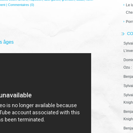
nent
|
Commentaires (0)
Le l
Che
Porn
CO
es âges
Sylva
L’inve
Domin
Ozu : 
Benja
Sylva
Sylva
Knight
Benja
Knight
Benja