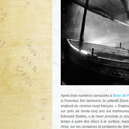
Après trois numéros consacrés à
Brian de 
à l’honneur Jim Jarmusch, le collectif Zoom
englouti du cinéma muet français. « Englou
sur près de trente-cinq ans est malheure
Edouard Sivière, «
le muet possède la stru
temps à autre des blocs à la surface, mais
Ainsi, sur les centaines et centaines de (t