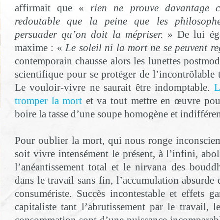
affirmait que «
rien ne prouve davantage c
redoutable que la peine que les philosoph
persuader qu’on doit la mépriser.
» De lui éga
maxime : «
Le soleil ni la mort ne se peuvent r
contemporain chausse alors les lunettes postmo
scientifique pour se protéger de l’incontrôlable t
Le vouloir-vivre ne saurait être indomptable.
L
tromper la mort
et va tout mettre en œuvre pour
boire la tasse d’une soupe homogène et indifféren
Pour oublier la mort, qui nous ronge inconsci
soit vivre intensément le présent, à l’infini, abol
l’anéantissement total et le nirvana des bouddhi
dans le travail sans fin, l’accumulation absurde d
consumériste. Succès incontestable et effets g
capitaliste tant l’abrutissement par le travail, l