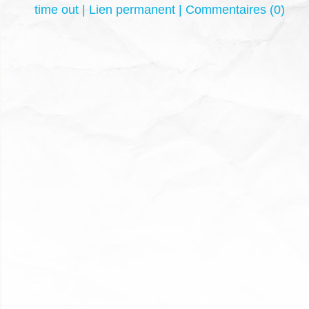
time out
|
Lien permanent
|
Commentaires (0)