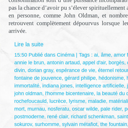
consommation sont d’une puissance incomparabl
pas la chance d’avoir pu s’élever spirituellemen
en personne, comme John Oldman, et nombre
retrouvent complètement dépourvus lorsque leu
arrivée.
Lire la suite
15:50 Publié dans
Cinéma
| Tags :
ai
,
âme
,
amor f
annie le brun
,
antonin artaud
,
appel d'air
,
borgès
,
divin
,
dorian gray
,
espérance de vie
,
éternel retou
fontaine de jouvence
,
gérard philipe
,
hédonisme
,
immortalité
,
indiana jones
,
intelligence artificielle
,
john oldman
,
l'homme bicentenaire
,
la beauté du 
rochefoucauld
,
lucrèce
,
lyrisme
,
maladie
,
matéria
mort
,
murnau
,
nosferatu
,
oscar wilde
,
pale rider
,
p
postmoderne
,
rené clair
,
richard schenkman
,
saint
sokurov
,
surhomme
,
sylvain métafiot
,
the fountain