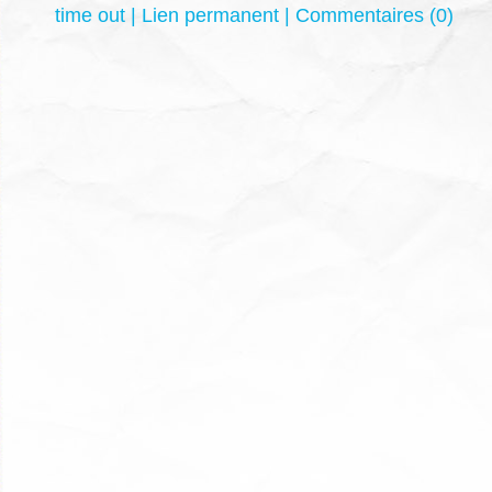
time out
|
Lien permanent
|
Commentaires (0)