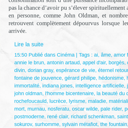
consommation sont d’une puissance incomparabl
pas la chance d’avoir pu s’élever spirituellemen
en personne, comme John Oldman, et nombre
retrouvent complètement dépourvus lorsque leu
arrivée.
Lire la suite
15:50 Publié dans
Cinéma
| Tags :
ai
,
âme
,
amor f
annie le brun
,
antonin artaud
,
appel d'air
,
borgès
,
divin
,
dorian gray
,
espérance de vie
,
éternel retou
fontaine de jouvence
,
gérard philipe
,
hédonisme
,
immortalité
,
indiana jones
,
intelligence artificielle
,
john oldman
,
l'homme bicentenaire
,
la beauté du 
rochefoucauld
,
lucrèce
,
lyrisme
,
maladie
,
matéria
mort
,
murnau
,
nosferatu
,
oscar wilde
,
pale rider
,
p
postmoderne
,
rené clair
,
richard schenkman
,
saint
sokurov
,
surhomme
,
sylvain métafiot
,
the fountain