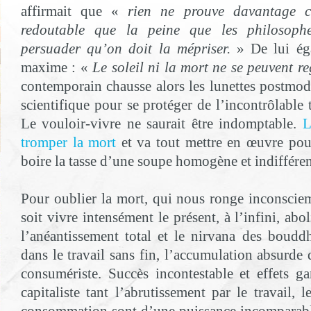
affirmait que «
rien ne prouve davantage c
redoutable que la peine que les philosoph
persuader qu’on doit la mépriser.
» De lui éga
maxime : «
Le soleil ni la mort ne se peuvent r
contemporain chausse alors les lunettes postmo
scientifique pour se protéger de l’incontrôlable t
Le vouloir-vivre ne saurait être indomptable.
L
tromper la mort
et va tout mettre en œuvre pour
boire la tasse d’une soupe homogène et indifféren
Pour oublier la mort, qui nous ronge inconsci
soit vivre intensément le présent, à l’infini, abol
l’anéantissement total et le nirvana des bouddhi
dans le travail sans fin, l’accumulation absurde d
consumériste. Succès incontestable et effets g
capitaliste tant l’abrutissement par le travail, l