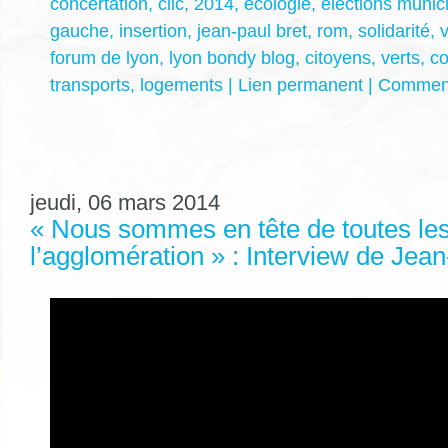
concertation
,
clic
,
2014
,
écologie
,
élections munic
gauche
,
insertion
,
jean-paul bret
,
rom
,
solidarité
,
v
forum de lyon
,
lyon bondy blog
,
citoyens
,
verts
,
c
transports
,
logements
|
Lien permanent
|
Comment
jeudi, 06 mars 2014
« Nous sommes en tête de toutes les 
l’agglomération » : Interview de Jean