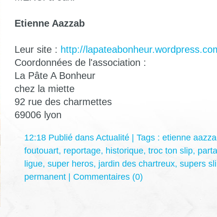
Etienne Aazzab
Leur site :
http://lapateabonheur.wordpress.co
Coordonnées de l'association :
La Pâte A Bonheur
chez la miette
92 rue des charmettes
69006 lyon
12:18 Publié dans
Actualité
| Tags :
etienne aazz
foutouart
,
reportage
,
historique
,
troc ton slip
,
part
ligue
,
super heros
,
jardin des chartreux
,
supers sl
permanent
|
Commentaires (0)