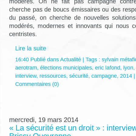
modérés. On ne fait pas campagne contre
cherche pas de boucs émissaires ou des resp
du passé, on cherche de nouvelles solutions. 
modérés, modernes et innovants qui nous co
centristes.
Lire la suite
16:40 Publié dans
Actualité
| Tags :
sylvain métafi
aerotram
,
élections municipales
,
eric lafond
,
lyon
interview
,
ressources
,
sécurité
,
campagne
,
2014
Commentaires (0)
mercredi, 19 mars 2014
« La sécurité est un droit » : intervie