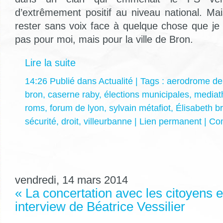
d’extrêmement positif au niveau national. Ma
rester sans voix face à quelque chose que je 
pas pour moi, mais pour la ville de Bron.
Lire la suite
14:26 Publié dans
Actualité
| Tags :
aerodrome de
bron
,
caserne raby
,
élections municipales
,
mediat
roms
,
forum de lyon
,
sylvain métafiot
,
Élisabeth b
sécurité
,
droit
,
villeurbanne
|
Lien permanent
|
Com
vendredi, 14 mars 2014
« La concertation avec les citoyens e
interview de Béatrice Vessilier