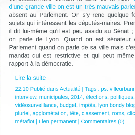
d’une grande ville on est un très mauvais parl
absent au Parlement. On s’y rend quelque fo
sujets qui intéressent les députés-maires. Pr
il dit lui-même qu’il est peu assidu au Sénat ;
on parle de Lyon. Quand on est sénateur c
Parlement quand on parle de sa ville mais c’e
mandat qui est restrictive et qui peut même
rapport à la démocratie.
Lire la suite
22:10 Publié dans
Actualité
| Tags :
ps
,
villeurban
interview
,
municipales
,
2014
,
élections
,
politiques
vidéosurveillance
,
budget
,
impôts
,
lyon bondy blo
pluriel
,
agglométation
,
tête
,
classement
,
roms
,
clic
métafiot
|
Lien permanent
|
Commentaires (0)