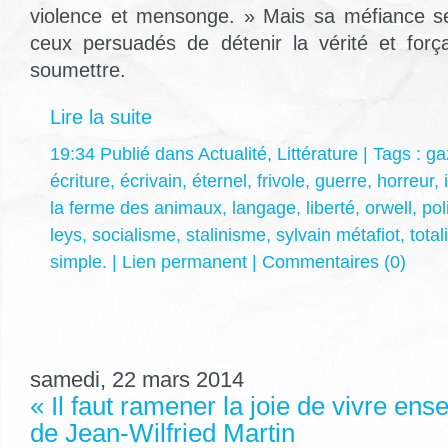
violence et mensonge. » Mais sa méfiance se
ceux persuadés de détenir la vérité et forç
soumettre.
Lire la suite
19:34 Publié dans
Actualité
,
Littérature
| Tags :
ga
écriture
,
écrivain
,
éternel
,
frivole
,
guerre
,
horreur
,
la ferme des animaux
,
langage
,
liberté
,
orwell
,
pol
leys
,
socialisme
,
stalinisme
,
sylvain métafiot
,
total
simple.
|
Lien permanent
|
Commentaires (0)
samedi, 22 mars 2014
« Il faut ramener la joie de vivre ens
de Jean-Wilfried Martin