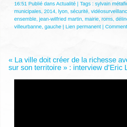
16:51 Publié dans
Actualité
| Tags :
sylvain métafi
municipales
,
2014
,
lyon
,
sécurité
,
vidéosurveillan
ensemble
,
jean-wilfried martin
,
mairie
,
roms
,
déli
villeurbanne
,
gauche
|
Lien permanent
|
Commenta
« La ville doit créer de la richesse a
sur son territoire » : interview d’Eric