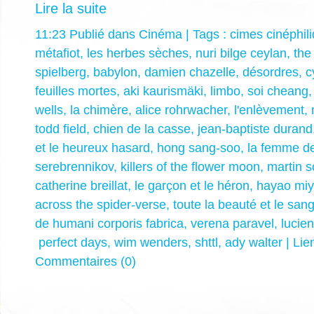
Lire la suite
11:23 Publié dans
Cinéma
| Tags :
cimes cinéphil
métafiot
,
les herbes sèches
,
nuri bilge ceylan
,
the
spielberg
,
babylon
,
damien chazelle
,
désordres
,
c
feuilles mortes
,
aki kaurismäki
,
limbo
,
soi cheang
wells
,
la chimère
,
alice rohrwacher
,
l'enlèvement
,
todd field
,
chien de la casse
,
jean-baptiste durand
et le heureux hasard
,
hong sang-soo
,
la femme de
serebrennikov
,
killers of the flower moon
,
martin 
catherine breillat
,
le garçon et le héron
,
hayao miy
across the spider-verse
,
toute la beauté et le san
de humani corporis fabrica
,
verena paravel
,
lucien
perfect days
,
wim wenders
,
shttl
,
ady walter
|
Lie
Commentaires (0)