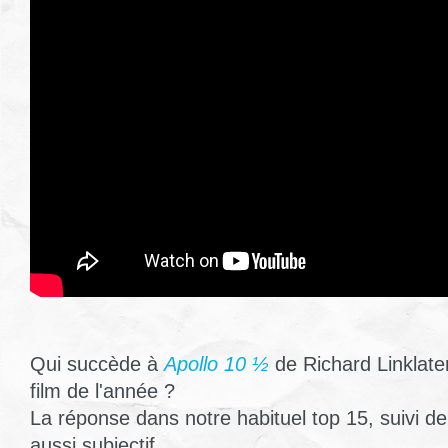
Qui succède à
Apollo 10 ½
de Richard Linklater
film de l'année ?
La réponse dans notre habituel top 15, suivi de
aussi subjectif.